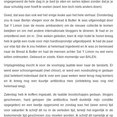
ongegeneerd de hele dag in je bed ijs eten en series kijken zonder dat je je
daar schuldig over hoeft te voelen (want: kon toch niets anders doen).
Goed, dat was dan ook wel het enige leuke aan het hele verhaal. Donderdag
zou ik naar Berlijn vliegen voor de Bread & Butter. Ik was uitgenodigd door
Sal Y Limon (van de mooie armbanden) om de nieuwe collectie te komen
bekijken en om met andere internationale bloggers te dineren. Ik had er zo
ontzettend veel zin in.. Drie weken geleden, toen ik mijn hotel te horen kreeg
heb ik gelijk een route voor mijn hardlooprondje uitgestippeld. Ik had de paar
uur vrije tijd die ik zou hebben al helemaal ingedeeld en ik was zo benieuwd
naar de Bread & Butter en had de mensen achter Sal Y Limon nu wel eens
willen ontmoeten. Gebeurd er zoiets. Klein momentje van BALEN.
Vrijdagmiddag mocht ik voor de voorlopig laatste keer naar de tandarts. Er
werd weer schoongemaakt (met chloor), er werd een noodvulling in gedaan
(dat betekent inderdaad dat ik over een paar weken weer terug mag komen)
en ik kreeg nog een kuurtje antibiotica mee (ontsteking was nog niet
helemaal weg).
Zaterdag heb ik koffers ingepakt, de laatste boodschapjes gedaan, blogjes
geschreven, hard gelopen (de antibiotica heeft duidelijk mijn conditie
opgegeten) en een beetje opgeruimd en zondag was het (weer eens) tijd
voor vakantie! Ik schrijf dit nu in de verleden tijd, terwijl het eigenlijk in de
toekomende tijd geschreven zou moeten worden. Ik schrijf dit namelijk al op