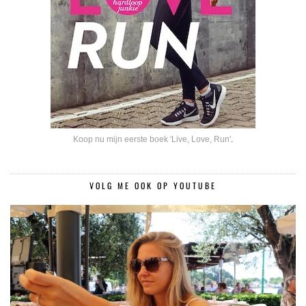
Koop nu mijn eerste boek 'Live, Love, Run'
.
VOLG ME OOK OP YOUTUBE