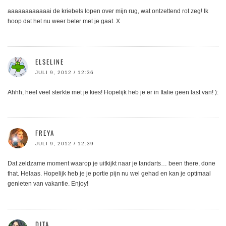
aaaaaaaaaaaai de kriebels lopen over mijn rug, wat ontzettend rot zeg! Ik
hoop dat het nu weer beter met je gaat. X
ELSELINE
JULI 9, 2012 / 12:36
Ahhh, heel veel sterkte met je kies! Hopelijk heb je er in Italie geen last van! ):
FREYA
JULI 9, 2012 / 12:39
Dat zeldzame moment waarop je uitkijkt naar je tandarts… been there, done
that. Helaas. Hopelijk heb je je portie pijn nu wel gehad en kan je optimaal
genieten van vakantie. Enjoy!
DITA