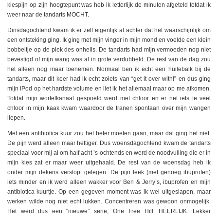
kiespijn op zijn hoogtepunt was heb ik letterlijk de minuten afgeteld totdat ik
weer naar de tandarts MOCHT.
Dinsdagochtend kwam ik er zelf eigenlijk al achter dat het waarschijnlijk om
een ontsteking ging. Ik ging met mijn vinger in mijn mond en voelde een klein
bobbeltje op de plek des onheils. De tandarts had mijn vermoeden nog niet
bevestigd of mijn wang was al in grote verdubbeld. De rest van de dag zou
het alleen nog maar toenemen. Normaal ben ik echt een huilebalk bij de
tandarts, maar dit keer had ik echt zoiets van “get it over with!” en dus ging
mijn iPod op het hardste volume en liet ik het allemaal maar op me afkomen.
Totdat mijn wortelkanaal gespoeld werd met chloor en er net iets te veel
chloor in mijn kaak kwam waardoor de tranen spontaan over mijn wangen
liepen.
Met een antibiotica kuur zou het beter moeten gaan, maar dat ging het niet.
De pijn werd alleen maar heftiger. Dus woensdagochtend kwam de tandarts
speciaal voor mij al om half acht ’s ochtends en werd de noodvulling die er in
mijn kies zat er maar weer uitgehaald. De rest van de woensdag heb ik
onder mijn dekens verstopt gelegen. De pijn leek (met genoeg ibuprofen)
iets minder en ik werd alleen wakker voor Ben & Jerry’s, ibuprofen en mijn
antibiotica-kuurtje. Op een gegeven moment was ik wel uitgeslapen, maar
werken wilde nog niet echt lukken. Concentreren was gewoon onmogelijk.
Het werd dus een “nieuwe” serie, One Tree Hill. HEERLIJK. Lekker