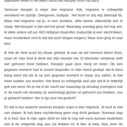
afgelopen week in het teken stond van kiespijn (voor mij dan!)
Serieuze kiespijn is erger dan migraine. Kijk, migraine is ontiegelijk
vervelend en pijnlijk. Overgeven, buikpijn.. het hoort er (bij mij) allemaal bij.
Maar met migraine val je, in een donkere, stille kamer uiteindelijk wel in
slaap. Met kiespijn is dat niet het geval. Maandag overdag ging het nog wel.
Ik slikte iedere vijf uur 400 milligram ibuprofen (natuurlijk al een slecht teken,
maar incidenteel vind ik dat dat soort dingen mogen). Maar toen ging ik naar
bed.
Ik heb de hele buurt bij elkaar gekrijst. Ik was op dat moment alleen thuis,
maar oh mijn God ik denk dat mijn moeder me 10 kilometer verderop zelfs
wel gehoord moet hebben. Kiespijn gaat door merg en been. Op een
gegeven moment had ik zoveel ibuprofen in mijn mond gestopt dat ik bijna
bang werd dat als ik op een gegeven moment in slaap zou vallen, ik niet
meer wakker zou worden. Het deed zo ontiegelijk veel pijn dat ik er letterlijk
gek van werd. Als je me in de nacht van maandag op dinsdag (overigens ook
in de nacht van dinsdag op woensdag) gezien en gehoord zou hebben, zou
je gedacht hebben “die is rijp voor het gesticht”.
En dat is dus waarom serieuze kiespijn erger is dan migraine. Je kunt er niet
van slapen. Ik heb twee nachtenlang geen oog dicht gedaan. Normaal stap
ik in bed, doe ik mijn ogen dicht en heb ik nog niet eens kunnen bedenken
wat ik de volgende dag aan zal trekken en ik ben al weg. Nee, toen de