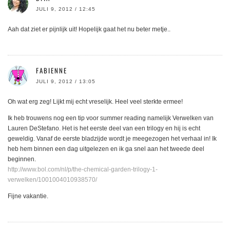
JULI 9, 2012 / 12:45
Aah dat ziet er pijnlijk uit! Hopelijk gaat het nu beter metje..
FABIENNE
JULI 9, 2012 / 13:05
Oh wat erg zeg! Lijkt mij echt vreselijk. Heel veel sterkte ermee!
Ik heb trouwens nog een tip voor summer reading namelijk Verwelken van
Lauren DeStefano. Het is het eerste deel van een trilogy en hij is echt
geweldig. Vanaf de eerste bladzijde wordt je meegezogen het verhaal in! Ik
heb hem binnen een dag uitgelezen en ik ga snel aan het tweede deel
beginnen.
http://www.bol.com/nl/p/the-chemical-garden-trilogy-1-
verwelken/1001004010938570/
Fijne vakantie.