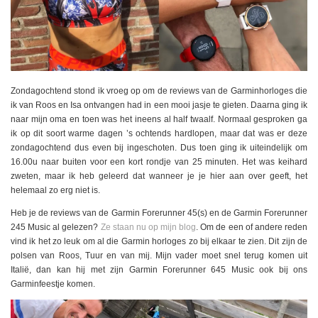
Zondagochtend stond ik vroeg op om de reviews van de Garminhorloges die
ik van Roos en Isa ontvangen had in een mooi jasje te gieten. Daarna ging ik
naar mijn oma en toen was het ineens al half twaalf. Normaal gesproken ga
ik op dit soort warme dagen ’s ochtends hardlopen, maar dat was er deze
zondagochtend dus even bij ingeschoten. Dus toen ging ik uiteindelijk om
16.00u naar buiten voor een kort rondje van 25 minuten. Het was keihard
zweten, maar ik heb geleerd dat wanneer je je hier aan over geeft, het
helemaal zo erg niet is.
Heb je de reviews van de Garmin Forerunner 45(s) en de Garmin Forerunner
245 Music al gelezen?
Ze staan nu op mijn blog
. Om de een of andere reden
vind ik het zo leuk om al die Garmin horloges zo bij elkaar te zien. Dit zijn de
polsen van Roos, Tuur en van mij. Mijn vader moet snel terug komen uit
Italië, dan kan hij met zijn Garmin Forerunner 645 Music ook bij ons
Garminfeestje komen.