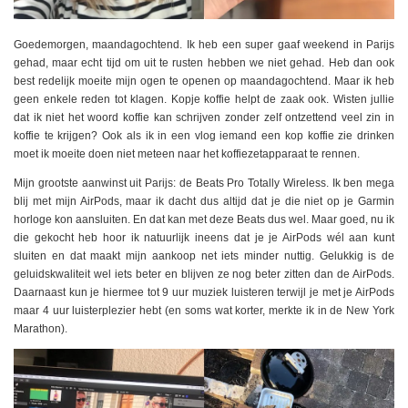
Goedemorgen, maandagochtend. Ik heb een super gaaf weekend in Parijs
gehad, maar echt tijd om uit te rusten hebben we niet gehad. Heb dan ook
best redelijk moeite mijn ogen te openen op maandagochtend. Maar ik heb
geen enkele reden tot klagen. Kopje koffie helpt de zaak ook. Wisten jullie
dat ik niet het woord koffie kan schrijven zonder zelf ontzettend veel zin in
koffie te krijgen? Ook als ik in een vlog iemand een kop koffie zie drinken
moet ik moeite doen niet meteen naar het koffiezetapparaat te rennen.
Mijn grootste aanwinst uit Parijs: de Beats Pro Totally Wireless. Ik ben mega
blij met mijn AirPods, maar ik dacht dus altijd dat je die niet op je Garmin
horloge kon aansluiten. En dat kan met deze Beats dus wel. Maar goed, nu ik
die gekocht heb hoor ik natuurlijk ineens dat je je AirPods wél aan kunt
sluiten en dat maakt mijn aankoop net iets minder nuttig. Gelukkig is de
geluidskwaliteit wel iets beter en blijven ze nog beter zitten dan de AirPods.
Daarnaast kun je hiermee tot 9 uur muziek luisteren terwijl je met je AirPods
maar 4 uur luisterplezier hebt (en soms wat korter, merkte ik in de New York
Marathon).