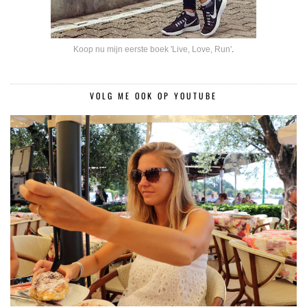
Koop nu mijn eerste boek 'Live, Love, Run'
.
VOLG ME OOK OP YOUTUBE