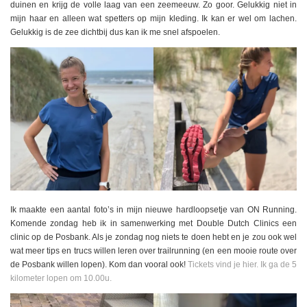
duinen en krijg de volle laag van een zeemeeuw. Zo goor. Gelukkig niet in
mijn haar en alleen wat spetters op mijn kleding. Ik kan er wel om lachen.
Gelukkig is de zee dichtbij dus kan ik me snel afspoelen.
Ik maakte een aantal foto’s in mijn nieuwe hardloopsetje van ON Running.
Komende zondag heb ik in samenwerking met Double Dutch Clinics een
clinic op de Posbank. Als je zondag nog niets te doen hebt en je zou ook wel
wat meer tips en trucs willen leren over trailrunning (en een mooie route over
de Posbank willen lopen). Kom dan vooral ook!
Tickets vind je hier. Ik ga de 5
kilometer lopen om 10.00u.