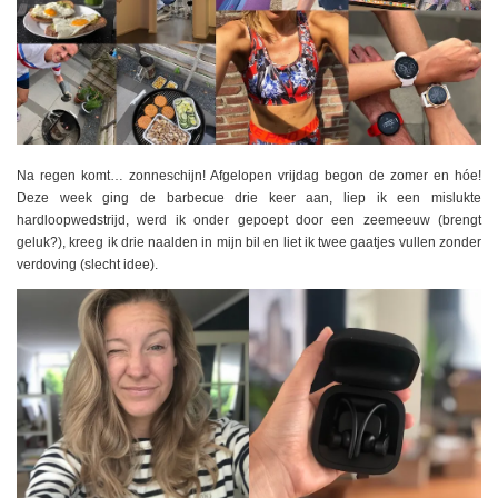
Na regen komt… zonneschijn! Afgelopen vrijdag begon de zomer en hóe!
Deze week ging de barbecue drie keer aan, liep ik een mislukte
hardloopwedstrijd, werd ik onder gepoept door een zeemeeuw (brengt
geluk?), kreeg ik drie naalden in mijn bil en liet ik twee gaatjes vullen zonder
verdoving (slecht idee).