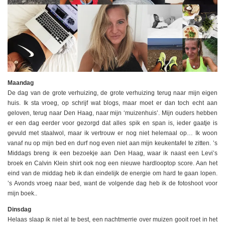
Maandag
De dag van de grote verhuizing, de grote verhuizing terug naar mijn eigen
huis. Ik sta vroeg, op schrijf wat blogs, maar moet er dan toch echt aan
geloven, terug naar Den Haag, naar mijn ‘muizenhuis’. Mijn ouders hebben
er een dag eerder voor gezorgd dat alles spik en span is, ieder gaatje is
gevuld met staalwol, maar ik vertrouw er nog niet helemaal op… Ik woon
vanaf nu op mijn bed en durf nog even niet aan mijn keukentafel te zitten. ’s
Middags breng ik een bezoekje aan Den Haag, waar ik naast een Levi’s
broek en Calvin Klein shirt ook nog een nieuwe hardlooptop score. Aan het
eind van de middag heb ik dan eindelijk de energie om hard te gaan lopen.
’s Avonds vroeg naar bed, want de volgende dag heb ik de fotoshoot voor
mijn boek..
Dinsdag
Helaas slaap ik niet al te best, een nachtmerrie over muizen gooit roet in het