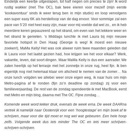
Eindelijk een keertje uitgeslapen, tot half negen om precies te zijn! Ik word
rustig wakker (met The OC), bak twee eieren voor mezelf (mijn eerste
‘kookavontuur’ sinds ik weer terug ben in mijn studio) en loop vervolgens
een super easy 6K als herstelloop van de dag ervoor. Voor sommige zal een
pace van 5’20 niet heel easy zijn, maar voor mij voelde dat wel zo.. en ik heb
meerdere keren gepauzeerd op het strand, om even van het lekkere weer en
het strand te genieten. ’s Middags lunchte ik met Laura bij mijn nieuwe
favoriete hotspot in Den Haag (George is weg! Ik moest een nieuwe
zoeken!), MaMa Kelly! Het was ook alweer ruim twee maanden geleden dat
ik Laura voor het laatst gezien had, hoe krijgen we het voor elkaar? Werk,
vakantie, leven, dat soort dingen. Maar MaMa Kelly is dus een aanrader. We
zaten heerlijk op het terrasje met het zonnetje in onze rug, heel fijn. Ik ben
eigenlijk nog niet helemaal klaar om afscheid te nemen van de zomer… Na
onze lunch volgden we allebei weer onze eigen weg, ik naar huis om mijn
Metro-pagina af te ronden (fijn zo’n deadline op zondag) zij voor een
familieverjaardag. De rest van de zondag spendeerde ik met MacBook, eerst
met Metro en mijn blog, daarna met The OC. Fijne zondag…
Komende week word lekker druk, evenals de week erna. De week DAARna
vertrek ik namelijk naar Oostenrijk voor een ‘hoogtestage’ en mijn boek af te
schrijven, maar voor die tijd moet er nog wel wat gebeuren. Een hele hoop
zelfs. Volgende week dus iets minder The OC en iets meer schrijven-
schrijven-schrijven.