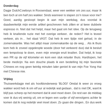
Donderdag
Dagje DutchCowboys in Roosendaal, weer een wekker om zes uur, maar ik
ben toch al om half zes wakker. Sinds wanneer is slapen zo’n issue voor me?
Goed, aardig gesloopt begin ik aan mijn werkdag, dus voordat ik
daadwerkelijk mijn eerste artikel geschreven heb zitten er al twee dubbele
espresso in. Niet dat het helpt, maar het gaat om het idee. Op de terugweg
heb ik knallende ruzie met het overige verkeer.. de reden? Het is teveel
verkeer, als in… het staat VAST. Dat heb ik een tijdje niet gehad, in de
zomervakantie. Was het altijd maar zomervakantie op de weg… Als ik thuis
kom heb ik zoveel opgekropte woede (door het verkeerd dus) dat ik besluit
een tempoloop te doen, even mijn energie eruit knallen. Dat helpt, ik loop
een PR op de vijf kilometer en kom een stuk relaxter thuis. Hardlopen, het
beste medicijn. Na een douche plaats ik een bestelling bij mijn favoriete
Chinees en nog geen twintig minuten later geniet ik van mijn Foe Yong Hai
met Chinese mie.
Vrijdag
Thuiswerkdagje met als hoofdonderwerp ‘BLOG!’ Omdat ik weer zo vroeg
wakker word heb ik om elf uur al redelijk wat gedaan.. dat is niet OK, want ik
blijf pas scherp op het moment dat ik veel moet doen. De rest van de middag
voer ik dus vrij weinig uit, om er tegen een uurtje of vijf vervolgens achter te
komen dat ik nog redelijk veel moet doen. Zo gaan die dingen.. En dus werk