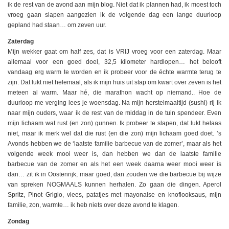
ik de rest van de avond aan mijn blog. Niet dat ik plannen had, ik moest toch
vroeg gaan slapen aangezien ik de volgende dag een lange duurloop
gepland had staan… om zeven uur.
Zaterdag
Mijn wekker gaat om half zes, dat is VRIJ vroeg voor een zaterdag. Maar
allemaal voor een goed doel, 32,5 kilometer hardlopen… het belooft
vandaag erg warm te worden en ik probeer voor de échte warmte terug te
zijn. Dat lukt niet helemaal, als ik mijn huis uit stap om kwart over zeven is het
meteen al warm. Maar hé, die marathon wacht op niemand.. Hoe de
duurloop me verging lees je woensdag. Na mijn herstelmaaltijd (sushi) rij ik
naar mijn ouders, waar ik de rest van de middag in de tuin spendeer. Even
mijn lichaam wat rust (en zon) gunnen. Ik probeer te slapen, dat lukt helaas
niet, maar ik merk wel dat die rust (en die zon) mijn lichaam goed doet. ’s
Avonds hebben we de ‘laatste familie barbecue van de zomer’, maar als het
volgende week mooi weer is, dan hebben we dan de laatste familie
barbecue van de zomer en als het een week daarna weer mooi weer is
dan… zit ik in Oostenrijk, maar goed, dan zouden we die barbecue bij wijze
van spreken NOGMAALS kunnen herhalen. Zo gaan die dingen. Aperol
Spritz, Pinot Grigio, vlees, patatjes met mayonaise en knoflooksaus, mijn
familie, zon, warmte… ik heb niets over deze avond te klagen.
Zondag