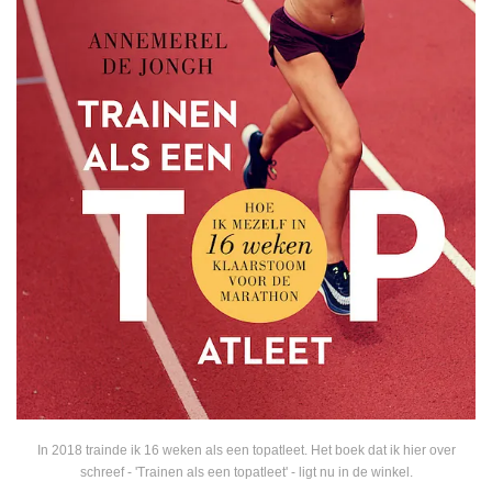
In 2018 trainde ik 16 weken als een topatleet. Het boek dat ik hier over
schreef - 'Trainen als een topatleet' - ligt nu in de winkel.