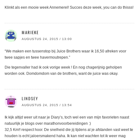
Klinkt als een mooie week Annemerel! Succes deze week, you can do thisss!
MARIEKE
AUGUSTUS 24, 2015 / 13:00
“We maken een tussenstop bij Juice Brothers waar ik 16,50 afreken voor
twee sapjes en twee havermoutrepen.”
Die tegenvaller had ik ook vorige week ! En nog chagerijnig geholpen
worden ook. Domdomdom van de brothers, want de juice was okay.
LINDSEY
AUGUSTUS 24, 2015 / 13:54
Ik kijk altijd weer uit naar je Diary’s, toch wel een van mijn favorieten naast
natuurlijk je blogs over marathonvoorbereidingen :)
32,5 Km!! respect hoor. De snelheid die jij tijdens al je afstanden vast weet te
houden is echt jaloersmakend haha. Ik kan niet wachten tot ik weer mag