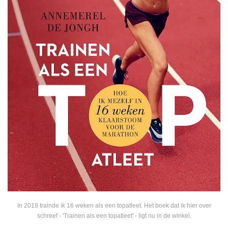
In 2018 trainde ik 16 weken als een topatleet. Het boek dat ik hier over
schreef - 'Trainen als een topatleet' - ligt nu in de winkel.