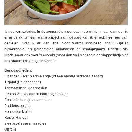
Ik hou van salades. In de zomer iets meer dat in de winter, maar wanneer ik
er in de winter een warm aspect aan toevoeg kan ik er ook heel erg van
genieten. Wat ik er dan zoal voor warms doorheen gooi? Kipfilet
bijvoorbeeld, en geroosterde amandelen en champignons. Heerlijk als
lunch, maar ook voor ’s avonds (maar dan wel met zoete aardappelfrietjes of
iets anders lekkers geserveerd!)
Benodigdheden:
3 handen Eikenbladmelange (of een andere lekkere slasoort)
1 sjalot (fijn gesneden)
1 tomaat in stukjes sneden
Een halve avocado in blokjes gesneden
Een klein handje amandelen
Paddenstoeltjes
Een stukje kipfilet
Ras el Hanout
2 eetlepels sesamzaadjes
Olijfolie