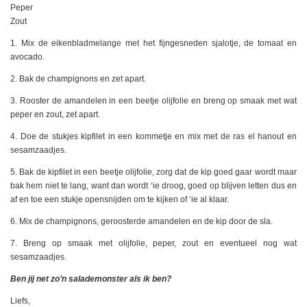
Peper
Zout
1. Mix de eikenbladmelange met het fijngesneden sjalotje, de tomaat en
avocado.
2. Bak de champignons en zet apart.
3. Rooster de amandelen in een beetje olijfolie en breng op smaak met wat
peper en zout, zet apart.
4. Doe de stukjes kipfilet in een kommetje en mix met de ras el hanout en
sesamzaadjes.
5. Bak de kipfilet in een beetje olijfolie, zorg dat de kip goed gaar wordt maar
bak hem niet te lang, want dan wordt ‘ie droog, goed op blijven letten dus en
af en toe een stukje opensnijden om te kijken of ‘ie al klaar.
6. Mix de champignons, geroosterde amandelen en de kip door de sla.
7. Breng op smaak met olijfolie, peper, zout en eventueel nog wat
sesamzaadjes.
Ben jij net zo’n salademonster als ik ben?
Liefs,