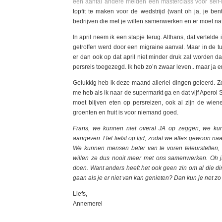
een aantal andere meiden een masterclass voor self
topfit te maken voor de wedstrijd (want oh ja, je be
bedrijven die met je willen samenwerken en er moet na
In april neem ik een stapje terug. Althans, dat verteld
getroffen werd door een migraine aanval. Maar in de tus
er dan ook op dat april niet minder druk zal worden d
persreis toegezegd. Ik heb zo’n zwaar leven.. maar ja e
Gelukkig heb ik deze maand allerlei dingen geleerd. Zo
me heb als ik naar de supermarkt ga en dat vijf Aperol
moet blijven eten op persreizen, ook al zijn de wiene
groenten en fruit is voor niemand goed.
Frans, we kunnen niet overal JA op zeggen, we ku
aangeven. Het liefst op tijd, zodat we alles gewoon n
We kunnen mensen beter van te voren teleurstellen,
willen ze dus nooit meer met ons samenwerken. Oh j
doen. Want anders heeft het ook geen zin om al die d
gaan als je er niet van kan genieten? Dan kun je net zo
Liefs,
Annemerel