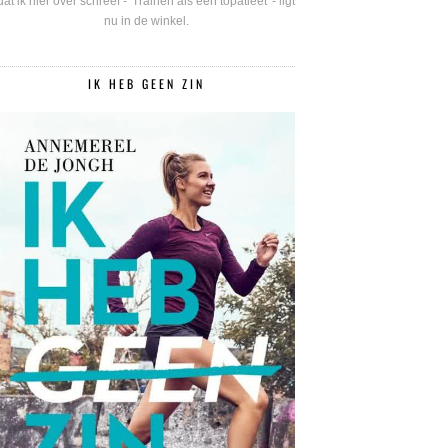
dat ik hier over schreef - 'Trainen als een topatleet' - ligt
nu in de winkel.
IK HEB GEEN ZIN