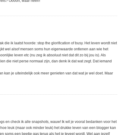
sreis? Ooooh, waar heen!
 die ik laatst hoorde: stop the glorification of busy. Het leven wordt niet
lijkt wel alsof mensen soms hun eigenwaarde ontlenen aan wie het
nlijke leven etc (nu zeg ik absoluut niet dat dit zo bij jou is). Als
en die niet perse normaal zijn, dan denk ik dat wat zegt. Dat iemand
an kan je uiteindelijk ook meer genieten van dat wat je wel doet. Maar
gs en check ik alle snapshots, wauw! Ik wil je vooral bedanken voor het
ien hoe leuk (maar ook minder leuk) het drukke leven van een blogger kan
en soms een beetje gas terug als het je teveel wordt. Wel aan jezelf