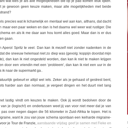
nt wat kies je als alle mogelijkheden die op je pad komen leuk lijken.
et je gewoon geen keuze maken, maar alle mogelijkheden met beide
strand?
ls precies wat ik lichamelijk en mentaal wel aan kan, althans, dat dacht
zijn maar een paar weken en dan is het daarna wel weer wat rustiger. Die
schema en als ik me daar aan hou komt alles goed. Maar dan is er dus
nen gaan.
 Aperol Spritz te veel. Dan kan ik mezelf niet zonder nadenken in de
dat die sneeuw helemaal niet zo diep was (gevolg: koppijn doordat mijn
), dan kan ik niet ongesteld worden, dan kan ik niet te maken krijgen
en door een vriendin met een ‘probleem’, dan kan ik niet een uur in de
s ik naar de supermarkt ga..
rlijk gebeurt er altijd wel iets. Zeker als je gehaast of gestrest bent,
iets harder aan dan normaal, je vergeet dingen en het duurt niet lang
het lastig vindt om keuzes te maken. Ook jij wordt bedolven door de
t van je (logisch!) en ondertussen weet jij van voor niet meer dat je van
je pas over negen dagen die 56 kilometer in Zuid-Afrika te lopen. Het is
graine, want ik zou van jouw schema spontaan een keiharde migraine-
 voor je Tour de Franzie,
aanstaande vrijdag geef je samen met Fieke en