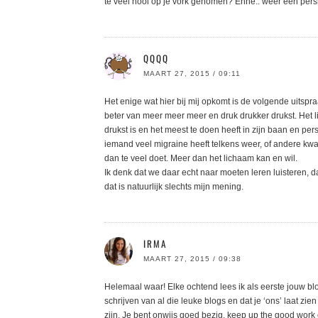
te veel hooi op je vork genomen? Enne.. weer een per
QQQQ
MAART 27, 2015 / 09:11
Het enige wat hier bij mij opkomt is de volgende uitspraak
beter van meer meer meer en druk drukker drukst. Het 
drukst is en het meest te doen heeft in zijn baan en persoo
iemand veel migraine heeft telkens weer, of andere kwal
dan te veel doet. Meer dan het lichaam kan en wil.
Ik denk dat we daar echt naar moeten leren luisteren, d
dat is natuurlijk slechts mijn mening.
IRMA
MAART 27, 2015 / 09:38
Helemaal waar! Elke ochtend lees ik als eerste jouw blo
schrijven van al die leuke blogs en dat je ‘ons’ laat z
zijn. Je bent onwijs goed bezig, keep up the good work 