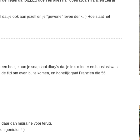
n genieten dan ALLES doen en alles half doen (zoals francien zelf al
at je ook aan jezelf en je “gewone” leven denkt ;) Hoe staat het
en beetje aan je snapshot diary’s dat je iets minder enthousiast was
ril de tijd om even bij te komen, en hopelijk gaat Francien die 56
g daar dan migraine voor terug.
en genieten! :)