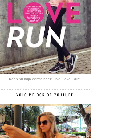
Koop nu mijn eerste boek 'Live, Love, Run'
.
VOLG ME OOK OP YOUTUBE