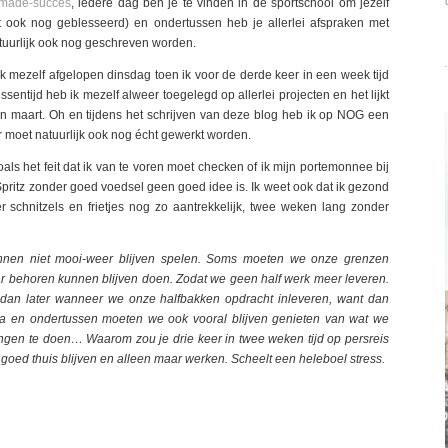
-made-succes
, iedere dag ben je te vinden in de sportschool om jezelf
nt ook nog geblesseerd) en ondertussen heb je allerlei afspraken met
tuurlijk ook nog geschreven worden.
e ik mezelf afgelopen dinsdag toen ik voor de derde keer in een week tijd
sentijd heb ik mezelf alweer toegelegd op allerlei projecten en het lijkt
an maart. Oh en tijdens het schrijven van deze blog heb ik op NOG een
r moet natuurlijk ook nog écht gewerkt worden.
als het feit dat ik van te voren moet checken of ik mijn portemonnee bij
 Spritz zonder goed voedsel geen goed idee is. Ik weet ook dat ik gezond
r schnitzels en frietjes nog zo aantrekkelijk, twee weken lang zonder
nnen niet mooi-weer blijven spelen. Soms moeten we onze grenzen
aar behoren kunnen blijven doen. Zodat we geen half werk meer leveren.
 dan later wanneer we onze halfbakken opdracht inleveren, want dan
a en ondertussen moeten we ook vooral blijven genieten van wat we
ingen te doen… Waarom zou je drie keer in twee weken tijd op persreis
 goed thuis blijven en alleen maar werken. Scheelt een heleboel stress.