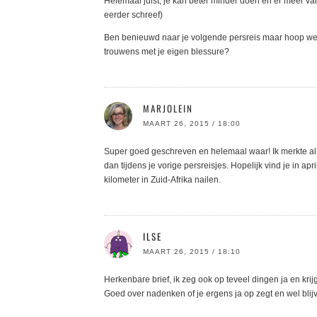
Helemaal juist, je kan beter minder doen en er meer va
eerder schreef)
Ben benieuwd naar je volgende persreis maar hoop wel d
trouwens met je eigen blessure?
MARJOLEIN
MAART 26, 2015 / 18:00
Super goed geschreven en helemaal waar! Ik merkte al e
dan tijdens je vorige persreisjes. Hopelijk vind je in ap
kilometer in Zuid-Afrika nailen.
ILSE
MAART 26, 2015 / 18:10
Herkenbare brief, ik zeg ook op teveel dingen ja en krij
Goed over nadenken of je ergens ja op zegt en wel blijv