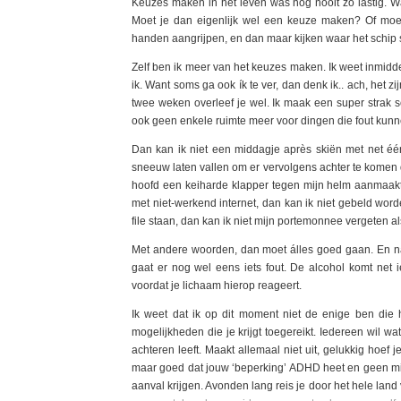
Keuzes maken in het leven was nog nooit zo lastig. Wa
Moet je dan eigenlijk wel een keuze maken? Of mo
handen aangrijpen, en dan maar kijken waar het schip 
Zelf ben ik meer van het keuzes maken. Ik weet inmidde
ik. Want soms ga ook ík te ver, dan denk ik.. ach, het 
twee weken overleef je wel. Ik maak een super strak 
ook geen enkele ruimte meer voor dingen die fout kun
Dan kan ik niet een middagje après skiën met net één
sneeuw laten vallen om er vervolgens achter te komen 
hoofd een keiharde klapper tegen mijn helm aanmaakte
met niet-werkend internet, dan kan ik niet gebeld word
file staan, dan kan ik niet mijn portemonnee vergeten al
Met andere woorden, dan moet álles goed gaan. En natuu
gaat er nog wel eens iets fout. De alcohol komt net 
voordat je lichaam hierop reageert.
Ik weet dat ik op dit moment niet de enige ben die 
mogelijkheden die je krijgt toegereikt. Iedereen wil wa
achteren leeft. Maakt allemaal niet uit, gelukkig hoef 
maar goed dat jouw ‘beperking’ ADHD heet en geen mi
aanval krijgen. Avonden lang reis je door het hele land