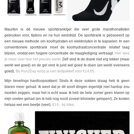
Maurten is dé nieuwe sportdrank/gel die veel grote marathonatleten
gebruiken voor, tijdens en na hun wedstrijd. De sportdrank is gebaseerd op
een nieuwe methode om koolhydraten en elektro­lyten in te kapselen. In een
conventionele sportdrank moet de koolhydraatconcentratie relatief laag
blijven, omdat een hogere concentratie de maaglediging vertraagt.
Hier lees
je meer over hoe het precies werkt.
Zelf vind ik de drank niet erg lekker (maar
werkt wel goed) en de gel vind ik juist wel goed te doen (en werkt eveneens
goed).
Bij Run2Day koop je een testpakket voor €14,65
.
Mijn lievelings hardloopsokken! Sinds ik deze sokken draag heb ik geen
blaren meer gehad. Ik weet dat je dit soort dingen eigenlijk niet hardop zou
moeten zeggen, maar het is echt waar. Ik heb de hele zomer geen blaren op
mijn voeten gehad (en ik heb nog nooit zoveel kilometer gelopen!). Ze kosten
helaas wel een beetje (veel).
€14,- bij Nike
.