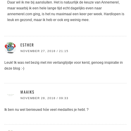
Daar wil ik me bij aansluiten. Het is natuurlijk de keuze van Annemerel,
maar waarbij ik een hele lange tijd echt dagelijks even naar
annemerel.com ging, is het nu maximaal een keer per week. Hardlopen is
leuk en gezond, maar ik heb er ook erg weinig mee.
ESTHER
NOVEMBER 27, 2018 / 21:15
Leuk! Ik was net bezig met mn verlanglijstje voor kerst, genoeg inspiratie in
deze blog :-)
MAAIKS
NOVEMBER 28, 2018 / 09:33
Ik ben nu wel benieuwd hóe veel medailles je hebt. ?