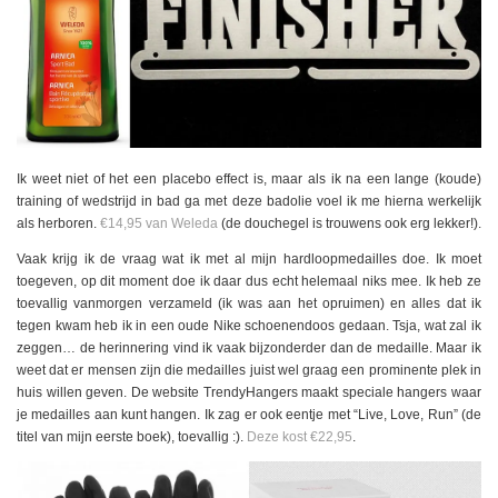
Ik weet niet of het een placebo effect is, maar als ik na een lange (koude)
training of wedstrijd in bad ga met deze badolie voel ik me hierna werkelijk
als herboren.
€14,95 van Weleda
(de douchegel is trouwens ook erg lekker!).
Vaak krijg ik de vraag wat ik met al mijn hardloopmedailles doe. Ik moet
toegeven, op dit moment doe ik daar dus echt helemaal niks mee. Ik heb ze
toevallig vanmorgen verzameld (ik was aan het opruimen) en alles dat ik
tegen kwam heb ik in een oude Nike schoenendoos gedaan. Tsja, wat zal ik
zeggen… de herinnering vind ik vaak bijzonderder dan de medaille. Maar ik
weet dat er mensen zijn die medailles juist wel graag een prominente plek in
huis willen geven. De website TrendyHangers maakt speciale hangers waar
je medailles aan kunt hangen. Ik zag er ook eentje met “Live, Love, Run” (de
titel van mijn eerste boek), toevallig :).
Deze kost €22,95
.