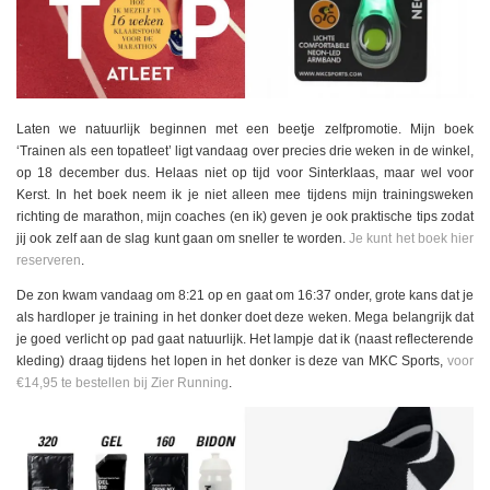
Laten we natuurlijk beginnen met een beetje zelfpromotie. Mijn boek
‘Trainen als een topatleet’ ligt vandaag over precies drie weken in de winkel,
op 18 december dus. Helaas niet op tijd voor Sinterklaas, maar wel voor
Kerst. In het boek neem ik je niet alleen mee tijdens mijn trainingsweken
richting de marathon, mijn coaches (en ik) geven je ook praktische tips zodat
jij ook zelf aan de slag kunt gaan om sneller te worden.
Je kunt het boek hier
reserveren
.
De zon kwam vandaag om 8:21 op en gaat om 16:37 onder, grote kans dat je
als hardloper je training in het donker doet deze weken. Mega belangrijk dat
je goed verlicht op pad gaat natuurlijk. Het lampje dat ik (naast reflecterende
kleding) draag tijdens het lopen in het donker is deze van MKC Sports,
voor
€14,95 te bestellen bij Zier Running
.