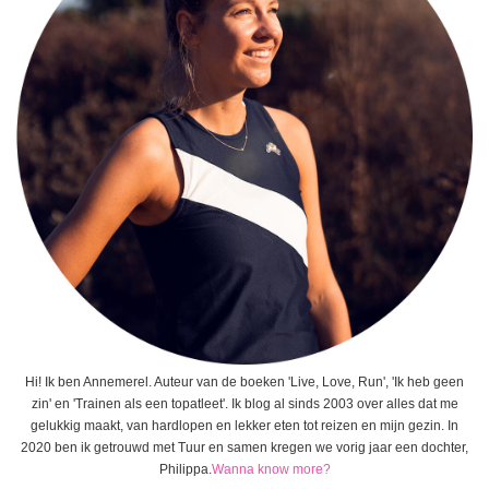
Hi! Ik ben Annemerel. Auteur van de boeken 'Live, Love, Run', 'Ik heb geen
zin' en 'Trainen als een topatleet'. Ik blog al sinds 2003 over alles dat me
gelukkig maakt, van hardlopen en lekker eten tot reizen en mijn gezin. In
2020 ben ik getrouwd met Tuur en samen kregen we vorig jaar een dochter,
Philippa.
Wanna know more?