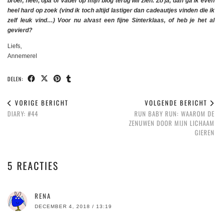
broer, neef, opa of vader op mijn blog terug wil zien. Zo ja, dan ga ik even
heel hard op zoek (vind ik toch altijd lastiger dan cadeautjes vinden die ik
zelf leuk vind…) Voor nu alvast een fijne Sinterklaas, of heb je het al
gevierd?
Liefs,
Annemerel
DELEN:
VORIGE BERICHT
VOLGENDE BERICHT
DIARY: #44
RUN BABY RUN: WAAROM DE
ZENUWEN DOOR MIJN LICHAAM
GIEREN
5 REACTIES
RENA
DECEMBER 4, 2018 / 13:19