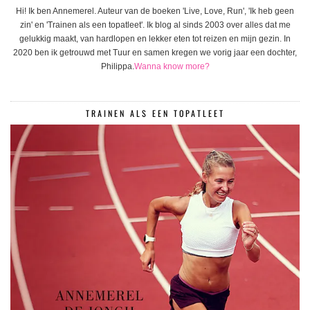
Hi! Ik ben Annemerel. Auteur van de boeken 'Live, Love, Run', 'Ik heb geen
zin' en 'Trainen als een topatleet'. Ik blog al sinds 2003 over alles dat me
gelukkig maakt, van hardlopen en lekker eten tot reizen en mijn gezin. In
2020 ben ik getrouwd met Tuur en samen kregen we vorig jaar een dochter,
Philippa.
Wanna know more?
TRAINEN ALS EEN TOPATLEET