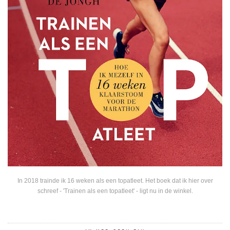
In 2018 trainde ik 16 weken als een topatleet. Het boek dat ik hier over
schreef - 'Trainen als een topatleet' - ligt nu in de winkel.