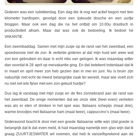
Gisteren was een luilekkerdag. Een dag die ik nog wel actief begon met tien
kilometer hardlopen, gevolgd door een ijskoude douche en een uurtje
bloggen. Maar ook een dag die na het ontbijt om 10.00u drastisch in
productiviteit afnam. Maar dat was ook de bedoeling. Ik bedoel hé
VAKANTIE.
Een zwembaddag. Samen met mijn zusje op de rand van het zwembad, een
spoedsessie met de zon. Ik vertelde gisteren al dat mijn huid wel weer wat
zon kon gebruiken en daar is echt niks van gelogen. Ik was maandag witter
dan voordat ik 28 april op meivakantie ging. En dat betekent inderdaad dat ik
in maart en april meer zon heb gezien dan in mei en juni. Nu is bruin zijn
natuurlijk niet echt de meest belangrijke zaak ter wereld, maar wie voelt zich
nu niet net iets fijner met een zon-gekust huidje?
Dus lag ik vandaag met mijn zusje en de fles zonnebrand aan de rand van
het zwembad. De enige momenten dat we onze stek (heel even) verlieten
was als er eten of drinken in het spel was. Italiaans schepijs (maal drie),
warme broodjes met Italiaanse ham (maal twee), cappuccino’s (maal twee).
Gisteravond bracht ik door met een goede Italiaanse witte wijn (dat goede is
belangrijk dat ik dat even meld, ik had maandag namelijk een glas wijn dat ik
graag ZUURTJESWATER wil noemen, dat heb ik vanzelfsprekend aan de