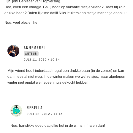
Fijn, joh! Geniet er van! Topverslag.
Hee, even een vraagje. Ga jij nooit op vakantie met je vriend? Heeft hij zo’n
drukke baan? Balen lijkt me dat!!! Niks leukers dan met je mannetje er op uit!
Nou, veel plezier, hè!
ANNEMEREL
AUTEUR
JULI 11, 2012 / 19:34
Mijn vriend heeft inderdaad nogal een drukke baan (in de zomer) en kan
dan meestal niet weg. In de winter maken we wel reisjes, maar afgelopen
winter niet omdat we net een huis gekocht hebben.
REBELLA
JULI 12, 2012 / 11:45
Nou, hartstikke goed dat jullie het in de winter inhalen dan!