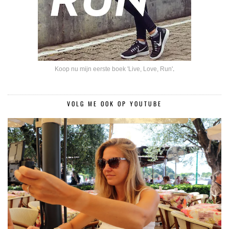
Koop nu mijn eerste boek 'Live, Love, Run'
.
VOLG ME OOK OP YOUTUBE