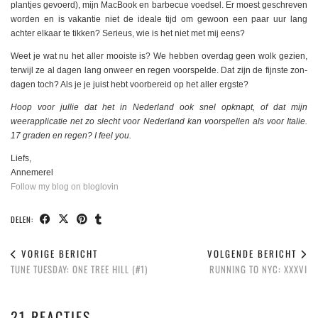
plantjes gevoerd), mijn MacBook en barbecue voedsel. Er moest geschreven
worden en is vakantie niet de ideale tijd om gewoon een paar uur lang
achter elkaar te tikken? Serieus, wie is het niet met mij eens?
Weet je wat nu het aller mooiste is? We hebben overdag geen wolk gezien,
terwijl ze al dagen lang onweer en regen voorspelde. Dat zijn de fijnste zon-
dagen toch? Als je je juist hebt voorbereid op het aller ergste?
Hoop voor jullie dat het in Nederland ook snel opknapt, of dat mijn
weerapplicatie net zo slecht voor Nederland kan voorspellen als voor Italie.
17 graden en regen? I feel you.
Liefs,
Annemerel
Follow my blog on bloglovin
DELEN:
VORIGE BERICHT
VOLGENDE BERICHT
TUNE TUESDAY: ONE TREE HILL (#1)
RUNNING TO NYC: XXXVI
21 REACTIES