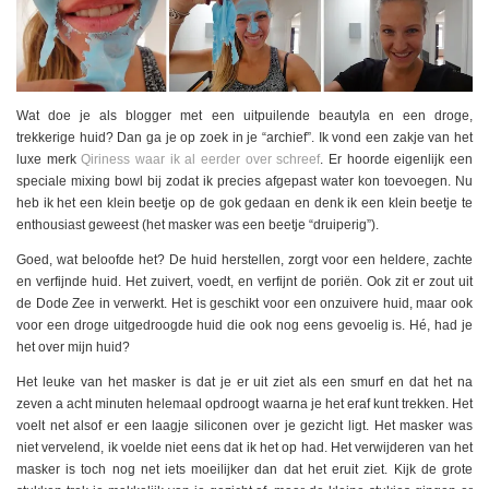
Wat doe je als blogger met een uitpuilende beautyla en een droge,
trekkerige huid? Dan ga je op zoek in je “archief”. Ik vond een zakje van het
luxe merk
Qiriness waar ik al eerder over schreef
. Er hoorde eigenlijk een
speciale mixing bowl bij zodat ik precies afgepast water kon toevoegen. Nu
heb ik het een klein beetje op de gok gedaan en denk ik een klein beetje te
enthousiast geweest (het masker was een beetje “druiperig”).
Goed, wat beloofde het? De huid herstellen, zorgt voor een heldere, zachte
en verfijnde huid. Het zuivert, voedt, en verfijnt de poriën. Ook zit er zout uit
de Dode Zee in verwerkt. Het is geschikt voor een onzuivere huid, maar ook
voor een droge uitgedroogde huid die ook nog eens gevoelig is. Hé, had je
het over mijn huid?
Het leuke van het masker is dat je er uit ziet als een smurf en dat het na
zeven a acht minuten helemaal opdroogt waarna je het eraf kunt trekken. Het
voelt net alsof er een laagje siliconen over je gezicht ligt. Het masker was
niet vervelend, ik voelde niet eens dat ik het op had. Het verwijderen van het
masker is toch nog net iets moeilijker dan dat het eruit ziet. Kijk de grote