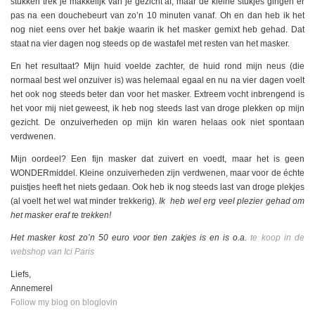
stukken trek je makkelijk van je gezicht af, maar de kleine stukjes gingen er
pas na een douchebeurt van zo’n 10 minuten vanaf. Oh en dan heb ik het
nog niet eens over het bakje waarin ik het masker gemixt heb gehad. Dat
staat na vier dagen nog steeds op de wastafel met resten van het masker.
En het resultaat? Mijn huid voelde zachter, de huid rond mijn neus (die
normaal best wel onzuiver is) was helemaal egaal en nu na vier dagen voelt
het ook nog steeds beter dan voor het masker. Extreem vocht inbrengend is
het voor mij niet geweest, ik heb nog steeds last van droge plekken op mijn
gezicht. De onzuiverheden op mijn kin waren helaas ook niet spontaan
verdwenen.
Mijn oordeel? Een fijn masker dat zuivert en voedt, maar het is geen
WONDERmiddel. Kleine onzuiverheden zijn verdwenen, maar voor de échte
puistjes heeft het niets gedaan. Ook heb ik nog steeds last van droge plekjes
(al voelt het wel wat minder trekkerig).
Ik heb wel erg veel plezier gehad om
het masker eraf te trekken!
Het masker kost zo’n 50 euro voor tien zakjes is en is o.a.
te koop in de
webshop van Ici Paris
Liefs,
Annemerel
Follow my blog on bloglovin