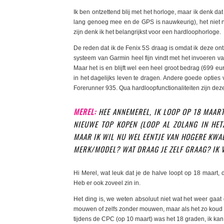
Ik ben ontzettend blij met het horloge, maar ik denk d
lang genoeg mee en de GPS is nauwkeurig), het niet n
zijn denk ik het belangrijkst voor een hardloophorloge.
De reden dat ik de Fenix 5S draag is omdat ik deze ont
systeem van Garmin heel fijn vindt met het invoeren va
Maar het is en blijft wel een heel groot bedrag (699 eu
in het dagelijks leven te dragen. Andere goede opties
Forerunner 935. Qua hardloopfunctionaliteiten zijn dez
MEREL:
HEE ANNEMEREL, IK LOOP OP 18 MAAR
NIEUWE TOP KOPEN (LOOP AL ZOLANG IN HETZ
MAAR IK WIL NU WEL EENTJE VAN HOGERE KWALI
MERK/MODEL? WAT DRAAG JE ZELF GRAAG? IK 
Hi Merel, wat leuk dat je de halve loopt op 18 maart, 
Heb er ook zoveel zin in.
Het ding is, we weten absoluut niet wat het weer gaat 
mouwen of zelfs zonder mouwen, maar als het zo koud is 
tijdens de CPC (op 10 maart) was het 18 graden, ik kan j