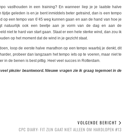
po vasthouden in een training? En wanneer liep je je laatste halve
tijdje geleden is en je bent inmiddels beter getraind, dan is een tempo
heid op een tempo van 6’45 weg kunnen gaan en aan de hand van hoe je
ligt natuurlijk ook een beetje aan je vorm van de dag en aan de
ld niet te hard van start gaan. Staat er een hele sterke wind, dan zou ik
uden op het moment dat de wind in je gezicht staat.
doen, loop de eerste halve marathon op een tempo waarbij je denkt, dit
harder, probeer dan langzaam het tempo iets op te voeren, maar niet te
er in de benen is best pittig. Heel veel succes in Rotterdam.
 veel plezier beantwoord. Nieuwe vragen zie ik graag tegemoet in de
VOLGENDE BERICHT
CPC DIARY: FIT ZIJN GAAT NIET ALLEEN OM HARDLOPEN #13