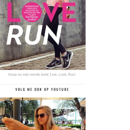
Koop nu mijn eerste boek 'Live, Love, Run'
.
VOLG ME OOK OP YOUTUBE