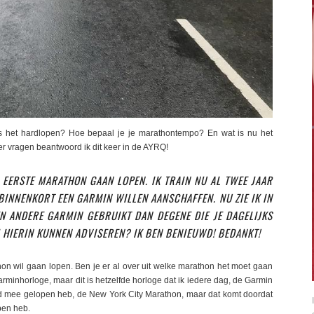
s het hardlopen? Hoe bepaal je je marathontempo? En wat is nu het
er vragen beantwoord ik dit keer in de AYRQ!
 EERSTE MARATHON GAAN LOPEN. IK TRAIN NU AL TWEE JAAR
INNENKORT EEN GARMIN WILLEN AANSCHAFFEN. NU ZIE IK IN
N ANDERE GARMIN GEBRUIKT DAN DEGENE DIE JE DAGELIJKS
IJ HIERIN KUNNEN ADVISEREN? IK BEN BENIEUWD! BEDANKT!
hon wil gaan lopen. Ben je er al over uit welke marathon het moet gaan
minhorloge, maar dit is hetzelfde horloge dat ik iedere dag, de Garmin
ijd mee gelopen heb, de New York City Marathon, maar dat komt doordat
pen heb.