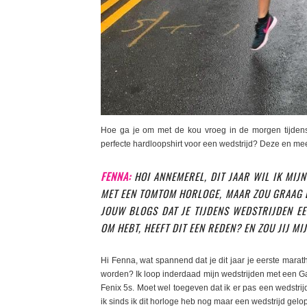
Hoe ga je om met de kou vroeg in de morgen tijden
perfecte hardloopshirt voor een wedstrijd? Deze en me
FENNA:
HOI ANNEMEREL, DIT JAAR WIL IK MIJN
MET EEN TOMTOM HORLOGE, MAAR ZOU GRAAG B
JOUW BLOGS DAT JE TIJDENS WEDSTRIJDEN EE
OM HEBT, HEEFT DIT EEN REDEN? EN ZOU JIJ M
Hi Fenna, wat spannend dat je dit jaar je eerste marat
worden? Ik loop inderdaad mijn wedstrijden met een Gar
Fenix 5s. Moet wel toegeven dat ik er pas een wedstr
ik sinds ik dit horloge heb nog maar een wedstrijd gelo