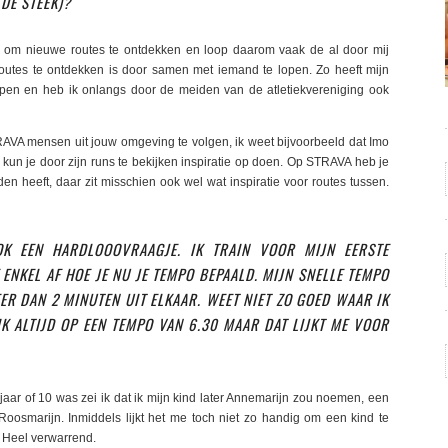
 DE STEEK)?
tig om nieuwe routes te ontdekken en loop daarom vaak de al door mij
tes te ontdekken is door samen met iemand te lopen. Zo heeft mijn
pen en heb ik onlangs door de meiden van de atletiekvereniging ook
AVA mensen uit jouw omgeving te volgen, ik weet bijvoorbeeld dat Imo
kun je door zijn runs te bekijken inspiratie op doen. Op STRAVA heb je
den heeft, daar zit misschien ook wel wat inspiratie voor routes tussen.
OK EEN HARDLOOOVRAAGJE. IK TRAIN VOOR MIJN EERSTE
ENKEL AF HOE JE NU JE TEMPO BEPAALD. MIJN SNELLE TEMPO
R DAN 2 MINUTEN UIT ELKAAR. WEET NIET ZO GOED WAAR IK
K ALTIJD OP EEN TEMPO VAN 6.30 MAAR DAT LIJKT ME VOOR
aar of 10 was zei ik dat ik mijn kind later Annemarijn zou noemen, een
oosmarijn. Inmiddels lijkt het me toch niet zo handig om een kind te
. Heel verwarrend.