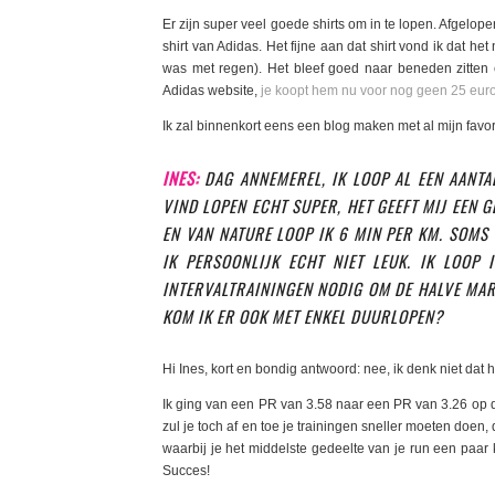
Er zijn super veel goede shirts om in te lopen. Afgelop
shirt van Adidas. Het fijne aan dat shirt vond ik dat he
was met regen). Het bleef goed naar beneden zitten
Adidas website,
je koopt hem nu voor nog geen 25 eur
Ik zal binnenkort eens een blog maken met al mijn favor
INES:
DAG ANNEMEREL, IK LOOP AL EEN AANTA
VIND LOPEN ECHT SUPER, HET GEEFT MIJ EEN G
EN VAN NATURE LOOP IK 6 MIN PER KM. SOMS
IK PERSOONLIJK ECHT NIET LEUK. IK LOOP
INTERVALTRAININGEN NODIG OM DE HALVE MAR
KOM IK ER OOK MET ENKEL DUURLOPEN?
Hi Ines, kort en bondig antwoord: nee, ik denk niet dat h
Ik ging van een PR van 3.58 naar een PR van 3.26 op de
zul je toch af en toe je trainingen sneller moeten doen, 
waarbij je het middelste gedeelte van je run een paar ki
Succes!