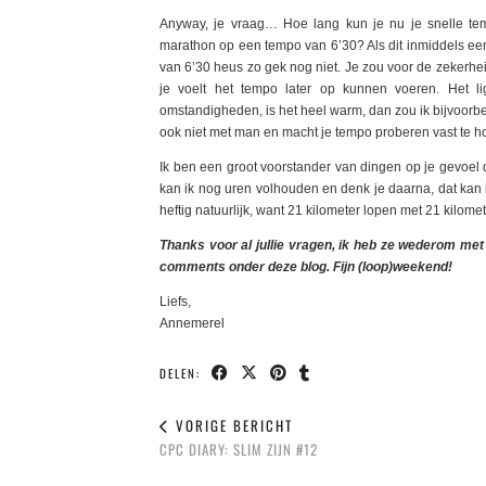
Anyway, je vraag… Hoe lang kun je nu je snelle tem
marathon op een tempo van 6’30? Als dit inmiddels een 
van 6’30 heus zo gek nog niet. Je zou voor de zeker
je voelt het tempo later op kunnen voeren. Het 
omstandigheden, is het heel warm, dan zou ik bijvoorbee
ook niet met man en macht je tempo proberen vast te ho
Ik ben een groot voorstander van dingen op je gevoel 
kan ik nog uren volhouden en denk je daarna, dat kan 
heftig natuurlijk, want 21 kilometer lopen met 21 kilomet
Thanks voor al jullie vragen, ik heb ze wederom met
comments onder deze blog. Fijn (loop)weekend!
Liefs,
Annemerel
DELEN:
VORIGE BERICHT
CPC DIARY: SLIM ZIJN #12