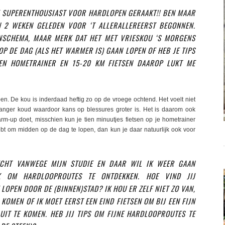
 SUPERENTHOUSIAST VOOR HARDLOPEN GERAAKT!! BEN MAAR
 2 WEKEN GELEDEN VOOR ‘T ALLERALLEREERST BEGONNEN.
NSCHEMA, MAAR MERK DAT HET MET VRIESKOU ‘S MORGENS
OP DE DAG (ALS HET WARMER IS) GAAN LOPEN OF HEB JE TIPS
EEN HOMETRAINER EN 15-20 KM FIETSEN DAAROP LUKT ME
en. De kou is inderdaad heftig zo op de vroege ochtend. Het voelt niet
 langer koud waardoor kans op blessures groter is. Het is daarom ook
arm-up doet, misschien kun je tien minuutjes fietsen op je hometrainer
ebt om midden op de dag te lopen, dan kun je daar natuurlijk ook voor
ECHT VANWEGE MIJN STUDIE EN DAAR WIL IK WEER GAAN
K OM HARDLOOPROUTES TE ONTDEKKEN. HOE VIND JIJ
LOPEN DOOR DE (BINNEN)STAD? IK HOU ER ZELF NIET ZO VAN,
KOMEN OF IK MOET EERST EEN EIND FIETSEN OM BIJ EEN FIJN
UIT TE KOMEN. HEB JIJ TIPS OM FIJNE HARDLOOPROUTES TE