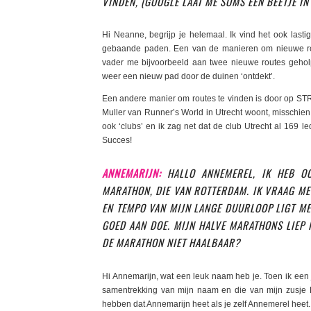
VINDEN, (GOOGLE LAAT ME SOMS EEN BEETJE IN
Hi Neanne, begrijp je helemaal. Ik vind het ook las
gebaande paden. Een van de manieren om nieuwe rou
vader me bijvoorbeeld aan twee nieuwe routes gehol
weer een nieuw pad door de duinen ‘ontdekt’.
Een andere manier om routes te vinden is door op STR
Muller van Runner’s World in Utrecht woont, misschien 
ook ‘clubs’ en ik zag net dat de club Utrecht al 169 le
Succes!
ANNEMARIJN:
HALLO ANNEMEREL, IK HEB O
MARATHON, DIE VAN ROTTERDAM. IK VRAAG ME 
EN TEMPO VAN MIJN LANGE DUURLOOP LIGT MEE
GOED AAN DOE. MIJN HALVE MARATHONS LIEP I
DE MARATHON NIET HAALBAAR?
Hi Annemarijn, wat een leuk naam heb je. Toen ik een j
samentrekking van mijn naam en die van mijn zusje R
hebben dat Annemarijn heet als je zelf Annemerel heet