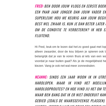
FRED:
BEN DOOR JOUW VLOGS EN EERSTE BOEK
EEN PAAR JAAR JONGER DAN JOUW VADER EN
SUPERLEUK! HOU ME KEURIG AAN JOUW BEGI
BEST WEL ZWAAR IS. KUN JE DAN BETER LATER 
OM DE CONDITIE TE VERBETEREN? IK HEB 
FLUITEND.
Hi Fred, leuk om te lezen dat het zo goed gaat met lop
alleen zwaarder, door de kou blijven je spieren ook
belangrijk dat je van te voren thuis al iets van een w
voordat je naar buiten gaat? Als je de mogelijkheid h
kiezen. Vang je ook net wat meer zonnestralen.
NEANNE:
SINDS EEN JAAR WOON IK IN UTR
HARDLOPEN. MAAR IK VIND HET MOEILIJ
HARDLOOPROUTES? EN HOE VIND JIJ HET OM TE 
MAAR BEN BANG DAT IK ER NIET ONDERUIT KAN 
GEBIED (ZOALS DE MAARSSEVEENSE PLASSEN) 