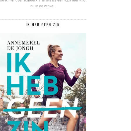
dat ik hier over schreef - 'Trainen als een topatleet' - ligt
nu in de winkel.
IK HEB GEEN ZIN