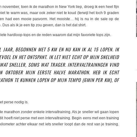
en november, toen ik de marathon in New York liep, droeg ik een heel fijn
t niet te warm was, maar ook zeker niet te koud (terwijl het toch 9 graden
 en had een mooie pasvorm. Het mooiste… hij is nu in de sale op de
o
. Dus als ik je een tip zou geven, dan is het dat shirt.
iete hardloop-tops en de reden waarom dat mijn favoriete tops zijn.
L JAAR, BEGONNEN MET 5 KM EN NU KAN IK AL 15 LOPEN. IK
EVOEL EN HET ONTSPANT. IK LET NIET ECHT OP MIJN SNELHEID
 WAT SNELLER, SOMS WAT TRAGER. INTERVALTRAINNGEN VIND
 IN OKTOBER MIJN EERSTE HALVE MARATHON. HEB IK ECHT
ATHON TE KUNNEN LOPEN OP MIJN TEMPO (6MIN PER KM), OF
et perse nodig is.
 marathon zonder enkele intervaltraining. Als je sneller wil gaan lopen
dit hoeft niet perse met een intervaltraining. Begin eens met een training
lometer achter elkaar net iets sneller loopt dan de rest van je training.