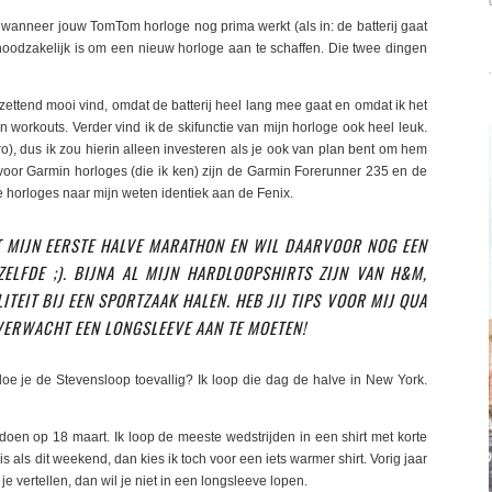
at wanneer jouw TomTom horloge nog prima werkt (als in: de batterij gaat
oodzakelijk is om een nieuw horloge aan te schaffen. Die twee dingen
zettend mooi vind, omdat de batterij heel lang mee gaat en omdat ik het
n workouts. Verder vind ik de skifunctie van mijn horloge ook heel leuk.
ro), dus ik zou hierin alleen investeren als je ook van plan bent om hem
 voor Garmin horloges (die ik ken) zijn de Garmin Forerunner 235 en de
e horloges naar mijn weten identiek aan de Fenix.
T MIJN EERSTE HALVE MARATHON EN WIL DAARVOOR NOG EEN
ELFDE ;). BIJNA AL MIJN HARDLOOPSHIRTS ZIJN VAN H&M,
TEIT BIJ EEN SPORTZAAK HALEN. HEB JIJ TIPS VOOR MIJ QUA
VERWACHT EEN LONGSLEEVE AAN TE MOETEN!
doe je de Stevensloop toevallig? Ik loop die dag de halve in New York.
doen op 18 maart. Ik loop de meeste wedstrijden in een shirt met korte
als dit weekend, dan kies ik toch voor een iets warmer shirt. Vorig jaar
e vertellen, dan wil je niet in een longsleeve lopen.