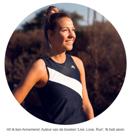
Hi! Ik ben Annemerel. Auteur van de boeken 'Live, Love, Run', 'Ik heb geen