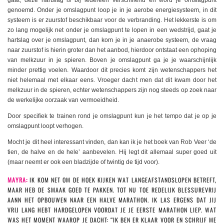
gaat, deze hartslag is bij iedereen verschillend en word je omslagpunt
genoemd. Onder je omslagpunt loop je in je aerobe energiesysteem, in dit
systeem is er zuurstof beschikbaar voor de verbranding. Het lekkerste is om
zo lang mogelijk net onder je omslagpunt te lopen in een wedstrijd, gaat je
hartslag over je omslagpunt, dan kom je in je anaerobe systeem, de vraag
naar zuurstof is hierin groter dan het aanbod, hierdoor ontstaat een ophoping
van melkzuur in je spieren. Boven je omslagpunt ga je je waarschijnlijk
minder prettig voelen. Waardoor dit precies komt zijn wetenschappers het
niet helemaal met elkaar eens. Vroeger dacht men dat dit kwam door het
melkzuur in de spieren, echter wetenschappers zijn nog steeds op zoek naar
de werkelijke oorzaak van vermoeidheid.
Door specifiek te trainen rond je omslagpunt kun je het tempo dat je op je
omslagpunt loopt verhogen.
Mocht je dit heel interessant vinden, dan kan ik je het boek van Rob Veer ‘de
tien, de halve en de hele’ aanbevelen. Hij legt dit allemaal super goed uit
(maar neemt er ook een bladzijde of twintig de tijd voor).
MAYRA:
IK KOM NET OM DE HOEK KIJKEN WAT LANGEAFSTANDSLOPEN BETREFT,
MAAR HEB DE SMAAK GOED TE PAKKEN. TOT NU TOE REDELIJK BLESSUREVRIJ
AANN HET OPBOUWEN NAAR EEN HALVE MARATHON. IK LAS ERGENS DAT JIJ
VRIJ LANG HEBT HARDGELOPEN VOORDAT JE JE EERSTE MARATHON LIEP. WAT
WAS HET MOMENT WAAROP JE DACHT: “IK BEN ER KLAAR VOOR EN SCHRIJF ME