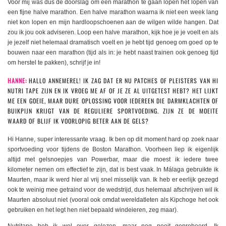
Voor mij was dus de doorslag om een marathon te gaan lopen het lopen van
een fijne halve marathon. Een halve marathon waarna ik niet een week lang
niet kon lopen en mijn hardloopschoenen aan de wilgen wilde hangen. Dat
zou ik jou ook adviseren. Loop een halve marathon, kijk hoe je je voelt en als
je jezelf niet helemaal dramatisch voelt en je hebt tijd genoeg om goed op te
bouwen naar een marathon (tijd als in: je hebt naast trainen ook genoeg tijd
om herstel te pakken), schrijf je in!
HANNE:
HALLO ANNEMEREL! IK ZAG DAT ER NU PATCHES OF PLEISTERS VAN HI
NUTRI TAPE ZIJN EN IK VROEG ME AF OF JE ZE AL UITGETEST HEBT? HET LIJKT
ME EEN GOEIE, MAAR DURE OPLOSSING VOOR IEDEREEN DIE DARMKLACHTEN OF
BUIKPIJN KRIJGT VAN DE REGULIERE SPORTVOEDING. ZIJN ZE DE MOEITE
WAARD OF BLIJF IK VOORLOPIG BETER AAN DE GELS?
Hi Hanne, super interessante vraag. Ik ben op dit moment hard op zoek naar
sportvoeding voor tijdens de Boston Marathon. Voorheen liep ik eigenlijk
altijd met gelsnoepjes van Powerbar, maar die moest ik iedere twee
kilometer nemen om effectief te zijn, dat is best vaak. In Málaga gebruikte ik
Maurten, maar ik werd hier al vrij snel misselijk van. Ik heb er eerlijk gezegd
ook te weinig mee getraind voor de wedstrijd, dus helemaal afschrijven wil ik
Maurten absoluut niet (vooral ook omdat wereldatleten als Kipchoge het ook
gebruiken en het legt hen niet bepaald windeieren, zeg maar).
Nutritape heb ik wel over gelezen, maar nog nooit geprobeerd. Ik