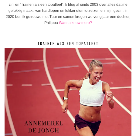
zin' en 'Trainen als een topatleet'. Ik blog al sinds 2003 over alles dat me
gelukkig maakt, van hardlopen en lekker eten tot reizen en mijn gezin. In
2020 ben ik getrouwd met Tuur en samen kregen we vorig jaar een dochter,
Philippa.
Wanna know more?
TRAINEN ALS EEN TOPATLEET