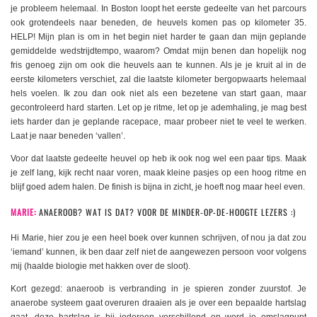
je probleem helemaal. In Boston loopt het eerste gedeelte van het parcours
ook grotendeels naar beneden, de heuvels komen pas op kilometer 35.
HELP! Mijn plan is om in het begin niet harder te gaan dan mijn geplande
gemiddelde wedstrijdtempo, waarom? Omdat mijn benen dan hopelijk nog
fris genoeg zijn om ook die heuvels aan te kunnen. Als je je kruit al in de
eerste kilometers verschiet, zal die laatste kilometer bergopwaarts helemaal
hels voelen. Ik zou dan ook niet als een bezetene van start gaan, maar
gecontroleerd hard starten. Let op je ritme, let op je ademhaling, je mag best
iets harder dan je geplande racepace, maar probeer niet te veel te werken.
Laat je naar beneden ‘vallen’.
Voor dat laatste gedeelte heuvel op heb ik ook nog wel een paar tips. Maak
je zelf lang, kijk recht naar voren, maak kleine pasjes op een hoog ritme en
blijf goed adem halen. De finish is bijna in zicht, je hoeft nog maar heel even.
MARIE:
ANAEROOB? WAT IS DAT? VOOR DE MINDER-OP-DE-HOOGTE LEZERS :)
Hi Marie, hier zou je een heel boek over kunnen schrijven, of nou ja dat zou
‘iemand’ kunnen, ik ben daar zelf niet de aangewezen persoon voor volgens
mij (haalde biologie met hakken over de sloot).
Kort gezegd: anaeroob is verbranding in je spieren zonder zuurstof. Je
anaerobe systeem gaat overuren draaien als je over een bepaalde hartslag