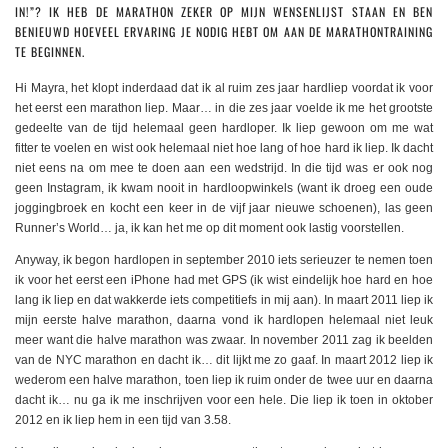
IN!”? IK HEB DE MARATHON ZEKER OP MIJN WENSENLIJST STAAN EN BEN
BENIEUWD HOEVEEL ERVARING JE NODIG HEBT OM AAN DE MARATHONTRAINING
TE BEGINNEN.
Hi Mayra, het klopt inderdaad dat ik al ruim zes jaar hardliep voordat ik voor
het eerst een marathon liep. Maar… in die zes jaar voelde ik me het grootste
gedeelte van de tijd helemaal geen hardloper. Ik liep gewoon om me wat
fitter te voelen en wist ook helemaal niet hoe lang of hoe hard ik liep. Ik dacht
niet eens na om mee te doen aan een wedstrijd. In die tijd was er ook nog
geen Instagram, ik kwam nooit in hardloopwinkels (want ik droeg een oude
joggingbroek en kocht een keer in de vijf jaar nieuwe schoenen), las geen
Runner’s World… ja, ik kan het me op dit moment ook lastig voorstellen.
Anyway, ik begon hardlopen in september 2010 iets serieuzer te nemen toen
ik voor het eerst een iPhone had met GPS (ik wist eindelijk hoe hard en hoe
lang ik liep en dat wakkerde iets competitiefs in mij aan). In maart 2011 liep ik
mijn eerste halve marathon, daarna vond ik hardlopen helemaal niet leuk
meer want die halve marathon was zwaar. In november 2011 zag ik beelden
van de NYC marathon en dacht ik… dit lijkt me zo gaaf. In maart 2012 liep ik
wederom een halve marathon, toen liep ik ruim onder de twee uur en daarna
dacht ik… nu ga ik me inschrijven voor een hele. Die liep ik toen in oktober
2012 en ik liep hem in een tijd van 3.58.