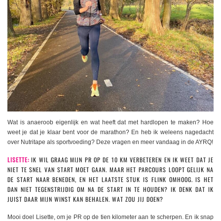
Wat is anaeroob eigenlijk en wat heeft dat met hardlopen te maken? Hoe
weet je dat je klaar bent voor de marathon? En heb ik weleens nagedacht
over Nutritape als sportvoeding? Deze vragen en meer vandaag in de AYRQ!
LISETTE:
IK WIL GRAAG MIJN PR OP DE 10 KM VERBETEREN EN IK WEET DAT JE
NIET TE SNEL VAN START MOET GAAN. MAAR HET PARCOURS LOOPT GELIJK NA
DE START NAAR BENEDEN, EN HET LAATSTE STUK IS FLINK OMHOOG. IS HET
DAN NIET TEGENSTRIJDIG OM NA DE START IN TE HOUDEN? IK DENK DAT IK
JUIST DAAR MIJN WINST KAN BEHALEN. WAT ZOU JIJ DOEN?
Mooi doel Lisette, om je PR op de tien kilometer aan te scherpen. En ik snap