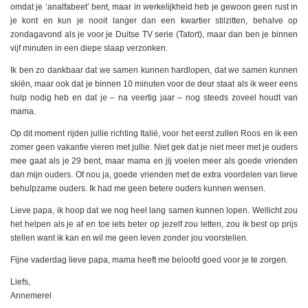
omdat je ‘analfabeet’ bent, maar in werkelijkheid heb je gewoon geen rust in
je kont en kun je nooit langer dan een kwartier stilzitten, behalve op
zondagavond als je voor je Duitse TV serie (Tatort), maar dan ben je binnen
vijf minuten in een diepe slaap verzonken.
Ik ben zo dankbaar dat we samen kunnen hardlopen, dat we samen kunnen
skiën, maar ook dat je binnen 10 minuten voor de deur staat als ik weer eens
hulp nodig heb en dat je – na veertig jaar – nog steeds zoveel houdt van
mama.
Op dit moment rijden jullie richting Italië, voor het eerst zullen Roos en ik een
zomer geen vakantie vieren met jullie. Niet gek dat je niet meer met je ouders
mee gaat als je 29 bent, maar mama en jij voelen meer als goede vrienden
dan mijn ouders. Of nou ja, goede vrienden met de extra voordelen van lieve
behulpzame ouders. Ik had me geen betere ouders kunnen wensen.
Lieve papa, ik hoop dat we nog heel lang samen kunnen lopen. Wellicht zou
het helpen als je af en toe iets beter op jezelf zou letten, zou ik best op prijs
stellen want ik kan en wil me geen leven zonder jou voorstellen.
Fijne vaderdag lieve papa, mama heeft me beloofd goed voor je te zorgen.
Liefs,
Annemerel