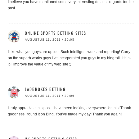
I believe you have mentioned some very interesting details , regards for the
post.
ONLINE SPORTS BETTING SITES
AUGUSTUS 11, 2011 / 20:05
I like what you guys are up too. Such intelligent work and reporting! Carry
on the superb works guys I’ve incorporated you guys to my blogroll. I think
it’ll improve the value of my web site :).
LADBROKES BETTING
AUGUSTUS 11, 2011 / 20:06
I truly appreciate this post. I have been looking everywhere for this! Thank
goodness I found it on Bing. You’ve made my day! Thank you again!