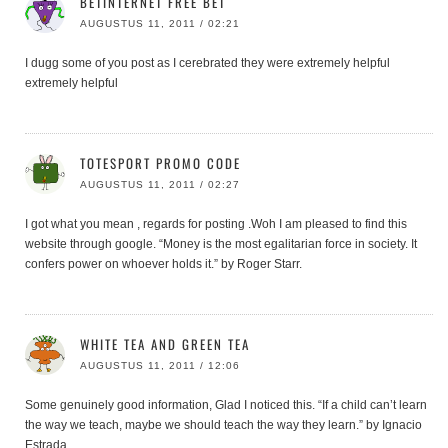
BETINTERNET FREE BET
AUGUSTUS 11, 2011 / 02:21
I dugg some of you post as I cerebrated they were extremely helpful
extremely helpful
TOTESPORT PROMO CODE
AUGUSTUS 11, 2011 / 02:27
I got what you mean , regards for posting .Woh I am pleased to find this
website through google. “Money is the most egalitarian force in society. It
confers power on whoever holds it.” by Roger Starr.
WHITE TEA AND GREEN TEA
AUGUSTUS 11, 2011 / 12:06
Some genuinely good information, Glad I noticed this. “If a child can’t learn
the way we teach, maybe we should teach the way they learn.” by Ignacio
Estrada.