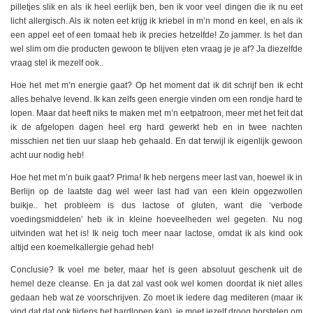
pilletjes slik en als ik heel eerlijk ben, ben ik voor veel dingen die ik nu eet
licht allergisch. Als ik noten eet krijg ik kriebel in m’n mond en keel, en als ik
een appel eet of een tomaat heb ik precies hetzelfde! Zo jammer. Is het dan
wel slim om die producten gewoon te blijven eten vraag je je af? Ja diezelfde
vraag stel ik mezelf ook..
Hoe het met m’n energie gaat? Op het moment dat ik dit schrijf ben ik echt
alles behalve levend. Ik kan zelfs geen energie vinden om een rondje hard te
lopen. Maar dat heeft niks te maken met m’n eetpatroon, meer met het feit dat
ik de afgelopen dagen heel erg hard gewerkt heb en in twee nachten
misschien net tien uur slaap heb gehaald. En dat terwijl ik eigenlijk gewoon
acht uur nodig heb!
Hoe het met m’n buik gaat? Prima! Ik heb nergens meer last van, hoewel ik in
Berlijn op de laatste dag wel weer last had van een klein opgezwollen
buikje.. het probleem is dus lactose of gluten, want die ‘verbode
voedingsmiddelen’ heb ik in kleine hoeveelheden wel gegeten. Nu nog
uitvinden wat het is! Ik neig toch meer naar lactose, omdat ik als kind ook
altijd een koemelkallergie gehad heb!
Conclusie? Ik voel me beter, maar het is geen absoluut geschenk uit de
hemel deze cleanse. En ja dat zal vast ook wel komen doordat ik niet alles
gedaan heb wat ze voorschrijven. Zo moet ik iedere dag mediteren (maar ik
vind dat dat ook tijdens het hardlopen kan), je moet jezelf droog borstelen om