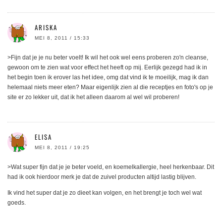
ARISKA
MEI 8, 2011 / 15:33
>Fijn dat je je nu beter voelt! Ik wil het ook wel eens proberen zo'n cleanse,
gewoon om te zien wat voor effect het heeft op mij. Eerlijk gezegd had ik in
het begin toen ik erover las het idee, omg dat vind ik te moeilijk, mag ik dan
helemaal niets meer eten? Maar eigenlijk zien al die receptjes en foto's op je
site er zo lekker uit, dat ik het alleen daarom al wel wil proberen!
ELISA
MEI 8, 2011 / 19:25
>Wat super fijn dat je je beter voeld, en koemelkallergie, heel herkenbaar. Dit
had ik ook hierdoor merk je dat de zuivel producten altijd lastig blijven.
Ik vind het super dat je zo dieet kan volgen, en het brengt je toch wel wat
goeds.