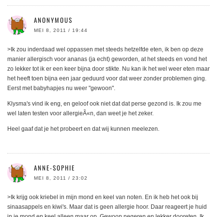
ANONYMOUS
MEI 8, 2011 / 19:44
>Ik zou inderdaad wel oppassen met steeds hetzelfde eten, ik ben op deze
manier allergisch voor ananas (ja echt) geworden, at het steeds en vond het
zo lekker tot ik er een keer bijna door stikte. Nu kan ik het wel weer eten maar
het heeft toen bijna een jaar geduurd voor dat weer zonder problemen ging.
Eerst met babyhapjes nu weer "gewoon".
Klysma's vind ik eng, en geloof ook niet dat dat perse gezond is. Ik zou me
wel laten testen voor allergieÃ«n, dan weet je het zeker.
Heel gaaf dat je het probeert en dat wij kunnen meelezen.
ANNE-SOPHIE
MEI 8, 2011 / 23:02
>Ik krijg ook kriebel in mijn mond en keel van noten. En ik heb het ook bij
sinaasappels en kiwi's. Maar dat is geen allergie hoor. Daar reageert je huid
in je mond en keel alleen maar op. Gewoon negeren en lekker dooreten. Ik