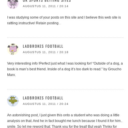
UK SPORTS BETTING SITES
AUGUSTUS 11, 2011 / 20:14
I was studying some of your posts on this site and I believe this web site is
rattling instructive! Retain posting .
LADBROKES FOOTBALL
AUGUSTUS 11, 2011 / 20:18
Very interesting info !Perfect just what I was looking for! “Outside of a dog, a
book is man’s best friend. Inside of a dog it’s too dark to read.” by Groucho
Marx.
LADBROKES FOOTBALL
AUGUSTUS 11, 2011 / 20:24
An astonishing post, I just given this onto a student who was doing a little
analysis on that. And he in fact bought me lunch because I found it for him..
smile. So let me reword that: Thank you for the treat! But yeah Thnkx for