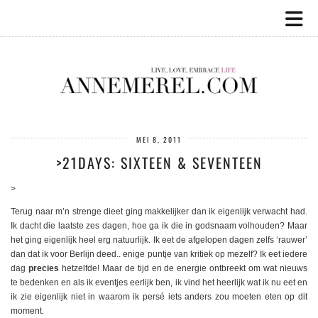
MEI 8, 2011
>21DAYS: SIXTEEN & SEVENTEEN
>
Terug naar m’n strenge dieet ging makkelijker dan ik eigenlijk verwacht had.
Ik dacht die laatste zes dagen, hoe ga ik die in godsnaam volhouden? Maar
het ging eigenlijk heel erg natuurlijk. Ik eet de afgelopen dagen zelfs ‘rauwer’
dan dat ik voor Berlijn deed.. enige puntje van kritiek op mezelf? Ik eet iedere
dag
precies
hetzelfde! Maar de tijd en de energie ontbreekt om wat nieuws
te bedenken en als ik eventjes eerlijk ben, ik vind het heerlijk wat ik nu eet en
ik zie eigenlijk niet in waarom ik persé iets anders zou moeten eten op dit
moment.