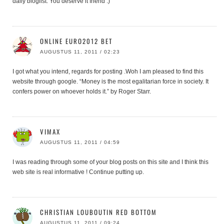
daily bloglist. You deserve it friend :)
ONLINE EURO2012 BET
AUGUSTUS 11, 2011 / 02:23
I got what you intend, regards for posting .Woh I am pleased to find this
website through google. “Money is the most egalitarian force in society. It
confers power on whoever holds it.” by Roger Starr.
VIMAX
AUGUSTUS 11, 2011 / 04:59
I was reading through some of your blog posts on this site and I think this
web site is real informative ! Continue putting up.
CHRISTIAN LOUBOUTIN RED BOTTOM
AUGUSTUS 11, 2011 / 09:24