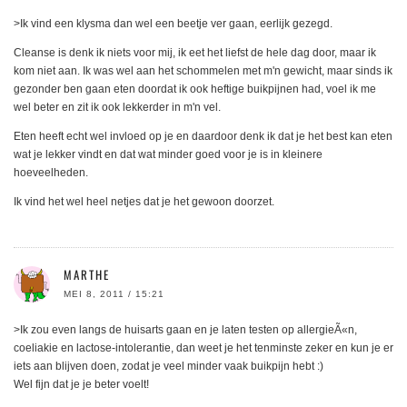
>Ik vind een klysma dan wel een beetje ver gaan, eerlijk gezegd.
Cleanse is denk ik niets voor mij, ik eet het liefst de hele dag door, maar ik
kom niet aan. Ik was wel aan het schommelen met m'n gewicht, maar sinds ik
gezonder ben gaan eten doordat ik ook heftige buikpijnen had, voel ik me
wel beter en zit ik ook lekkerder in m'n vel.
Eten heeft echt wel invloed op je en daardoor denk ik dat je het best kan eten
wat je lekker vindt en dat wat minder goed voor je is in kleinere
hoeveelheden.
Ik vind het wel heel netjes dat je het gewoon doorzet.
MARTHE
MEI 8, 2011 / 15:21
>Ik zou even langs de huisarts gaan en je laten testen op allergieÃ«n,
coeliakie en lactose-intolerantie, dan weet je het tenminste zeker en kun je er
iets aan blijven doen, zodat je veel minder vaak buikpijn hebt :)
Wel fijn dat je je beter voelt!