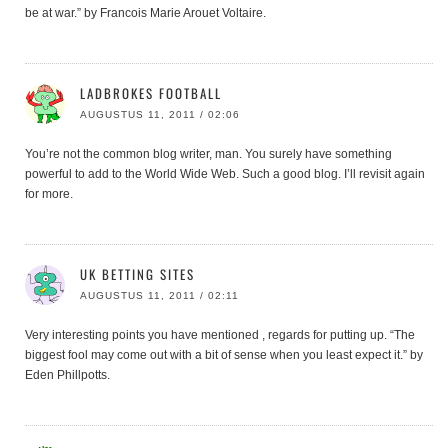
be at war.” by Francois Marie Arouet Voltaire.
LADBROKES FOOTBALL
AUGUSTUS 11, 2011 / 02:06
You’re not the common blog writer, man. You surely have something
powerful to add to the World Wide Web. Such a good blog. I’ll revisit again
for more.
UK BETTING SITES
AUGUSTUS 11, 2011 / 02:11
Very interesting points you have mentioned , regards for putting up. “The
biggest fool may come out with a bit of sense when you least expect it.” by
Eden Phillpotts.