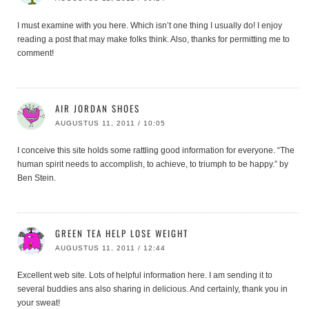
I must examine with you here. Which isn’t one thing I usually do! I enjoy
reading a post that may make folks think. Also, thanks for permitting me to
comment!
AIR JORDAN SHOES
AUGUSTUS 11, 2011 / 10:05
I conceive this site holds some rattling good information for everyone. “The
human spirit needs to accomplish, to achieve, to triumph to be happy.” by
Ben Stein.
GREEN TEA HELP LOSE WEIGHT
AUGUSTUS 11, 2011 / 12:44
Excellent web site. Lots of helpful information here. I am sending it to
several buddies ans also sharing in delicious. And certainly, thank you in
your sweat!