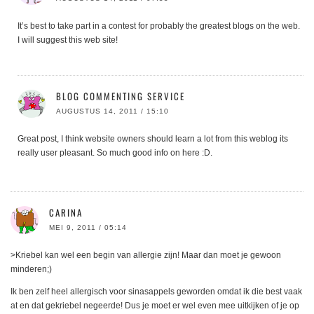
It’s best to take part in a contest for probably the greatest blogs on the web.
I will suggest this web site!
BLOG COMMENTING SERVICE
AUGUSTUS 14, 2011 / 15:10
Great post, I think website owners should learn a lot from this weblog its
really user pleasant. So much good info on here :D.
CARINA
MEI 9, 2011 / 05:14
>Kriebel kan wel een begin van allergie zijn! Maar dan moet je gewoon
minderen;)
Ik ben zelf heel allergisch voor sinasappels geworden omdat ik die best vaak
at en dat gekriebel negeerde! Dus je moet er wel even mee uitkijken of je op