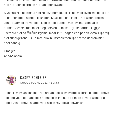
heb het laten testen en het kan geen kwaad.
Klysma's zijn helemaal niet zo gezond!! Tuurlijk is het voor even wel goed om
je darmen goed schoon te krijgen. Maar een dag later is het weer precies
zoals daarvoor. Bovendien krijg je luie darmen van klysma's omdat je
darmen zichzelf niet meer leeg hoeven te maken. (Luie darmen krijg je
uiteraard niet na Ã©Ã©n klysma, maar in 21 dagen een paar klysma's lijkt mij
niet supergezond…) En met jouw buikproblemen lijkt het me daarom niet
heel handig…
Groetjes,
Anne-Sophie
CASEY SCHLEIFF
AUGUSTUS 6, 2011 / 19:33
That is very fascinating, You are an excessively professional blogger. I have
joined your feed and look ahead to in the hunt for more of your wonderful
post. Also, I have shared your site in my social networks!