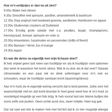
Hoe m’n eetlijstjes er dan nu uit zien?
9.00u Water met citroen
9.30u Smoothie met spinazie, aardbei, amandelmelk & basilicum
12.30u Soja yoghurt met boekweit granola, aardbeien, frambozen en agave
15.00u Glutenvrije crackers uit Duitsland
17.00u Ernstig grote salade met o.a. peultjes, taugé, champignons,
hennepzaad, tomaat, spinazie en rode ui.
20.00u Amandelen, hazelnoten en pecannoten (lottts of them!)
22.00u Banaan / Verse Jus d’orange
24.00u Appel
En wat die detox nu eigenlijk met mijn lichaam doet?
Ik heb vrijwel geen last meer van hoofdpijn en als ik hoofdpijn voel opkomen
dan weet ik waardoor het komt, stress. Wat ik nu doe als ik dat voel? Glaasje
citroenwater en een paar rek en strek oefeningen voor m’n nek en
schouders, waar de hoofdpijn vandaan komt (spanning/stress)
Aan m’n huid zie ik eigenlijk weinig verschil dat is best jammer. Jullie zien het
waarschijnlijk niet en dat komt doordat ik heel goed weet hoe ik m’n huid zo
voordeligst mogelijk op een foto krijg. Ik heb vooral last van kleine bultjes die
soms zelfs ook jeuken. Geen echte acné dus, meer irritatie. Heel erg gek.
Dat zal vast wel iets te maken heb met het feit dat ik zo min mogelijk allergie