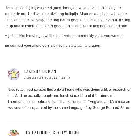
Het resultaat bij mij was heel goed, kreeg ontzettend veel ontlasting het
komende uur. Had wel de halve dag buikpijn. Maar er komt heel veel oude
ontlasting mee. De volgende dag had ik geen ontlasting, maar vanaf die dag
er op had ik iedere dag super goede ontlasting wat ik nog nooit gehad had.
Mijn buikklachten/opgezwollen buik waren door de klysma's verdwenen.
En een test voor allergieen is bij de huisarts aan te vragen
LAKESHA DUMAN
AUGUSTUS 6, 2011 / 18:46
Nice read, I just passed this onto a friend who was doing a little research on
that. And he actually bought me lunch since I found it for him smile
Therefore let me rephrase that: Thanks for lunch! “England and America are
two countries separated by the same language.” by George Bernard Shaw.
JES EXTENDER REVIEW BLOG