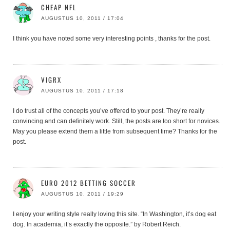
CHEAP NFL
AUGUSTUS 10, 2011 / 17:04
I think you have noted some very interesting points , thanks for the post.
VIGRX
AUGUSTUS 10, 2011 / 17:18
I do trust all of the concepts you’ve offered to your post. They’re really
convincing and can definitely work. Still, the posts are too short for novices.
May you please extend them a little from subsequent time? Thanks for the
post.
EURO 2012 BETTING SOCCER
AUGUSTUS 10, 2011 / 19:29
I enjoy your writing style really loving this site. “In Washington, it’s dog eat
dog. In academia, it’s exactly the opposite.” by Robert Reich.