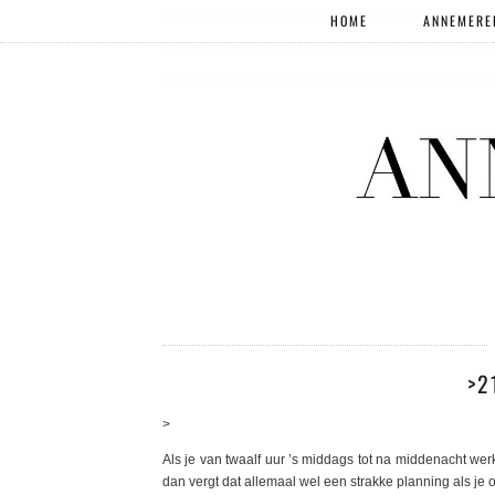
HOME
ANNEMERE
>2
>
Als je van twaalf uur ’s middags tot na middenacht wer
dan vergt dat allemaal wel een strakke planning als je 