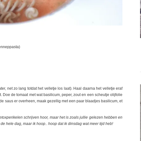
Henneppasta)
 net zo lang totdat het velletje los laat). Haal daarna het velletje eraf
. Doe de tomaat met wat basilicum, peper, zout en een scheutje olijfolie
de saus er overheen, maak gezellig met een paar blaadjes basilicum, et
toxperikelen schrijven hoor, maar het is zoals jullie gelezen hebben en
de hele dag, maar ik hoop.. hoop dat ik dinsdag wat meer tijd heb!