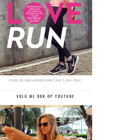
Koop nu mijn eerste boek 'Live, Love, Run'
.
VOLG ME OOK OP YOUTUBE