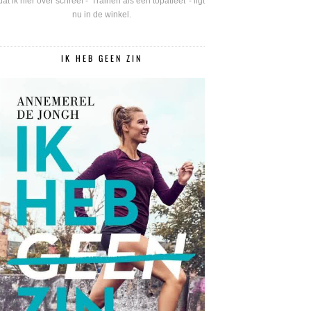
dat ik hier over schreef - 'Trainen als een topatleet' - ligt
nu in de winkel.
IK HEB GEEN ZIN