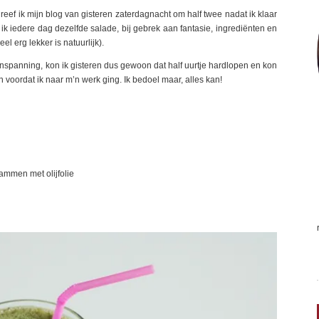
hreef ik mijn blog van gisteren zaterdagnacht om half twee nadat ik klaar
k iedere dag dezelfde salade, bij gebrek aan fantasie, ingrediënten en
l erg lekker is natuurlijk).
 inspanning, kon ik gisteren dus gewoon dat half uurtje hardlopen en kon
 voordat ik naar m’n werk ging. Ik bedoel maar, alles kan!
ammen met olijfolie