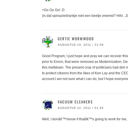
>Go Go Go! :D
(is dat spinaziedrankje niet een beetje vreemd? Hihi..
GERTIE WORMWOOD
AUGUSTUS 10, 2011 / 21:56
Good Program, I just hope and pray we can recover this 
prior to Enron, that were removed as Modernization, De
this meltdown. The present crop of politicians had dim
to protect citizens from the likes of Ken Lay and the 
account.I am not sure what I can do, but I hope everyo
VACUUM CLEANERS
AUGUSTUS 12, 2011 / 01:45
Well, I donâ€™t know if thatâ€™s going to work for me, bu