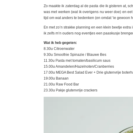
Zo maakte ik zaterdag al de pasta die ik gisteren at, sc
was met werken (wat ik overigens nu weer doe) en eet i
tijd om wat anders te bedenken (en omdat ‘ie gewoon hee
En met zo’n strakke planning en een klein beetje extra
ik zelfs m’n ouders nog eventjes een paaskusje brengen
Wat ik heb gegeten:
8.30u Citroenwater
9.30u Smoothie Spinazie / Blauwe Bes
11.30u Pasta met tomaten/basilicum saus
15.00u Amandelen/Hazelnoten/Cranberries
17.00u MEGA Best Salad Ever + Drie glutenvrije boterh
19.00u Banaan
21.00u Raw Food Bar
23.30u Pakje glutenvrije crackers