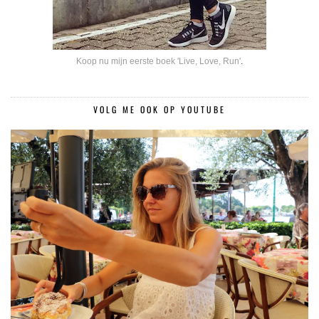
Koop nu mijn eerste boek 'Live, Love, Run'
.
VOLG ME OOK OP YOUTUBE