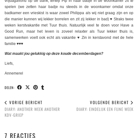
vrijdagavond op de bank, terwijl Pip in haar badje in de woonkamer zit te
spelen (we zetten haar badje nu steeds in de woonkamer omdat onze
badkamer een vrieskist is waar zowel Philippa als wij niet graag zijn en op
die manier kunnen wij lekker borrelen en zit zij lekker in bad) ♥️ Straks twee
weken kerstvakantie met Tuur thuis. Natuurlijk veel te doen voor Have a
Good Run, maar het leven is zoveel relaxter als Tuur lekker thuis is,
samenwerken voelt ook echt als vakantie ♥️ Zin in kerstavond met de hele
familie ♥️♥️♥️
Wat maakt jou gelukkig op deze koude decemberdagen?
Liefs,
Annemerel
DELEN:
VORIGE BERICHT
VOLGENDE BERICHT
DIARY: ANOTHER WEEK ANOTHER
DIARY: EINDELIJK EEN FIJNE WEEK
KDV-GRIEP
7 REACTIES