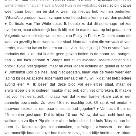
winterprogramma van Have a Good Run in de webshop
gezet, zo blij dat we
weer gaan beginnen en dat ik weer iets nieuws heb kunnen bedenken
(WhatsApp groepen waarin vragen over het schema kunnen worden gesteld)
♥️ De finale van The White Lotus. Ik hoopte zo dat dit personage het zou
overleven, maar uiteindelijk ben ik blij met de manier waarop het gedaan is ♥️
Volgende week het nieuwe seizoen van Emily in Paris ♥️ De kerstboom die
weer zo gezellig in de woonkamer staat. Normaal halen die we vaak al veel
eerder, maar nu kwam het er maar niet van. Hopelijk blijft Pip er vanaf, want
ondanks dat ik zei dat ik echt geen glazen ballen in de boom zou hangen,
heb ik dat toch gedaan ♥️ Wraps met ei en avocado, iedere ochtend als
ontbijt. Tijdje niet gegeten, maar nu weer iedere ochtend en geniet er zo van
♥️ Dimsums! Ook die heel lang niet gegeten, maar van de week weer een
lading bij de Aziatische supermarkt gehaald en nu wil ik dat het liefst iedere
avond eten ♥️ Ik besef dat deze blog vol eet-liefdes staat, maar de
erwtensoep die ik gisteren maakte mag ook echt niet ontbreken. Ik maakte
het voor het eerst zelf, in plaats van dat ik een kant-en-klare zak in een
pannetje opwarmde. Zo lekker! En zo machtig ook. Of zat ik vol omdat ik
daarvoor stiekem al een paar dimsums had gegeten? ♥️ Vannacht 9 uur en
46 minuten geslapen. Dat is bijna 10 uur! Wauw, dat was echt heel erg
welkom en zo fijn ♥️ Pip die hier al de hele ochtend in huis ‘klusjes’ aan het
doen is. Keukenkastjes schoonmaken, stofzuigen, afwassen… en dan
voornamelijk haar serieuze hoofd als ze bezig is en blije hoofd als ze ‘klaar’