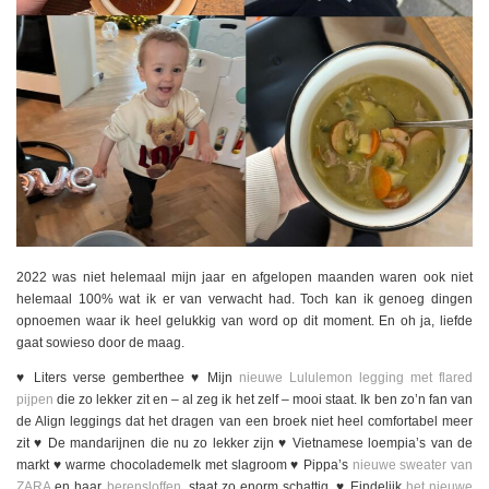
2022 was niet helemaal mijn jaar en afgelopen maanden waren ook niet
helemaal 100% wat ik er van verwacht had. Toch kan ik genoeg dingen
opnoemen waar ik heel gelukkig van word op dit moment. En oh ja, liefde
gaat sowieso door de maag.
♥️ Liters verse gemberthee ♥️ Mijn
nieuwe Lululemon legging met flared
pijpen
die zo lekker zit en – al zeg ik het zelf – mooi staat. Ik ben zo’n fan van
de Align leggings dat het dragen van een broek niet heel comfortabel meer
zit ♥️ De mandarijnen die nu zo lekker zijn ♥️ Vietnamese loempia’s van de
markt ♥️ warme chocolademelk met slagroom ♥️ Pippa’s
nieuwe sweater van
ZARA
en haar
berensloffen
, staat zo enorm schattig. ♥️ Eindelijk
het nieuwe