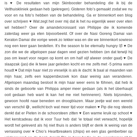
is ♥️ De resultaten van mijn Skinbooster behandeling die ik bij de
Velthuiskliniek gedaan heb (gekregen). Gisteren foto’s gemaakt zodat we nu
voor en na foto’s hebben van de behandeling. Ga er binnenkort een blog
over schrijven ♥️ Wat zegt het over mij dat ik het nu eigenlijk weer over eten
wil hebben? Over de amandelcroissant van Philippe die ik komende
zaterdag weer ga eten bijvoorbeeld. Of over de Nasi Goreng Damai van
Keraton Damai die vorige week zo lekker was en die we binnenkort sowieso
nog een keer gaan bestellen. It’s the season to be eternally hungry 🤣 ♥️ De
zon die we de afgelopen paar dagen veel gezien hebben (en dat terwijl hij
pas om kwart voor negen op komt en om half vijf alweer onder gaat) ♥️ De
slaapzak (jas) die ik twee jaar geleden kocht en me zelfs met -5 prima warm
houdt ♥️ Dat mijn haar niet zo vreselijk is als ik dacht. Ik baal al maanden van
mijn haar, zelfs een kappersbezoek kon daar weinig aan veranderen.
Afgelopen maandag besloot ik mijn haar weer eens te föhnen, dat heb ik
sinds de geboorte van Philippa amper meer gedaan (als ik het überhaupt
ooit gedaan heb want ik kan het me niet herinneren). Niets bijzonders,
gewoon hoofd naar beneden en droogblazen. Maar jeetje wat een wereld
van verschil 😅, wellicht toch wat meer tijd voor maken ♥️ Pip die nog steeds
denkt dat er Pieten in de schoorsteen zitten ♥️ Een warme kruik op schoot ♥️
Het kerstcadeau dat ik voor Tuur heb dat ‘ie totaal niet verwacht, hopelijk
wordt het geleverd als hij niet thuis is anders blijft er denk ik weinig van de
verrassing over ♥️ Chio’s Heartbreakers (chips) en een glas gemberbier op