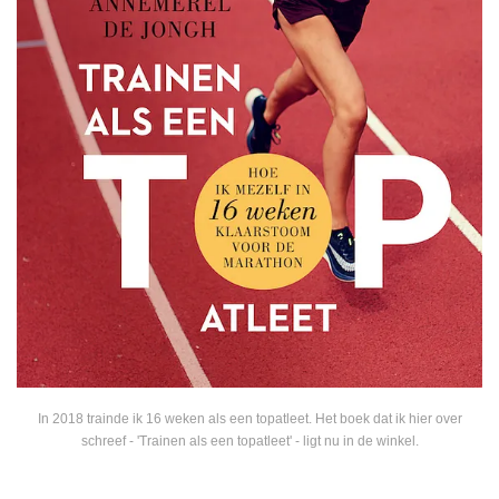
In 2018 trainde ik 16 weken als een topatleet. Het boek dat ik hier over
schreef - 'Trainen als een topatleet' - ligt nu in de winkel.