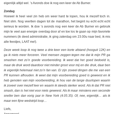
eigenlijk altijd wel. ’s Avonds doe ik nog een keer de Ab Burner.
Zondag
Hoewel ik heel veel zin heb om weer hard te lopen, hou ik mezelf toch in.
Niet slim. Nog veertien dagen tot de marathon, het begint nu echt echt echt
serieus te worden. Ik doe ’s avonds nog een keer de Ab Burner en gebruik
mijn te veel aan energie overdag door af en toe los te gaan op mijn favoriete
nummers (ik deed administratie, ik ging zaterdag om 23.00u naar bed, ik mis
alle feestjes, LAAT me!).
Deze week loop ik nog twee a drie keer een korte afstand (hooguit 12K) en
ga ik niets meer forceren. Veel mensen zeggen tegen me dat ik mijn PR ga
smashen met zo’n goede voorbereiding. Ik weet dat het goed bedoeld is,
maar de druk word daardoor niet minder groot voor mij en die druk, daar ben
ik eigenlijk helemaal niet zo’n fan van. Er zijn zoveel dingen die me van een
PR kunnen afhouden. Ik weet dat mijn voorbereiding goed is geweest en ik
heb genoten van mijn voorbereiding, ik hou van de lange duurlopen waarin
ik zoveel over mezelf leer en waarin ik steeds sterker word. Als ik dat PR niet
smash, dan is het niet voor niets geweest. Als ik maar minstens een seconde
sneller ben dan vorig jaar in New York (4.05.35). Of, nee, eigenlijk… als ik
maar een fijne wedstrijd loop…
Liefs,