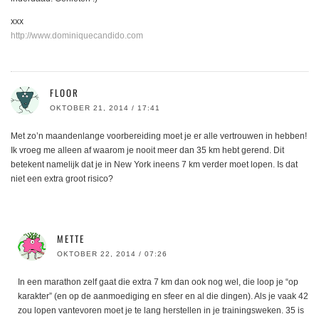
xxx
http://www.dominiquecandido.com
FLOOR
OKTOBER 21, 2014 / 17:41
Met zo’n maandenlange voorbereiding moet je er alle vertrouwen in hebben!
Ik vroeg me alleen af waarom je nooit meer dan 35 km hebt gerend. Dit
betekent namelijk dat je in New York ineens 7 km verder moet lopen. Is dat
niet een extra groot risico?
METTE
OKTOBER 22, 2014 / 07:26
In een marathon zelf gaat die extra 7 km dan ook nog wel, die loop je “op
karakter” (en op de aanmoediging en sfeer en al die dingen). Als je vaak 42
zou lopen vantevoren moet je te lang herstellen in je trainingsweken. 35 is