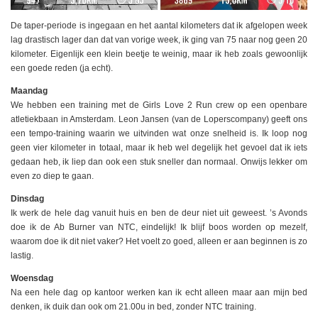
De taper-periode is ingegaan en het aantal kilometers dat ik afgelopen week
lag drastisch lager dan dat van vorige week, ik ging van 75 naar nog geen 20
kilometer. Eigenlijk een klein beetje te weinig, maar ik heb zoals gewoonlijk
een goede reden (ja echt).
Maandag
We hebben een training met de Girls Love 2 Run crew op een openbare
atletiekbaan in Amsterdam. Leon Jansen (van de Loperscompany) geeft ons
een tempo-training waarin we uitvinden wat onze snelheid is. Ik loop nog
geen vier kilometer in totaal, maar ik heb wel degelijk het gevoel dat ik iets
gedaan heb, ik liep dan ook een stuk sneller dan normaal. Onwijs lekker om
even zo diep te gaan.
Dinsdag
Ik werk de hele dag vanuit huis en ben de deur niet uit geweest. ’s Avonds
doe ik de Ab Burner van NTC, eindelijk! Ik blijf boos worden op mezelf,
waarom doe ik dit niet vaker? Het voelt zo goed, alleen er aan beginnen is zo
lastig.
Woensdag
Na een hele dag op kantoor werken kan ik echt alleen maar aan mijn bed
denken, ik duik dan ook om 21.00u in bed, zonder NTC training.