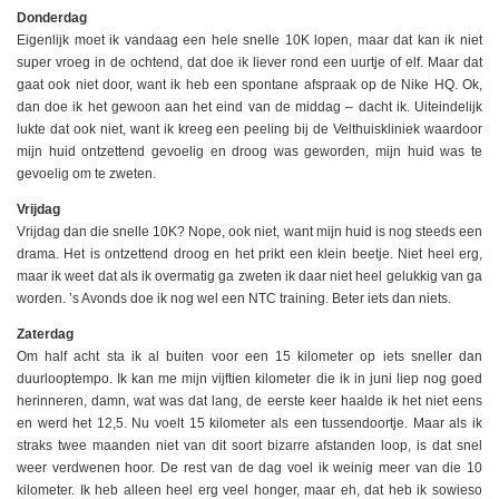
Donderdag
Eigenlijk moet ik vandaag een hele snelle 10K lopen, maar dat kan ik niet
super vroeg in de ochtend, dat doe ik liever rond een uurtje of elf. Maar dat
gaat ook niet door, want ik heb een spontane afspraak op de Nike HQ. Ok,
dan doe ik het gewoon aan het eind van de middag – dacht ik. Uiteindelijk
lukte dat ook niet, want ik kreeg een peeling bij de Velthuiskliniek waardoor
mijn huid ontzettend gevoelig en droog was geworden, mijn huid was te
gevoelig om te zweten.
Vrijdag
Vrijdag dan die snelle 10K? Nope, ook niet, want mijn huid is nog steeds een
drama. Het is ontzettend droog en het prikt een klein beetje. Niet heel erg,
maar ik weet dat als ik overmatig ga zweten ik daar niet heel gelukkig van ga
worden. ’s Avonds doe ik nog wel een NTC training. Beter iets dan niets.
Zaterdag
Om half acht sta ik al buiten voor een 15 kilometer op iets sneller dan
duurlooptempo. Ik kan me mijn vijftien kilometer die ik in juni liep nog goed
herinneren, damn, wat was dat lang, de eerste keer haalde ik het niet eens
en werd het 12,5. Nu voelt 15 kilometer als een tussendoortje. Maar als ik
straks twee maanden niet van dit soort bizarre afstanden loop, is dat snel
weer verdwenen hoor. De rest van de dag voel ik weinig meer van die 10
kilometer. Ik heb alleen heel erg veel honger, maar eh, dat heb ik sowieso