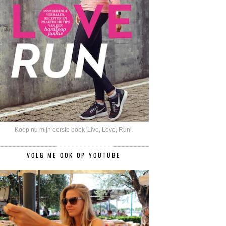
Koop nu mijn eerste boek 'Live, Love, Run'
.
VOLG ME OOK OP YOUTUBE