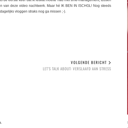
 was de eerste keer dat ik ietwat moeite had met time-management, tussen
iten van deze video nachtwerk. Maar hé IK BEN IN ISCHGL! Nog steeds
dagelijks vloggen straks nog ga missen ;-).
VOLGENDE BERICHT
LET’S TALK ABOUT: VERSLAAFD AAN STRESS
a.