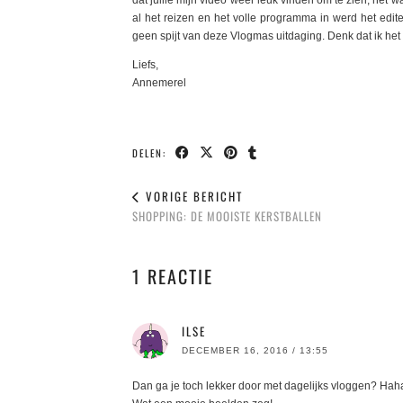
dat jullie mijn video weer leuk vinden om te zien, het
al het reizen en het volle programma in werd het ed
geen spijt van deze Vlogmas uitdaging. Denk dat ik het 
Liefs,
Annemerel
DELEN:
VORIGE BERICHT
SHOPPING: DE MOOISTE KERSTBALLEN
1 REACTIE
ILSE
DECEMBER 16, 2016 / 13:55
Dan ga je toch lekker door met dagelijks vloggen? Hah