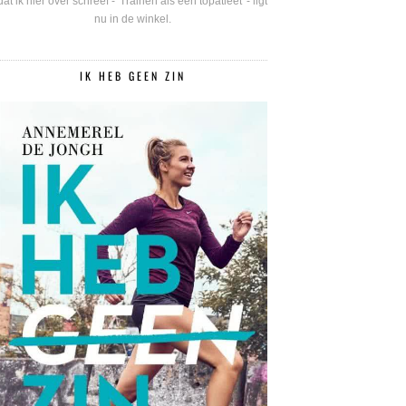
dat ik hier over schreef - 'Trainen als een topatleet' - ligt
nu in de winkel.
IK HEB GEEN ZIN