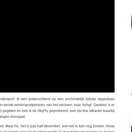
port. Ik ben gisterochtend op een onchristelijk tijdstip opgestaan
n eerste wintersportpersreis van het seizoen; naar Ischgl. Geskied is er
l) gegeten en heb ik de SkyFly geprobeerd, een zip line attractie waarbij
bergen doorgaat.
 wit. Maar hé, het is pas half december, wat niet is kan nog komen. Hoop