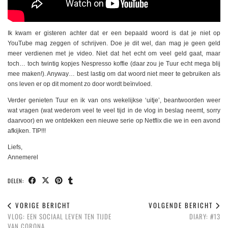
Ik kwam er gisteren achter dat er een bepaald woord is dat je niet op
YouTube mag zeggen of schrijven. Doe je dit wel, dan mag je geen geld
meer verdienen met je video. Niet dat het echt om veel geld gaat, maar
toch… toch twintig kopjes Nespresso koffie (daar zou je Tuur echt mega blij
mee maken!). Anyway… best lastig om dat woord niet meer te gebruiken als
ons leven er op dit moment zo door wordt beïnvloed.
Verder genieten Tuur en ik van ons wekelijkse ‘uitje’, beantwoorden weer
wat vragen (wat wederom veel te veel tijd in de vlog in beslag neemt, sorry
daarvoor) en we ontdekken een nieuwe serie op Netflix die we in een avond
afkijken. TIP!!!
Liefs,
Annemerel
DELEN:
VORIGE BERICHT
VOLGENDE BERICHT
VLOG: EEN SOCIAAL LEVEN TEN TIJDE
DIARY: #13
VAN CORONA