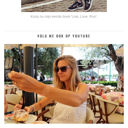
Koop nu mijn eerste boek 'Live, Love, Run'
.
VOLG ME OOK OP YOUTUBE