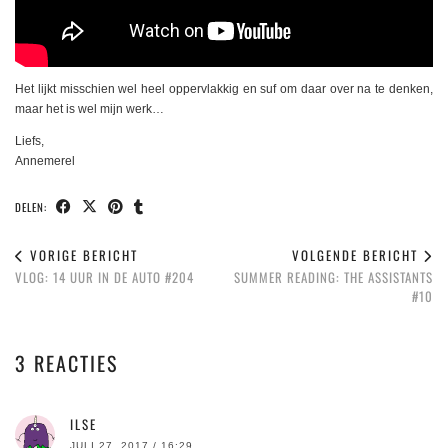
Het lijkt misschien wel heel oppervlakkig en suf om daar over na te denken,
maar het is wel mijn werk…
Liefs,
Annemerel
DELEN:
VORIGE BERICHT
VOLGENDE BERICHT
VLOG: 14 UUR IN DE AUTO #204
SUMMER READING: THE ASSISTANTS
#10
3 REACTIES
ILSE
JULI 27, 2017 / 16:29