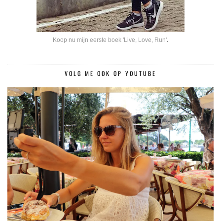
Koop nu mijn eerste boek 'Live, Love, Run'
.
VOLG ME OOK OP YOUTUBE