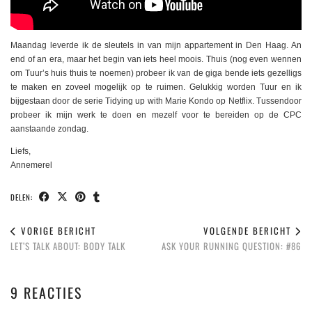
Maandag leverde ik de sleutels in van mijn appartement in Den Haag. An
end of an era, maar het begin van iets heel moois. Thuis (nog even wennen
om Tuur’s huis thuis te noemen) probeer ik van de giga bende iets gezelligs
te maken en zoveel mogelijk op te ruimen. Gelukkig worden Tuur en ik
bijgestaan door de serie Tidying up with Marie Kondo op Netflix. Tussendoor
probeer ik mijn werk te doen en mezelf voor te bereiden op de CPC
aanstaande zondag.
Liefs,
Annemerel
DELEN:
VORIGE BERICHT
VOLGENDE BERICHT
LET’S TALK ABOUT: BODY TALK
ASK YOUR RUNNING QUESTION: #86
9 REACTIES