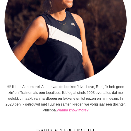
Hi! Ik ben Annemerel. Auteur van de boeken 'Live, Love, Run', 'Ik heb geen
zin' en 'Trainen als een topatleet'. Ik blog al sinds 2003 over alles dat me
gelukkig maakt, van hardlopen en lekker eten tot reizen en mijn gezin. In
2020 ben ik getrouwd met Tuur en samen kregen we vorig jaar een dochter,
Philippa.
Wanna know more?
TRAINEN ALS EEN TOPATLEET