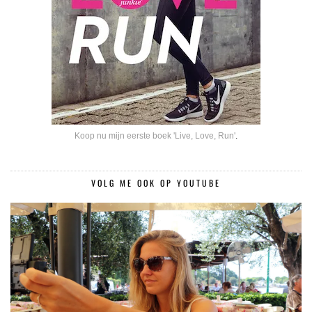
Koop nu mijn eerste boek 'Live, Love, Run'
.
VOLG ME OOK OP YOUTUBE