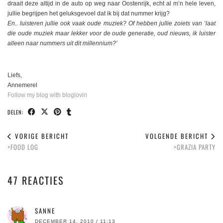
draait deze altijd in de auto op weg naar Oostenrijk, echt al m’n hele leven,
jullie begrijpen het geluksgevoel dat ik bij dat nummer krijg?
En.. luisteren jullie ook vaak oude muziek? Of hebben jullie zoiets van ‘laat
die oude muziek maar lekker voor de oude generatie, oud nieuws, ik luister
alleen naar nummers uit dit millennium?’
Liefs,
Annemerel
Follow my blog with bloglovin
DELEN:
VORIGE BERICHT
VOLGENDE BERICHT
>FOOD LOG
>GRAZIA PARTY
47 REACTIES
SANNE
DECEMBER 14, 2010 / 11:13