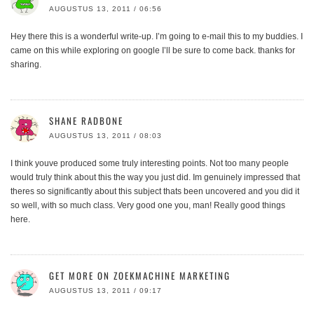
AUGUSTUS 13, 2011 / 06:56
Hey there this is a wonderful write-up. I’m going to e-mail this to my buddies. I
came on this while exploring on google I’ll be sure to come back. thanks for
sharing.
SHANE RADBONE
AUGUSTUS 13, 2011 / 08:03
I think youve produced some truly interesting points. Not too many people
would truly think about this the way you just did. Im genuinely impressed that
theres so significantly about this subject thats been uncovered and you did it
so well, with so much class. Very good one you, man! Really good things
here.
GET MORE ON ZOEKMACHINE MARKETING
AUGUSTUS 13, 2011 / 09:17