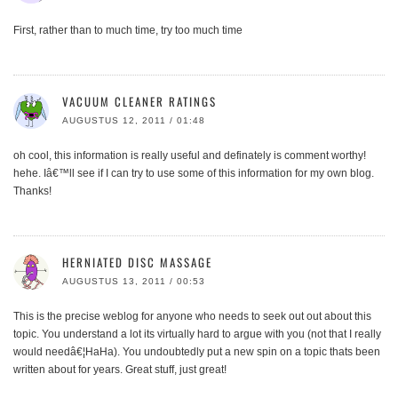
First, rather than to much time, try too much time
VACUUM CLEANER RATINGS
AUGUSTUS 12, 2011 / 01:48
oh cool, this information is really useful and definately is comment worthy!
hehe. Iâ€™ll see if I can try to use some of this information for my own blog.
Thanks!
HERNIATED DISC MASSAGE
AUGUSTUS 13, 2011 / 00:53
This is the precise weblog for anyone who needs to seek out out about this
topic. You understand a lot its virtually hard to argue with you (not that I really
would needâ€¦HaHa). You undoubtedly put a new spin on a topic thats been
written about for years. Great stuff, just great!