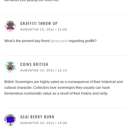
demands you getting the news out.
GRAFFITI THROW UP
AUGUSTUS 13, 2011 / 12:06
What’s the present day finest
spray paint
regarding graffiti?
COINS BRITISH
AUGUSTUS 13, 2011 / 12:13
British Sovereigns are highly valed as a consequence of their historical and
cultural character. Collectors love sovereigns they usually can have
tremendous numismatic value as a result of their history and rarity.
ACAI BERRY BURN
AUGUSTUS 13, 2011 / 13:06