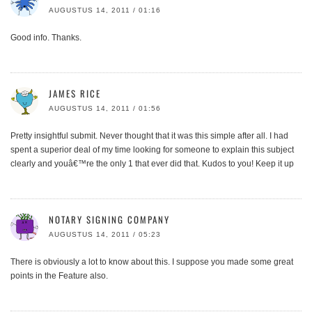
AUGUSTUS 14, 2011 / 01:16
Good info. Thanks.
JAMES RICE
AUGUSTUS 14, 2011 / 01:56
Pretty insightful submit. Never thought that it was this simple after all. I had
spent a superior deal of my time looking for someone to explain this subject
clearly and youâ€™re the only 1 that ever did that. Kudos to you! Keep it up
NOTARY SIGNING COMPANY
AUGUSTUS 14, 2011 / 05:23
There is obviously a lot to know about this. I suppose you made some great
points in the Feature also.