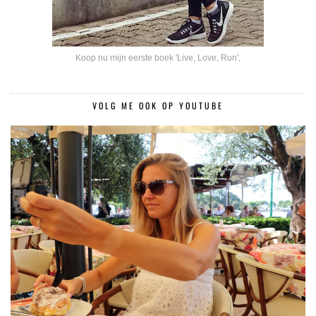
Koop nu mijn eerste boek 'Live, Love, Run'
.
VOLG ME OOK OP YOUTUBE