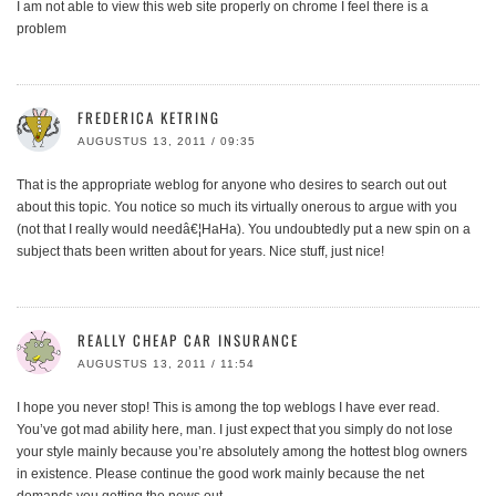
I am not able to view this web site properly on chrome I feel there is a
problem
FREDERICA KETRING
AUGUSTUS 13, 2011 / 09:35
That is the appropriate weblog for anyone who desires to search out out
about this topic. You notice so much its virtually onerous to argue with you
(not that I really would needâ€¦HaHa). You undoubtedly put a new spin on a
subject thats been written about for years. Nice stuff, just nice!
REALLY CHEAP CAR INSURANCE
AUGUSTUS 13, 2011 / 11:54
I hope you never stop! This is among the top weblogs I have ever read.
You’ve got mad ability here, man. I just expect that you simply do not lose
your style mainly because you’re absolutely among the hottest blog owners
in existence. Please continue the good work mainly because the net