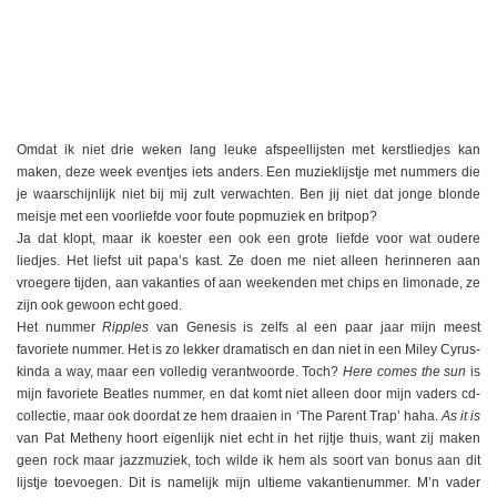
Omdat ik niet drie weken lang leuke afspeellijsten met kerstliedjes kan
maken, deze week eventjes iets anders. Een muzieklijstje met nummers die
je waarschijnlijk niet bij mij zult verwachten. Ben jij niet dat jonge blonde
meisje met een voorliefde voor foute popmuziek en britpop?
Ja dat klopt, maar ik koester een ook een grote liefde voor wat oudere
liedjes. Het liefst uit papa’s kast. Ze doen me niet alleen herinneren aan
vroegere tijden, aan vakanties of aan weekenden met chips en limonade, ze
zijn ook gewoon echt goed.
Het nummer
Ripples
van Genesis is zelfs al een paar jaar mijn meest
favoriete nummer. Het is zo lekker dramatisch en dan niet in een Miley Cyrus-
kinda a way, maar een volledig verantwoorde. Toch?
Here comes the sun
is
mijn favoriete Beatles nummer, en dat komt niet alleen door mijn vaders cd-
collectie, maar ook doordat ze hem draaien in ‘The Parent Trap’ haha.
As it is
van Pat Metheny hoort eigenlijk niet echt in het rijtje thuis, want zij maken
geen rock maar jazzmuziek, toch wilde ik hem als soort van bonus aan dit
lijstje toevoegen. Dit is namelijk mijn ultieme vakantienummer. M’n vader