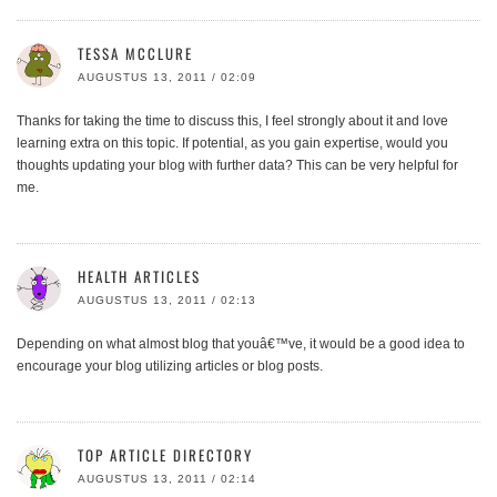
TESSA MCCLURE
AUGUSTUS 13, 2011 / 02:09
Thanks for taking the time to discuss this, I feel strongly about it and love
learning extra on this topic. If potential, as you gain expertise, would you
thoughts updating your blog with further data? This can be very helpful for
me.
HEALTH ARTICLES
AUGUSTUS 13, 2011 / 02:13
Depending on what almost blog that youâ€™ve, it would be a good idea to
encourage your blog utilizing articles or blog posts.
TOP ARTICLE DIRECTORY
AUGUSTUS 13, 2011 / 02:14