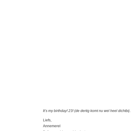
It’s my birthday! 23! (de dertig komt nu wel heel dichtbi
Liefs,
Annemerel