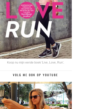
Koop nu mijn eerste boek 'Live, Love, Run'
.
VOLG ME OOK OP YOUTUBE