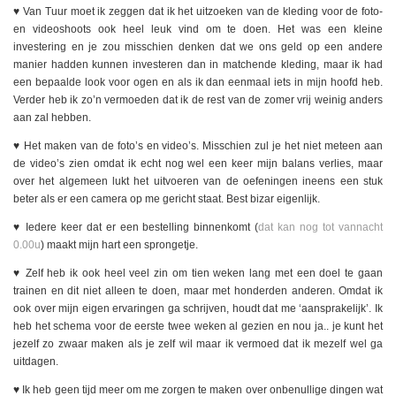
♥️ Van Tuur moet ik zeggen dat ik het uitzoeken van de kleding voor de foto-
en videoshoots ook heel leuk vind om te doen. Het was een kleine
investering en je zou misschien denken dat we ons geld op een andere
manier hadden kunnen investeren dan in matchende kleding, maar ik had
een bepaalde look voor ogen en als ik dan eenmaal iets in mijn hoofd heb.
Verder heb ik zo’n vermoeden dat ik de rest van de zomer vrij weinig anders
aan zal hebben.
♥️ Het maken van de foto’s en video’s. Misschien zul je het niet meteen aan
de video’s zien omdat ik echt nog wel een keer mijn balans verlies, maar
over het algemeen lukt het uitvoeren van de oefeningen ineens een stuk
beter als er een camera op me gericht staat. Best bizar eigenlijk.
♥️ Iedere keer dat er een bestelling binnenkomt (
dat kan nog tot vannacht
0.00u
) maakt mijn hart een sprongetje.
♥️ Zelf heb ik ook heel veel zin om tien weken lang met een doel te gaan
trainen en dit niet alleen te doen, maar met honderden anderen. Omdat ik
ook over mijn eigen ervaringen ga schrijven, houdt dat me ‘aansprakelijk’. Ik
heb het schema voor de eerste twee weken al gezien en nou ja.. je kunt het
jezelf zo zwaar maken als je zelf wil maar ik vermoed dat ik mezelf wel ga
uitdagen.
♥️ Ik heb geen tijd meer om me zorgen te maken over onbenullige dingen wat