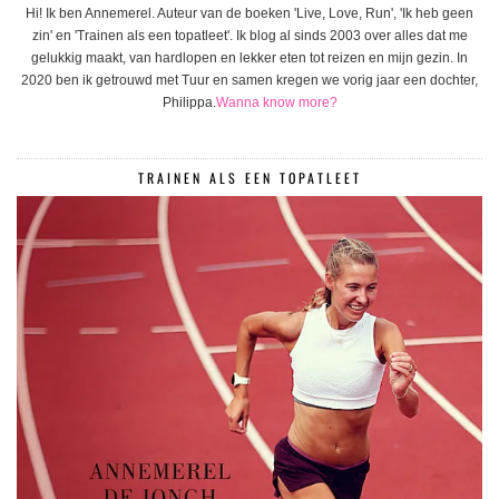
Hi! Ik ben Annemerel. Auteur van de boeken 'Live, Love, Run', 'Ik heb geen
zin' en 'Trainen als een topatleet'. Ik blog al sinds 2003 over alles dat me
gelukkig maakt, van hardlopen en lekker eten tot reizen en mijn gezin. In
2020 ben ik getrouwd met Tuur en samen kregen we vorig jaar een dochter,
Philippa.
Wanna know more?
TRAINEN ALS EEN TOPATLEET