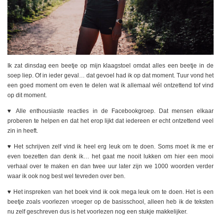
Ik zat dinsdag een beetje op mijn klaagstoel omdat alles een beetje in de
soep liep. Of in ieder geval… dat gevoel had ik op dat moment. Tuur vond het
een goed moment om even te delen wat ik allemaal wél ontzettend tof vind
op dit moment.
♥️ Alle enthousiaste reacties in de Facebookgroep. Dat mensen elkaar
proberen te helpen en dat het erop lijkt dat iedereen er echt ontzettend veel
zin in heeft.
♥️ Het schrijven zelf vind ik heel erg leuk om te doen. Soms moet ik me er
even toezetten dan denk ik… het gaat me nooit lukken om hier een mooi
verhaal over te maken en dan twee uur later zijn we 1000 woorden verder
waar ik ook nog best wel tevreden over ben.
♥️ Het inspreken van het boek vind ik ook mega leuk om te doen. Het is een
beetje zoals voorlezen vroeger op de basisschool, alleen heb ik de teksten
nu zelf geschreven dus is het voorlezen nog een stukje makkelijker.