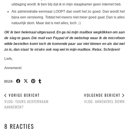
uitdaging wordt. Ik ben blij dat ik in mijn slaapkamer geen internet heb.
Als administratie eenmaal LOOPT dan voelt het zo goed. Dan wordt het
bijna een verslaving. Totdat het ineens niet meer goed gaat. Dan is alles
natuurlijk stom. Maar dat is met alles, toch ;-)
OK ik ben helemaal uitgeraasd. En ga nú mijn mailbox wegklikken om aan
de slag te gaan. Die mail van Paypal of de webshop waar ik de microfoon
wilde bestellen komt toch de komende paar uur niet binnen en als dat wel
zo is, dan staat ‘ie straks ook nog wel in mijn mailbox. Relax. Schrijven!
Liefs,
Annemerel
DELEN:
VORIGE BERICHT
VOLGENDE BERICHT
VLOG: TUURS ACHTERNAAM
VLOG: ANNEMEREL DOWN
AANNEMEN?
8 REACTIES