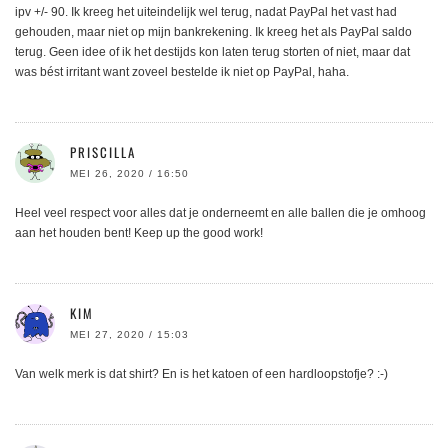
ipv +/- 90. Ik kreeg het uiteindelijk wel terug, nadat PayPal het vast had
gehouden, maar niet op mijn bankrekening. Ik kreeg het als PayPal saldo
terug. Geen idee of ik het destijds kon laten terug storten of niet, maar dat
was bést irritant want zoveel bestelde ik niet op PayPal, haha.
PRISCILLA
MEI 26, 2020 / 16:50
Heel veel respect voor alles dat je onderneemt en alle ballen die je omhoog
aan het houden bent! Keep up the good work!
KIM
MEI 27, 2020 / 15:03
Van welk merk is dat shirt? En is het katoen of een hardloopstofje? :-)