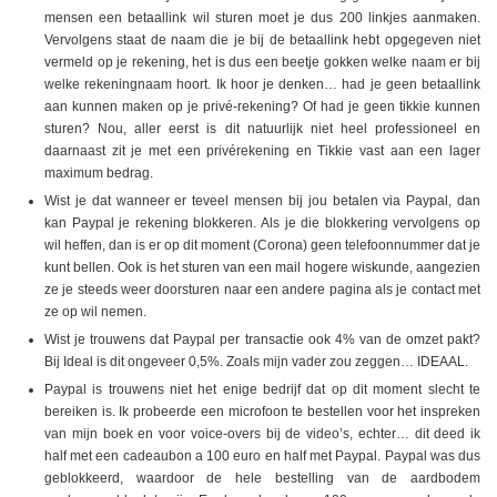
mensen een betaallink wil sturen moet je dus 200 linkjes aanmaken.
Vervolgens staat de naam die je bij de betaallink hebt opgegeven niet
vermeld op je rekening, het is dus een beetje gokken welke naam er bij
welke rekeningnaam hoort. Ik hoor je denken… had je geen betaallink
aan kunnen maken op je privé-rekening? Of had je geen tikkie kunnen
sturen? Nou, aller eerst is dit natuurlijk niet heel professioneel en
daarnaast zit je met een privérekening en Tikkie vast aan een lager
maximum bedrag.
Wist je dat wanneer er teveel mensen bij jou betalen via Paypal, dan
kan Paypal je rekening blokkeren. Als je die blokkering vervolgens op
wil heffen, dan is er op dit moment (Corona) geen telefoonnummer dat je
kunt bellen. Ook is het sturen van een mail hogere wiskunde, aangezien
ze je steeds weer doorsturen naar een andere pagina als je contact met
ze op wil nemen.
Wist je trouwens dat Paypal per transactie ook 4% van de omzet pakt?
Bij Ideal is dit ongeveer 0,5%. Zoals mijn vader zou zeggen… IDEAAL.
Paypal is trouwens niet het enige bedrijf dat op dit moment slecht te
bereiken is. Ik probeerde een microfoon te bestellen voor het inspreken
van mijn boek en voor voice-overs bij de video’s, echter… dit deed ik
half met een cadeaubon a 100 euro en half met Paypal. Paypal was dus
geblokkeerd, waardoor de hele bestelling van de aardbodem