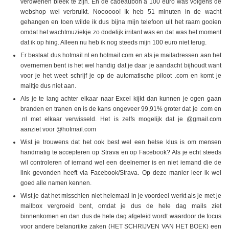
verdwenen bleek te zijn. En de cadeaubon a 100 euro was volgens de
webshop wel verbruikt. Noooooo! Ik heb 51 minuten in de wacht
gehangen en toen wilde ik dus bijna mijn telefoon uit het raam gooien
omdat het wachtmuziekje zo dodelijk irritant was en dat was het moment
dat ik op hing. Alleen nu heb ik nog steeds mijn 100 euro niet terug.
Er bestaat dus hotmail.nl en hotmail.com en als je mailadressen aan het
overnemen bent is het wel handig dat je daar je aandacht bijhoudt want
voor je het weet schrijf je op de automatische piloot .com en komt je
mailtje dus niet aan.
Als je te lang achter elkaar naar Excel kijkt dan kunnen je ogen gaan
branden en tranen en is de kans ongeveer 99,91% groter dat je .com en
.nl met elkaar verwisseld. Het is zelfs mogelijk dat je @gmail.com
aanziet voor @hotmail.com
Wist je trouwens dat het ook best wel een helse klus is om mensen
handmatig te accepteren op Strava en op Facebook? Als je echt steeds
wil controleren of iemand wel een deelnemer is en niet iemand die de
link gevonden heeft via Facebook/Strava. Op deze manier leer ik wel
goed alle namen kennen.
Wist je dat het misschien niet helemaal in je voordeel werkt als je met je
mailbox vergroeid bent, omdat je dus de hele dag mails ziet
binnenkomen en dan dus de hele dag afgeleid wordt waardoor de focus
voor andere belangrijke zaken (HET SCHRIJVEN VAN HET BOEK) een