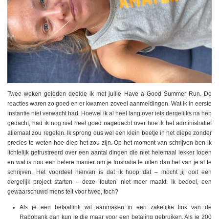
Twee weken geleden deelde ik met jullie Have a Good Summer Run. De
reacties waren zo goed en er kwamen zoveel aanmeldingen. Wat ik in eerste
instantie niet verwacht had. Hoewel ik al heel lang over iets dergelijks na heb
gedacht, had ik nog niet heel goed nagedacht over hoe ik het administratief
allemaal zou regelen. Ik sprong dus wel een klein beetje in het diepe zonder
precies te weten hoe diep het zou zijn. Op het moment van schrijven ben ik
lichtelijk gefrustreerd over een aantal dingen die niet helemaal lekker lopen
en wat is nou een betere manier om je frustratie te uiten dan het van je af te
schrijven. Het voordeel hiervan is dat ik hoop dat – mocht jij ooit een
dergelijk project starten – deze ‘fouten’ niet meer maakt. Ik bedoel, een
gewaarschuwd mens telt voor twee, toch?
Als je een betaallink wil aanmaken in een zakelijke link van de
Rabobank dan kun je die maar voor een betaling gebruiken. Als je 200