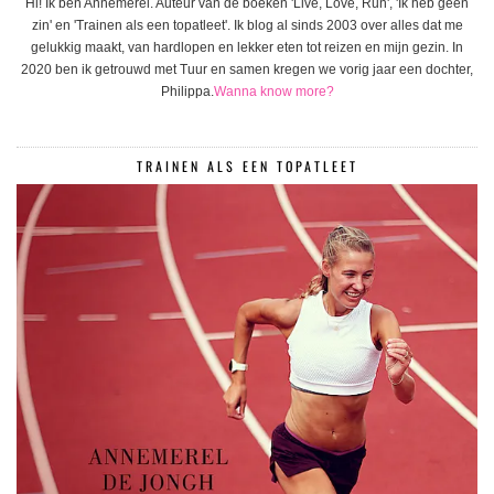
Hi! Ik ben Annemerel. Auteur van de boeken 'Live, Love, Run', 'Ik heb geen
zin' en 'Trainen als een topatleet'. Ik blog al sinds 2003 over alles dat me
gelukkig maakt, van hardlopen en lekker eten tot reizen en mijn gezin. In
2020 ben ik getrouwd met Tuur en samen kregen we vorig jaar een dochter,
Philippa.
Wanna know more?
TRAINEN ALS EEN TOPATLEET