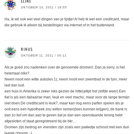
ELINE
OKTOBER 10, 2011 / 19:55
Ha, ik wil ook wel veel dingen van je lijstje! Al heb ik wel een creditcard, maar
die gebruik ik alleen bij bestellingen via internet of in het buitenland.
RINUS
OKTOBER 11, 2011 / 00:12
Als je goed zou nadenken over de genoemde dromen!..Dan ja sorry, is het
helemaal niks?.
Neem nooit een witte auto(les 1), neem nooit een zwembad in de tuin, meer
last dan lust.
een huis in Amerika is zeker niks gezien de hitte(altijd het zelfde weer).Een
fiat is als een italiaanse man, leuk en veel macho, maar voor de lange termijn
niet doen.De creditscard is leuk?, maar kan nog eens parten spelen als je
ooit eens een hypotheek zou willen nemen(lees kunnen krijgen), de bank is
dan zo lief om dan aan te geven dat je dan een openstaande lening hebt
afgesloten of staat geregistreerd bij de bkr…
Dromen zijn bedrog en vrienden zijn zoals een pakketje schroot met een dun
laagje chroom ;-).