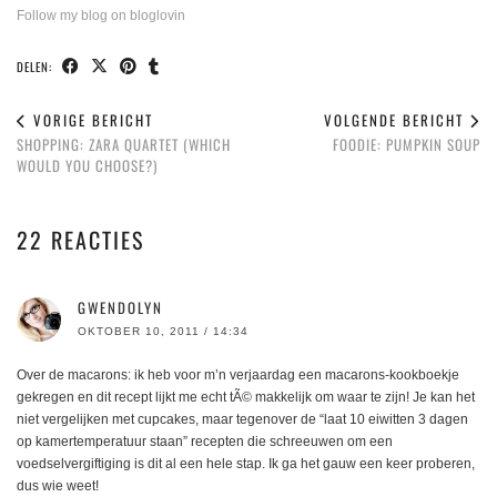
Follow my blog on bloglovin
DELEN:
VORIGE BERICHT
VOLGENDE BERICHT
SHOPPING: ZARA QUARTET (WHICH
FOODIE: PUMPKIN SOUP
WOULD YOU CHOOSE?)
22 REACTIES
GWENDOLYN
OKTOBER 10, 2011 / 14:34
Over de macarons: ik heb voor m’n verjaardag een macarons-kookboekje
gekregen en dit recept lijkt me echt tÃ© makkelijk om waar te zijn! Je kan het
niet vergelijken met cupcakes, maar tegenover de “laat 10 eiwitten 3 dagen
op kamertemperatuur staan” recepten die schreeuwen om een
voedselvergiftiging is dit al een hele stap. Ik ga het gauw een keer proberen,
dus wie weet!