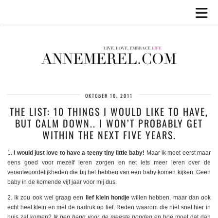
OKTOBER 10, 2011
THE LIST: 10 THINGS I WOULD LIKE TO HAVE,
BUT CALM DOWN.. I WON’T PROBABLY GET
WITHIN THE NEXT FIVE YEARS.
1.
I would just love to have a teeny tiny little baby!
Maar ik moet eerst maar
eens goed voor mezelf leren zorgen en net iets meer leren over de
verantwoordelijkheden die bij het hebben van een baby komen kijken. Geen
baby in de komende vijf jaar voor mij dus.
2. Ik zou ook wel graag een
lief klein hondje
willen hebben, maar dan ook
echt heel klein en met de nadruk op lief. Reden waarom die niet snel hier in
huis zal komen?
Ik ben bang voor de meeste honden
en hoe moet dat dan