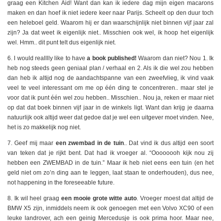
graag een Kitchen Aid! Want dan kan ik iedere dag mijn eigen macarons
maken en dan hoef ik niet iedere keer naar Parijs. Scheelt op den duur toch
een heleboel geld. Waarom hij er dan waarschijnlijk niet binnen vijf jaar zal
zijn? Ja dat weet ik eigenlijk niet.. Misschien ook wel, ik hoop het eigenlijk
wel. Hmm.. dit punt telt dus eigenlijk niet.
6. I would realllly like to have
a book published!
Waarom dan niet? Nou 1. Ik
heb nog steeds geen geniaal plan / verhaal en 2. Als ik die wel zou hebben
dan heb ik altijd nog de aandachtspanne van een zweefvlieg, ik vind vaak
veel te veel interessant om me op één ding te concentreren.. maar stel je
voor dat ik punt één wel zou hebben.. Misschien.. Nou ja, reken er maar niet
op dat dat boek binnen vijf jaar in de winkels ligt. Want dan krijg je daarna
natuurlijk ook altijd weer dat gedoe dat je wel een uitgever moet vinden. Nee,
het is zo makkelijk nog niet.
7. Geef mij maar
een zwembad in de tuin
.. Dat vind ik dus altijd een soort
van teken dat je rijkt bent. Dat had ik vroeger al. “Oooooooh kijk nou zij
hebben een ZWEMBAD in de tuin.” Maar ik heb niet eens een tuin (en het
geld niet om zo’n ding aan te leggen, laat staan te onderhouden), dus nee,
not happening in the foreseeable future.
8. Ik wil heel graag
een mooie grote witte auto
. Vroeger moest dat altijd de
BMW X5 zijn, inmiddels neem ik ook genoegen met een Volvo XC90 of een
leuke landrover, ach een geinig Mercedusje is ook prima hoor. Maar nee,