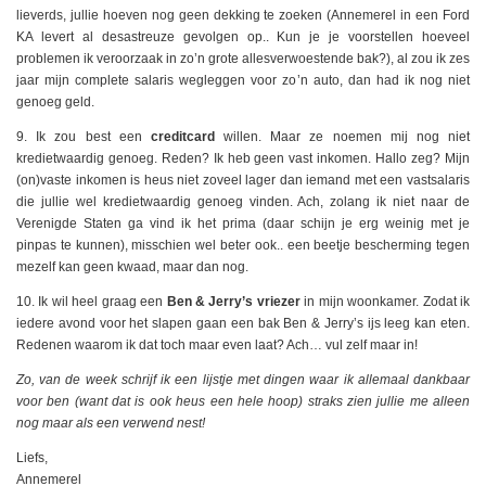
lieverds, jullie hoeven nog geen dekking te zoeken (Annemerel in een Ford
KA levert al desastreuze gevolgen op.. Kun je je voorstellen hoeveel
problemen ik veroorzaak in zo’n grote allesverwoestende bak?), al zou ik zes
jaar mijn complete salaris wegleggen voor zo’n auto, dan had ik nog niet
genoeg geld.
9. Ik zou best een
creditcard
willen. Maar ze noemen mij nog niet
kredietwaardig genoeg. Reden? Ik heb geen vast inkomen. Hallo zeg? Mijn
(on)vaste inkomen is heus niet zoveel lager dan iemand met een vastsalaris
die jullie wel kredietwaardig genoeg vinden. Ach, zolang ik niet naar de
Verenigde Staten ga vind ik het prima (daar schijn je erg weinig met je
pinpas te kunnen), misschien wel beter ook.. een beetje bescherming tegen
mezelf kan geen kwaad, maar dan nog.
10. Ik wil heel graag een
Ben & Jerry’s vriezer
in mijn woonkamer. Zodat ik
iedere avond voor het slapen gaan een bak Ben & Jerry’s ijs leeg kan eten.
Redenen waarom ik dat toch maar even laat? Ach… vul zelf maar in!
Zo, van de week schrijf ik een lijstje met dingen waar ik allemaal dankbaar
voor ben (want dat is ook heus een hele hoop) straks zien jullie me alleen
nog maar als een verwend nest!
Liefs,
Annemerel