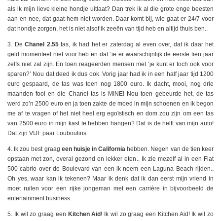
als ik mijn lieve kleine hondje uitlaat? Dan trek ik al die grote enge beesten
aan en nee, dat gaat hem niet worden. Daar komt bij, wie gaat er 24/7 voor
dat hondje zorgen, het is niet alsof ik zeeën van tijd heb en altijd thuis ben..
3. De
Chanel 2.55
tas, ik had het er zaterdag al even over, dat ik daar het
geld momenteel niet voor heb en dat ‘ie er waarschijnlijk de eerste tien jaar
zelfs niet zal zijn. En toen reageerden mensen met ‘je kunt er toch ook voor
sparen?’ Nou dat deed ik dus ook. Vorig jaar had ik in een half jaar tijd 1200
euro gespaard, de tas was toen nog 1800 euro. Ik dacht, mooi, nog drie
maanden fooi en die Chanel tas is MINE! Nou toen gebeurde het, de tas
werd zo’n 2500 euro en ja toen zakte de moed in mijn schoenen en ik begon
me af te vragen of het niet heel erg egoïstisch en dom zou zijn om een tas
van 2500 euro in mijn kast te hebben hangen? Dat is de helft van mijn auto!
Dat zijn VIJF paar Louboutins.
4. Ik zou best graag
een huisje in California
hebben. Negen van de tien keer
opstaan met zon, overal gezond en lekker eten.. Ik zie mezelf al in een Fiat
500 cabrio over de Boulevard van een ik noem een Laguna Beach rijden..
Oh yes, waar kan ik tekenen? Maar ik denk dat ik dan eerst mijn vriend in
moet ruilen voor een rijke jongeman met een carrière in bijvoorbeeld de
entertainment business.
5. Ik wil zo graag een
Kitchen Aid
! Ik wil zo graag een Kitchen Aid! Ik wil zo