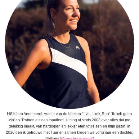
Hi! Ik ben Annemerel. Auteur van de boeken 'Live, Love, Run', 'Ik heb geen
zin' en 'Trainen als een topatleet'. Ik blog al sinds 2003 over alles dat me
gelukkig maakt, van hardlopen en lekker eten tot reizen en mijn gezin. In
2020 ben ik getrouwd met Tuur en samen kregen we vorig jaar een dochter,
Philippa.
Wanna know more?