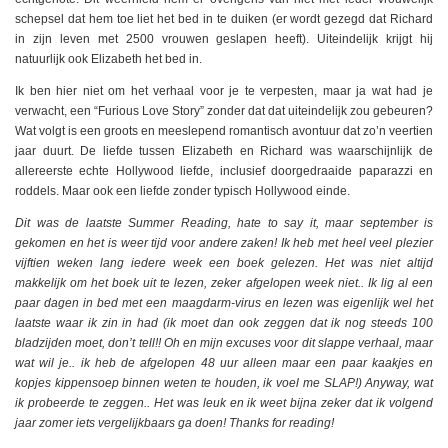
schepsel dat hem toe liet het bed in te duiken (er wordt gezegd dat Richard
in zijn leven met 2500 vrouwen geslapen heeft). Uiteindelijk krijgt hij
natuurlijk ook Elizabeth het bed in.
Ik ben hier niet om het verhaal voor je te verpesten, maar ja wat had je
verwacht, een “Furious Love Story” zonder dat dat uiteindelijk zou gebeuren?
Wat volgt is een groots en meeslepend romantisch avontuur dat zo’n veertien
jaar duurt. De liefde tussen Elizabeth en Richard was waarschijnlijk de
allereerste echte Hollywood liefde, inclusief doorgedraaide paparazzi en
roddels. Maar ook een liefde zonder typisch Hollywood einde.
Dit was de laatste Summer Reading, hate to say it, maar september is
gekomen en het is weer tijd voor andere zaken! Ik heb met heel veel plezier
vijftien weken lang iedere week een boek gelezen. Het was niet altijd
makkelijk om het boek uit te lezen, zeker afgelopen week niet.. Ik lig al een
paar dagen in bed met een maagdarm-virus en lezen was eigenlijk wel het
laatste waar ik zin in had (ik moet dan ook zeggen dat ik nog steeds 100
bladzijden moet, don’t tell!! Oh en mijn excuses voor dit slappe verhaal, maar
wat wil je.. ik heb de afgelopen 48 uur alleen maar een paar kaakjes en
kopjes kippensoep binnen weten te houden, ik voel me SLAP!) Anyway, wat
ik probeerde te zeggen.. Het was leuk en ik weet bijna zeker dat ik volgend
jaar zomer iets vergelijkbaars ga doen! Thanks for reading!