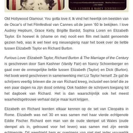
Old Hollywood Glamour. You gotta love it. Ik vind het heerlijk om beelden van
de Oscar’s of het Filmfestival van Cannes uit de jaren ’60 te bekijken. I love
Audrey Hepburn, Grace Kelly, Brigitte Bardot, Sophia Loren en Elizabeth
Taylor. En hoewel ik (shame on me) nooit een film met laatst genoemde
gezien heb, was ik wel heel erg nieuwsgierig naar het boek over de liefde
tussen Elizabeth Taylor en Richard Burton.
Furious Love: Elizabeth Taylor, Richard Burton & The Marriage of the Century
is geschreven door Sam Kashner (Vanity Fair) en Nancy Schoenberger en
gaat over de onmogelijke liefde tussen Elizabeth (Taylor) en Dick (Burton).
Het boek werd geschreven in samenwerking met Liz Taylor herself. Ze gaf de
schrijvers veertig brieven die ze van Richard kreeg, inclusief een brief die ze
een paar dagen na zijn dood ontving. Ook hadden de schrijvers toegang tot
het dagboek van Richard. Het is dan waarschijnlijk ook het meest
waarheidsgetrouwe verhaal dat je maar kunt krijgen.
Elizabeth en Richard leerden elkaar kennen op de set van Cleopatra in
Rome. Elizabeth was net 30 en was samen met haar vierde echtgenote
Eddie Fischer. Richard een man van de oude stempel uit Wales (oude
stempel als in, getrouwd voor het leven) was samen met zijn eerste
echtgenote. Dit weerhield hem er overigens van niet met ieder vrouwelijk