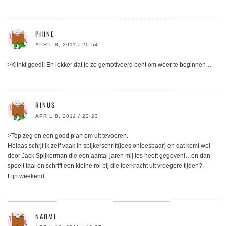
PHINE
APRIL 8, 2011 / 20:54
>Klinkt goed!! En lekker dat je zo gemotiveerd bent om weer te beginnen…
RINUS
APRIL 8, 2011 / 22:23
>Top zeg en een goed plan om uit tevoeren.
Helaas schrjf ik zelf vaak in spijkerschrift(lees onleesbaar) en dat komt wel
door Jack Spijkerman die een aantal jaren mij les heeft gegeven!…en dan
speelt taal en schrift een kleine rol bij die leerkracht uit vroegere tijden?.
Fijn weekend.
NAOMI