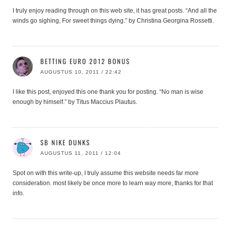
I truly enjoy reading through on this web site, it has great posts. “And all the
winds go sighing, For sweet things dying.” by Christina Georgina Rossetti.
BETTING EURO 2012 BONUS
AUGUSTUS 10, 2011 / 22:42
I like this post, enjoyed this one thank you for posting. “No man is wise
enough by himself.” by Titus Maccius Plautus.
SB NIKE DUNKS
AUGUSTUS 11, 2011 / 12:04
Spot on with this write-up, I truly assume this website needs far more
consideration. most likely be once more to learn way more, thanks for that
info.