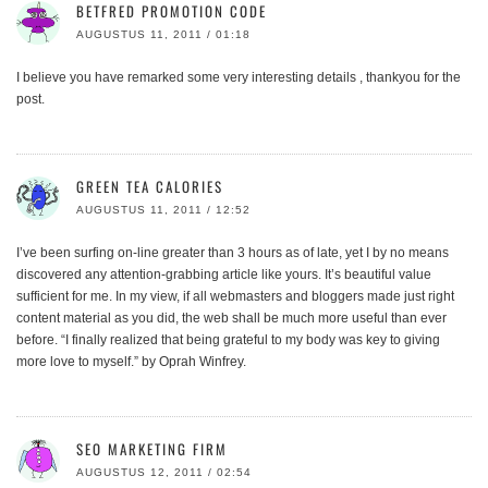
BETFRED PROMOTION CODE
AUGUSTUS 11, 2011 / 01:18
I believe you have remarked some very interesting details , thankyou for the
post.
GREEN TEA CALORIES
AUGUSTUS 11, 2011 / 12:52
I’ve been surfing on-line greater than 3 hours as of late, yet I by no means
discovered any attention-grabbing article like yours. It’s beautiful value
sufficient for me. In my view, if all webmasters and bloggers made just right
content material as you did, the web shall be much more useful than ever
before. “I finally realized that being grateful to my body was key to giving
more love to myself.” by Oprah Winfrey.
SEO MARKETING FIRM
AUGUSTUS 12, 2011 / 02:54