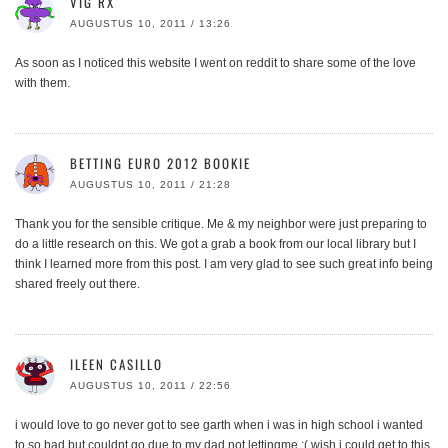
VIG RX
AUGUSTUS 10, 2011 / 13:26
As soon as I noticed this website I went on reddit to share some of the love
with them.
BETTING EURO 2012 BOOKIE
AUGUSTUS 10, 2011 / 21:28
Thank you for the sensible critique. Me & my neighbor were just preparing to
do a little research on this. We got a grab a book from our local library but I
think I learned more from this post. I am very glad to see such great info being
shared freely out there.
ILEEN CASILLO
AUGUSTUS 10, 2011 / 22:56
i would love to go never got to see garth when i was in high school i wanted
to so bad but couldnt go due to my dad not lettingme :( wish i could get to this