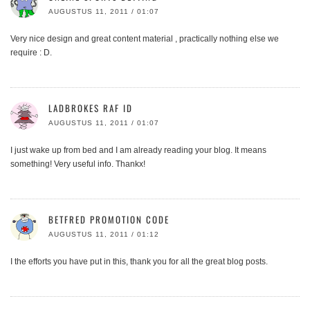
AUGUSTUS 11, 2011 / 01:07
Very nice design and great content material , practically nothing else we
require : D.
LADBROKES RAF ID
AUGUSTUS 11, 2011 / 01:07
I just wake up from bed and I am already reading your blog. It means
something! Very useful info. Thankx!
BETFRED PROMOTION CODE
AUGUSTUS 11, 2011 / 01:12
I the efforts you have put in this, thank you for all the great blog posts.