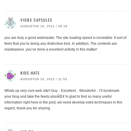
VIGRX CAPSULES
AUGUSTUS 10, 2011 / 06:18
you are truly a good webmaster. The site loading speed is incredible. It sort of
feels that you’re doing any distinctive trick. In addition, The contents are
masterpiece. you’ve done a excellent activity in this matter!
KIDS HATS
AUGUSTUS 10, 2011 / 11:53
Whats up very cool web site!! Guy .. Excellent .. Wonderful .. I’ll bookmark
your blog and take the feeds alsoåŒ¢’m glad to find so many useful
information right here in the post, we need develop extra techniques in this
regard, thank you for sharing.