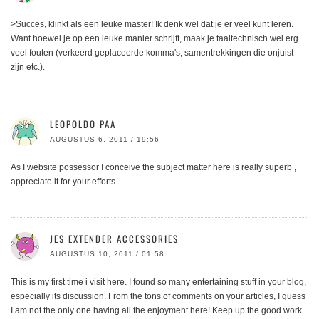
>Succes, klinkt als een leuke master! Ik denk wel dat je er veel kunt leren.
Want hoewel je op een leuke manier schrijft, maak je taaltechnisch wel erg
veel fouten (verkeerd geplaceerde komma's, samentrekkingen die onjuist
zijn etc.).
LEOPOLDO PAA
AUGUSTUS 6, 2011 / 19:56
As I website possessor I conceive the subject matter here is really superb ,
appreciate it for your efforts.
JES EXTENDER ACCESSORIES
AUGUSTUS 10, 2011 / 01:58
This is my first time i visit here. I found so many entertaining stuff in your blog,
especially its discussion. From the tons of comments on your articles, I guess
I am not the only one having all the enjoyment here! Keep up the good work.