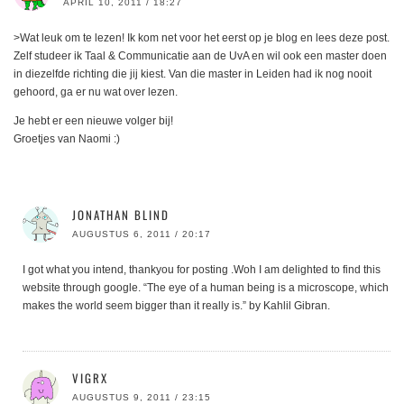
APRIL 10, 2011 / 18:27
>Wat leuk om te lezen! Ik kom net voor het eerst op je blog en lees deze post.
Zelf studeer ik Taal & Communicatie aan de UvA en wil ook een master doen
in diezelfde richting die jij kiest. Van die master in Leiden had ik nog nooit
gehoord, ga er nu wat over lezen.
Je hebt er een nieuwe volger bij!
Groetjes van Naomi :)
JONATHAN BLIND
AUGUSTUS 6, 2011 / 20:17
I got what you intend, thankyou for posting .Woh I am delighted to find this
website through google. “The eye of a human being is a microscope, which
makes the world seem bigger than it really is.” by Kahlil Gibran.
VIGRX
AUGUSTUS 9, 2011 / 23:15