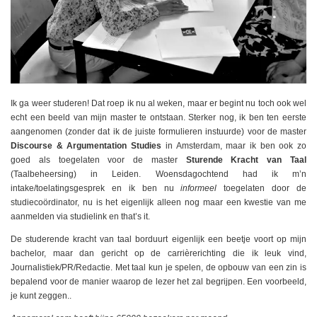
Ik ga weer studeren! Dat roep ik nu al weken, maar er begint nu toch ook wel
echt een beeld van mijn master te ontstaan. Sterker nog, ik ben ten eerste
aangenomen (zonder dat ik de juiste formulieren instuurde) voor de master
Discourse & Argumentation Studies
in Amsterdam, maar ik ben ook zo
goed als toegelaten voor de master
Sturende Kracht van Taal
(Taalbeheersing) in Leiden. Woensdagochtend had ik m’n
intake/toelatingsgesprek en ik ben nu
informeel
toegelaten door de
studiecoördinator, nu is het eigenlijk alleen nog maar een kwestie van me
aanmelden via studielink en that’s it.
De studerende kracht van taal borduurt eigenlijk een beetje voort op mijn
bachelor, maar dan gericht op de carrièrerichting die ik leuk vind,
Journalistiek/PR/Redactie. Met taal kun je spelen, de opbouw van een zin is
bepalend voor de manier waarop de lezer het zal begrijpen. Een voorbeeld,
je kunt zeggen..