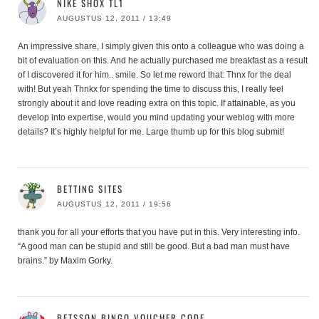
NIKE SHOX TL1
AUGUSTUS 12, 2011 / 13:49
An impressive share, I simply given this onto a colleague who was doing a
bit of evaluation on this. And he actually purchased me breakfast as a result
of I discovered it for him.. smile. So let me reword that: Thnx for the deal
with! But yeah Thnkx for spending the time to discuss this, I really feel
strongly about it and love reading extra on this topic. If attainable, as you
develop into expertise, would you mind updating your weblog with more
details? It’s highly helpful for me. Large thumb up for this blog submit!
BETTING SITES
AUGUSTUS 12, 2011 / 19:56
thank you for all your efforts that you have put in this. Very interesting info.
“A good man can be stupid and still be good. But a bad man must have
brains.” by Maxim Gorky.
BETSSON BINGO VOUCHER CODE