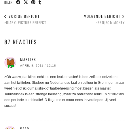
DELEN:
VORIGE BERICHT
VOLGENDE BERICHT
>DIARY: PICTURE PERFECT
>PROJECT: MONEY
87 REACTIES
MARLIES
APRIL 8, 2011 / 12:18
>Oh wauw, dat klinkt echt als een leuke master! Ik ben zelf ook ontzettend
aan het twijfelen. Studeer nu Nederlandse taal en cultuur in Groningen, maar
weet niet of ik journalistiek of taalbeheersing moet kiezen als master.
Journalistiek is een strenge toelating, maar zo ontzettend leuk! En dit klikt als
een perfecte combinatie! :D Ik ga me er maar eens in verdiepen! Jij veel
succes!
DEED