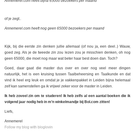
Annemerel.com heeft bijna 65000 bezoekers per maand
of je zegt..
Annemerel.com heeft nog geen 65000 bezoekers per maand
Kijk, bij die eerste zin denken jullie allemaal (of nou ja, een deel..) Wauw,
goed zeg. Als je de tweede zin zou lezen zou je misschien denken, oh nog
geen 65000, die moet nog maar wat beter haar best doen dan. Toch?
Goed, daar gaat die master dus over en over nog veel meer dingen
natuurlijk, het is een kruising tussen Taalbeheersing en Taalkunde en dat
vind ik heel erg leuk en omdat je je vakkenpakket in Leiden bijna helemaal
zelf kan samenstellen ga ik vrijwel zeker voor de master in Leiden.
Ik heb zoveel zin om te studeren! Ik heb zelfs al een aantal boeken die ik
volgend jaar nodig heb in m’n winkelmandje bij Bol.com zitten!
Liefs,
Annemerel
Follow my blog with bloglovin