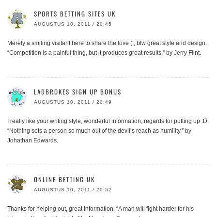
SPORTS BETTING SITES UK
AUGUSTUS 10, 2011 / 20:45
Merely a smiling visitant here to share the love (:, btw great style and design.
“Competition is a painful thing, but it produces great results.” by Jerry Flint.
LADBROKES SIGN UP BONUS
AUGUSTUS 10, 2011 / 20:49
I really like your writing style, wonderful information, regards for putting up :D.
“Nothing sets a person so much out of the devil’s reach as humility.” by
Johathan Edwards.
ONLINE BETTING UK
AUGUSTUS 10, 2011 / 20:52
Thanks for helping out, great information. “A man will fight harder for his