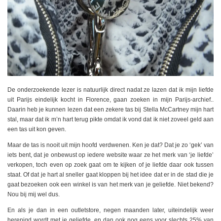
De onderzoekende lezer is natuurlijk direct nadat ze lazen dat ik mijn liefde
uit Parijs eindelijk kocht in Florence, gaan zoeken in mijn Parijs-archief..
Daarin heb je kunnen lezen dat een zekere tas bij Stella McCartney mijn hart
stal, maar dat ik m’n hart terug pikte omdat ik vond dat ik niet zoveel geld aan
een tas uit kon geven.
Maar de tas is nooit uit mijn hoofd verdwenen. Ken je dat? Dat je zo ‘gek’ van
iets bent, dat je onbewust op iedere website waar ze het merk van ‘je liefde’
verkopen, toch even op zoek gaat om te kijken of je liefde daar ook tussen
staat. Of dat je hart al sneller gaat kloppen bij het idee dat er in de stad die je
gaat bezoeken ook een winkel is van het merk van je geliefde. Niet bekend?
Nou bij mij wel dus.
En als je dan in een outletstore, negen maanden later, uiteindelijk weer
herenigd wordt met je geliefde, en dan ook nog eens voor slechts 25% van