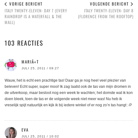
VORIGE BERICHT
VOLGENDE BERICHT
ITALY TWENTY-ELEVEN: DAY 7 (EVERY
ITALY TWENTY-ELEVEN: DAY 8
RAINDROP IS A WATERFALL & THE
(FLORENCE FROM THE ROOFTOP)
MALL)
103 REACTIES
MARIÃ«T
JULI 25, 2011 / 09:27
Wauw, het is echt een prachtige tas! Daar ga je nog heel veel plezier van
beleven! Echt super, super mooi! Ik zag laatst ook de tas van mijn dromen in
de uitverkoop, maar besloot nog een week te wachten; het domste wat ik kon
doen bleek, toen de tas er de volgende week niet meer was! Nu heb ik
vreselijk spijt natuurlijk en kijk ik bij iedere winkel of er nog zo’n tas hangt :-P
EVA
JULI 25, 2011 / 10:02