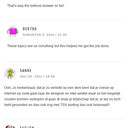
That’s way the betesst answer so far!
BERTHA
AUGUSTUS 3, 2011 / 21:30
These topics are so conufisng but this helped me get the job done.
SANNE
JULI 25, 2011 / 18:56
Ooh, zo herkenbaar, dat je zo verliefd op een item bent dat je overal op
internet op zoek gaat naar de designer en elke winkel waar ze het mogelijk
zouden kunnen verkopen af gaat. Ik snap je blijdschap dat je, je tas nu toch
hebt gevonden en dan ook nog met 75% korting dan ook helemaal!!
EVELIEN