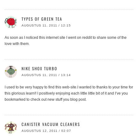
TYPES OF GREEN TEA
AUGUSTUS 11, 2011 / 12:15
As soon as I noticed this internet site I went on reddit to share some of the
love with them.
NIKE SHOX TURBO
AUGUSTUS 11, 2011 / 13:14
I used to be very happy to find this web-site.I wanted to thanks to your time for
this glorious learn!! I positively enjoying each little little bit of it and I’ve you
bookmarked to check out new stuff you blog post.
CANISTER VACUUM CLEANERS
AUGUSTUS 12, 2011 / 02:07