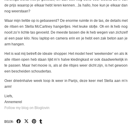
de prijs waarop je elkaar hebt leren kennen.. Ja hallo, hoe kun je elkaar dan
nog weerstaan?
Waar mijn liefde op is gebaseerd? De enorme ruimte in de tas, de details met
de ritsen en Stella McCartney hangertjes. Het leuke stofje. Oh en ik heb nog
nooit zo’n lichte tas gevoeld. De meeste tassen die ik heb wegen van zichzelf
al een paar kilo. Nou laptop en camera erin en je hebt een zak beton aan je
arm hangen.
Het is wat mij betreft de ideale shopper. Het model heet ‘weekender’ en als ik
alle ritsen open heb staan lijkt m’n halve kledingkast er ook daadwerkelijk in
te passen. Maar het mooie is, als al die ritsjes weer dicht zijn, is het gewoon
een bescheiden schoudertas.
Over drieënhalve week loop ik weer in Parijs, deze keer met Stella aan m’n
arm!
Liefs,
Annemerel
Follow my blog on Bloglovin
DELEN: