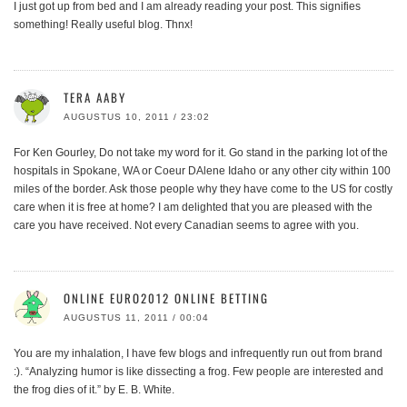
I just got up from bed and I am already reading your post. This signifies
something! Really useful blog. Thnx!
TERA AABY
AUGUSTUS 10, 2011 / 23:02
For Ken Gourley, Do not take my word for it. Go stand in the parking lot of the
hospitals in Spokane, WA or Coeur DAlene Idaho or any other city within 100
miles of the border. Ask those people why they have come to the US for costly
care when it is free at home? I am delighted that you are pleased with the
care you have received. Not every Canadian seems to agree with you.
ONLINE EURO2012 ONLINE BETTING
AUGUSTUS 11, 2011 / 00:04
You are my inhalation, I have few blogs and infrequently run out from brand
:). “Analyzing humor is like dissecting a frog. Few people are interested and
the frog dies of it.” by E. B. White.