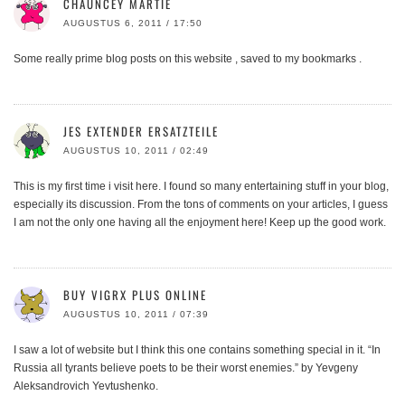
CHAUNCEY MARTIE
AUGUSTUS 6, 2011 / 17:50
Some really prime blog posts on this website , saved to my bookmarks .
JES EXTENDER ERSATZTEILE
AUGUSTUS 10, 2011 / 02:49
This is my first time i visit here. I found so many entertaining stuff in your blog,
especially its discussion. From the tons of comments on your articles, I guess
I am not the only one having all the enjoyment here! Keep up the good work.
BUY VIGRX PLUS ONLINE
AUGUSTUS 10, 2011 / 07:39
I saw a lot of website but I think this one contains something special in it. “In
Russia all tyrants believe poets to be their worst enemies.” by Yevgeny
Aleksandrovich Yevtushenko.