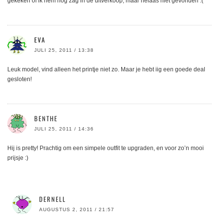
gekeken of ik hem nog zag in de uitverkoop, maar helaas niet gevonden :(
EVA
JULI 25, 2011 / 13:38
Leuk model, vind alleen het printje niet zo. Maar je hebt iig een goede deal
gesloten!
BENTHE
JULI 25, 2011 / 14:36
Hij is pretty! Prachtig om een simpele outfit te upgraden, en voor zo’n mooi
prijsje :)
DERNELL
AUGUSTUS 2, 2011 / 21:57