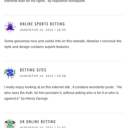
interests than for his rights.” by Napoleon Bonaparte.
ONLINE SPORTS BETTING
AUGUSTUS 10, 2011 / 20:55
Some genuinely nice and useful info on this website, likewise I conceive the
style and design contains superb features.
BETTING SITES
AUGUSTUS 10, 2011 / 20:58
I really enjoy looking at on this internet site , it contains wonderful posts . “He
who sees the truth, let him proclaim it, without asking who is for it or who is
against it.” by Henry George.
UK ONLINE BETTING
AUGUSTUS 10, 2011 / 21:02