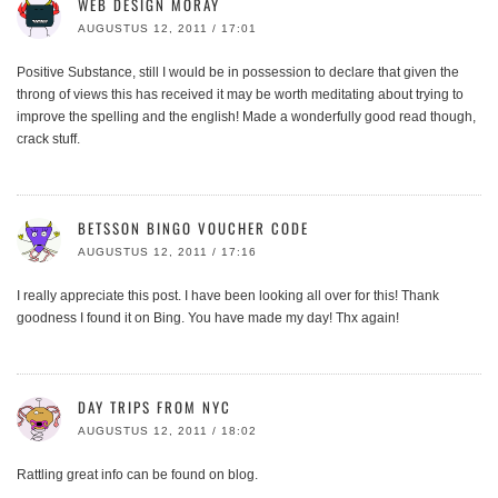
WEB DESIGN MORAY
AUGUSTUS 12, 2011 / 17:01
Positive Substance, still I would be in possession to declare that given the
throng of views this has received it may be worth meditating about trying to
improve the spelling and the english! Made a wonderfully good read though,
crack stuff.
BETSSON BINGO VOUCHER CODE
AUGUSTUS 12, 2011 / 17:16
I really appreciate this post. I have been looking all over for this! Thank
goodness I found it on Bing. You have made my day! Thx again!
DAY TRIPS FROM NYC
AUGUSTUS 12, 2011 / 18:02
Rattling great info can be found on blog.