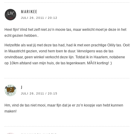
MARIKEE
JULI 26, 2011 / 20:12
Heel fijn! Vind het zelf niet zo’n mooie tas, maar weliicht moet je deze in het
echt gezien hebben..
Hetzelfde als wat jij met deze tas had, had ik met een prachtige Oilily tas. Ooit
in Maastricht gezien, vond hem toen te duur. Vervolgens was de tas
onvindbaar, geen winkel verkocht deze lijn. Totdat ik in Haarlem, notabene
op 10km afstand van mijn huis, de tas tegenkwam. MÃ©t korting! :)
J
JULI 26, 2011 / 20:15
Hm, vind de tas niet mooi, maar fijn dat je er zo’n koopje van hebt kunnen
maken!