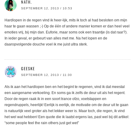
NATH.
SEPTEMBER 12, 2013 / 10:53
Hardlopen in de regen vind ik heer-lijk, mits ik toch al had besloten om mijn
haar te gaan wassen ;-) Op de één of andere manier komen er dan heel veel
emoties vrij, bij mijn dan. Euforie, maar soms ook een traantje (is dat raar?).
In ieder geval, er gebeurt van alles met me. Na het lopen en de
daaropvolgende douche voel ik me juist ultra sterk.
GEESKE
SEPTEMBER 12, 2013 / 11:30
Als ik aan het hardlopen ben en het begint te regenen, vind ik dat meestal
een aangename verkoeling. En soms ga ik zelfs de deur uit als het regent.
Door de regen raak ik in een soort trance ofzo, voetstappen en
regendruppels, heerlijk! Eerlijk is eerlijk, de motivatie om de deur uit te gaan
is natuurlijk veel groter als het lekker weer is. Maar toch, die regen, ik vind
het wel wat hebben! Een quote die ik laatst ergens las, past wel bij dit artikel:
“some people feel the rain others just get wet”