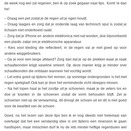
de week nog wel zal regenen, ben ik op zoek gegaan naar tips.. Komt ‘ie dan
he!
– Draag een pet zodat je de regen uit je ogen houdt.
– Draag laagjes en zorg dat je onderste laag van technisch spul is zodat je
lichaam niet onderkoeld raakt.
– Zorg dat je iPhone en andere elektronica niet nat worden, doe bijvoorbeeld
een plastic zakje om je elektronische apparatuur.
– Kies voor kleding die reflecteert, in de regen val je niet goed op voor
andere weggebruikers.
– Ga je voor een lange afstand? Zorg dan dat je op de plekken waar je vaak
schaafwonden krijgt vaseline smeert. Op deze manier krijg je minder snel
schaafwonden die ontstaan wanneer het vochtig wordt.
– Let extra goed op tijdens het rennen, op sommige ondergronden is het met
regen spekglad! Ook kan je door het verminderde zicht stoepjes missen.
– Na het lopen haal je het zooltje uit je schoenen, maak je de veters los en
doe je kranten in de schoenen zodat de vorm behouden blijft. Zet je
schoenen niet op de verwarming, dit droogt de schoen uit en dit is niet goed
voor de kwaliteit van de schoen.
Goed, na het lezen van deze tips ben ik er nog steeds niet helemaal van
overtuigd dat het een verstandig idee is om tijdens een moesson te gaan
hardlopen, maar misschien durf ik nu de iets minder heftige regenbuien wel