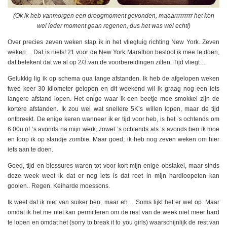
(Ok ik heb vanmorgen een droogmoment gevonden, maaarrrrrrrrr het kon
wel ieder moment gaan regenen, dus het was wel echt!)
Over precies zeven weken stap ik in het vliegtuig richting New York. Zeven
weken… Dat is niets! 21 voor de New York Marathon besloot ik mee te doen,
dat betekent dat we al op 2/3 van de voorbereidingen zitten. Tijd vliegt…
Gelukkig lig ik op schema qua lange afstanden. Ik heb de afgelopen weken
twee keer 30 kilometer gelopen en dit weekend wil ik graag nog een iets
langere afstand lopen. Het enige waar ik een beetje mee smokkel zijn de
kortere afstanden. Ik zou wel wat snellere 5K’s willen lopen, maar de tijd
ontbreekt. De enige keren wanneer ik er tijd voor heb, is het ’s ochtends om
6.00u of ’s avonds na mijn werk, zowel ’s ochtends als ’s avonds ben ik moe
en loop ik op standje zombie. Maar goed, ik heb nog zeven weken om hier
iets aan te doen.
Goed, tijd en blessures waren tot voor kort mijn enige obstakel, maar sinds
deze week weet ik dat er nog iets is dat roet in mijn hardloopeten kan
gooien.. Regen. Keiharde moessons.
Ik weet dat ik niet van suiker ben, maar eh… Soms lijkt het er wel op. Maar
omdat ik het me niet kan permitteren om de rest van de week niet meer hard
te lopen en omdat het (sorry to break it to you girls) waarschijnlijk de rest van