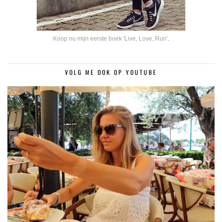
Koop nu mijn eerste boek 'Live, Love, Run'
.
VOLG ME OOK OP YOUTUBE