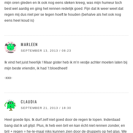
mijn oren gleden en ik ook nog eens steken kreeg, was mijn humeur toch
best wel aardig en ging het rennen redelijk goed. Fijn dat ik weer weet dat
regen mij dus niet per se tegen hoeft te houden (behalve als het ook nog
eens heel koud is)
MARLEEN
SEPTEMBER 13, 2013 / 08:23
Ik vind het juist heerlijk ! Maar gister heb ik m’n vestje achter moeten laten bij
mijn beste vriendin, ik had ’t bloedheet!
-xxx-
CLAUDIA
SEPTEMBER 21, 2013 / 18:30
Heel goede tips. Ik durf zelf niet goed door de regen te lopen. Inderdaad
bang dat ik uit glijd. Plus, ik heb een bril en kan écht niet rennen zonder, en
bril + regen = he-le-maal niks kunnen zien door de druppels op het glas. We