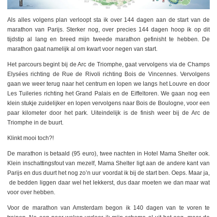
Als alles volgens plan verloopt sta ik over 144 dagen aan de start van de
marathon van Parijs. Sterker nog, over precies 144 dagen hoop ik op dit
tijdstip al lang en breed mijn tweede marathon gefinisht te hebben. De
marathon gaat namelijk al om kwart voor negen van start.
Het parcours begint bij de Arc de Triomphe, gaat vervolgens via de Champs
Elysées richting de Rue de Rivoli richting Bois de Vincennes. Vervolgens
gaan we weer terug naar het centrum en lopen we langs het Louvre en door
Les Tuileries richting het Grand Palais en de Eiffeltoren. We gaan nog een
klein stukje zuidelijker en lopen vervolgens naar Bois de Boulogne, voor een
paar kilometer door het park. Uiteindelijk is de finish weer bij de Arc de
Triomphe in de buurt.
Klinkt mooi toch?!
De marathon is betaald (95 euro), twee nachten in Hotel Mama Shelter ook.
Klein inschattingsfout van mezelf, Mama Shelter ligt aan de andere kant van
Parijs en dus duurt het nog zo’n uur voordat ik bij de start ben. Oeps. Maar ja,
de bedden liggen daar wel het lekkerst, dus daar moeten we dan maar wat
voor over hebben.
Voor de marathon van Amsterdam begon ik 140 dagen van te voren te