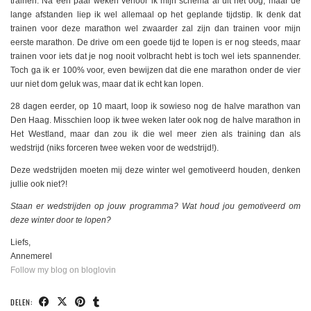
trainen. Na een paar weken verloor ik mijn schema al uit het oog, maar de
lange afstanden liep ik wel allemaal op het geplande tijdstip. Ik denk dat
trainen voor deze marathon wel zwaarder zal zijn dan trainen voor mijn
eerste marathon. De drive om een goede tijd te lopen is er nog steeds, maar
trainen voor iets dat je nog nooit volbracht hebt is toch wel iets spannender.
Toch ga ik er 100% voor, even bewijzen dat die ene marathon onder de vier
uur niet dom geluk was, maar dat ik echt kan lopen.
28 dagen eerder, op 10 maart, loop ik sowieso nog de halve marathon van
Den Haag. Misschien loop ik twee weken later ook nog de halve marathon in
Het Westland, maar dan zou ik die wel meer zien als training dan als
wedstrijd (niks forceren twee weken voor de wedstrijd!).
Deze wedstrijden moeten mij deze winter wel gemotiveerd houden, denken
jullie ook niet?!
Staan er wedstrijden op jouw programma? Wat houd jou gemotiveerd om
deze winter door te lopen?
Liefs,
Annemerel
Follow my blog on bloglovin
DELEN: