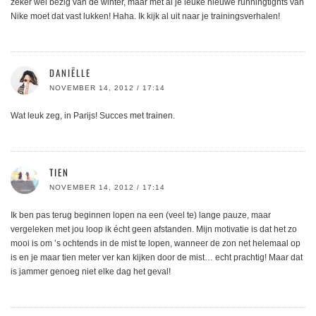
zeker wel bezig van de winter, maar met al je leuke nieuwe runningtights van
Nike moet dat vast lukken! Haha. Ik kijk al uit naar je trainingsverhalen!
DANIËLLE
NOVEMBER 14, 2012 / 17:14
Wat leuk zeg, in Parijs! Succes met trainen.
TIEN
NOVEMBER 14, 2012 / 17:14
Ik ben pas terug beginnen lopen na een (veel te) lange pauze, maar
vergeleken met jou loop ik écht geen afstanden. Mijn motivatie is dat het zo
mooi is om ’s ochtends in de mist te lopen, wanneer de zon net helemaal op
is en je maar tien meter ver kan kijken door de mist… echt prachtig! Maar dat
is jammer genoeg niet elke dag het geval!