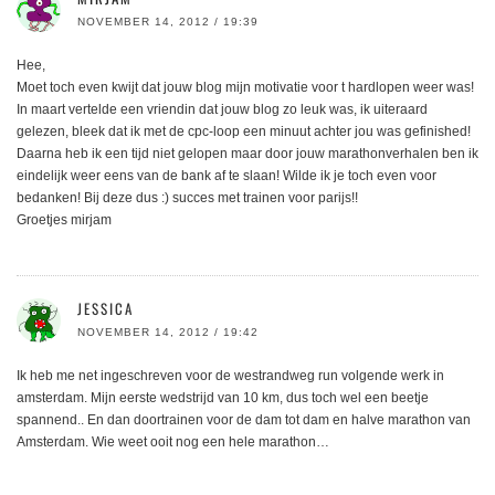
NOVEMBER 14, 2012 / 19:39
Hee,
Moet toch even kwijt dat jouw blog mijn motivatie voor t hardlopen weer was!
In maart vertelde een vriendin dat jouw blog zo leuk was, ik uiteraard
gelezen, bleek dat ik met de cpc-loop een minuut achter jou was gefinished!
Daarna heb ik een tijd niet gelopen maar door jouw marathonverhalen ben ik
eindelijk weer eens van de bank af te slaan! Wilde ik je toch even voor
bedanken! Bij deze dus :) succes met trainen voor parijs!!
Groetjes mirjam
JESSICA
NOVEMBER 14, 2012 / 19:42
Ik heb me net ingeschreven voor de westrandweg run volgende werk in
amsterdam. Mijn eerste wedstrijd van 10 km, dus toch wel een beetje
spannend.. En dan doortrainen voor de dam tot dam en halve marathon van
Amsterdam. Wie weet ooit nog een hele marathon…