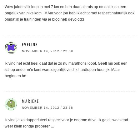
Wow jaloers! ik loop in mei 7 km en ben daar al trots op omdat ik na een
ongeluk van niks kom.. MAar voor jou heb ik echt groot respect natuurlijk ook
omdat ik je trainingen via je blog heb gevolgd;)
EVELINE
NOVEMBER 14, 2012 / 22:59
Ik vind het echt heel gaaf dat je zo nu marathons loopt. Geeft mij ook een
schop onder m’n kont want eigenlijk vind ik hardlopen heerlijk. Maar
beginnen hé…
MARIEKE
NOVEMBER 14, 2012 / 23:38
Ik vind je zo dapper! Veel respect voor je enorme drive. Ik ga dit weekend
weer klein rondje proberen…