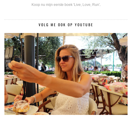
Koop nu mijn eerste boek 'Live, Love, Run'
.
VOLG ME OOK OP YOUTUBE