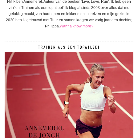
Hi! Ik ben Annemerel. Auteur van de boeken 'Live, Love, Run', 'Ik heb geen
zin' en 'Trainen als een topatleet'. Ik blog al sinds 2003 over alles dat me
gelukkig maakt, van hardlopen en lekker eten tot reizen en mijn gezin. In
2020 ben ik getrouwd met Tuur en samen kregen we vorig jaar een dochter,
Philippa.
Wanna know more?
TRAINEN ALS EEN TOPATLEET