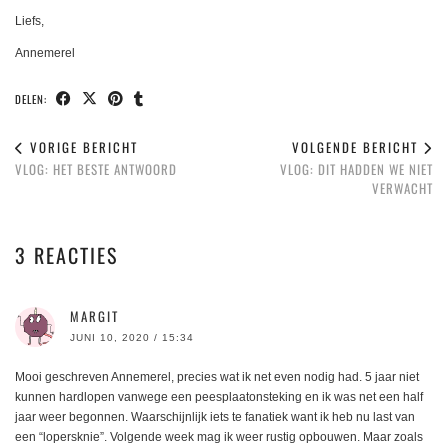
Liefs,
Annemerel
DELEN:
VORIGE BERICHT
VOLGENDE BERICHT
VLOG: HET BESTE ANTWOORD
VLOG: DIT HADDEN WE NIET
VERWACHT
3 REACTIES
MARGIT
JUNI 10, 2020 / 15:34
Mooi geschreven Annemerel, precies wat ik net even nodig had. 5 jaar niet
kunnen hardlopen vanwege een peesplaatonsteking en ik was net een half
jaar weer begonnen. Waarschijnlijk iets te fanatiek want ik heb nu last van
een “lopersknie”. Volgende week mag ik weer rustig opbouwen. Maar zoals