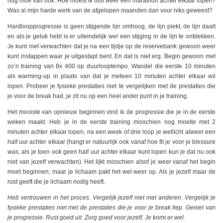
nog moe van ook. Hoe moest ik ooit weer een marathon achter elkaar lopen?
Was al mijn harde werk van de afgelopen maanden dan voor niks geweest?
Hardloopprogressie is geen stijgende lijn omhoog, de lijn piekt, de lijn daalt
en als je geluk hebt is er uiteindelijk wel een stijging in de lijn te ontdekken.
Je kunt niet verwachten dat je na een tijdje op de reservebank gewoon weer
kunt instappen waar je uitgestapt bent. En dat is niet erg. Begin gewoon met
zo’n training van 8x 400 op duurlooptempo. Wandel die eerste 10 minuten
als warming-up in plaats van dat je meteen 10 minuten achter elkaar wil
lopen. Probeer je fysieke prestaties niet te vergelijken met de prestaties die
je voor de break had, je zit nu op een heel ander punt in je training.
Het mooiste van opnieuw beginnen vind ik de progressie die je in de eerste
weken maakt. Heb je in de eerste training misschien nog moeite met 2
minuten achter elkaar lopen, na een week of drie loop je wellicht alweer een
half uur achter elkaar (hangt er natuurlijk ook vanaf hoe fit je voor je blessure
was, als je toen ook geen half uur achter elkaar kunt lopen kun je dat nu ook
niet van jezelf verwachten). Het lijkt misschien alsof je weer vanaf het begin
moet beginnen, maar je lichaam pakt het wel weer op. Als je jezelf maar de
rust geeft die je lichaam nodig heeft.
Heb vertrouwen in het proces. Vergelijk jezelf niet met anderen. Vergelijk je
fysieke prestaties niet met de prestaties die je voor je break liep. Geniet van
je progressie. Rust goed uit. Zorg goed voor jezelf. Je komt er wel.