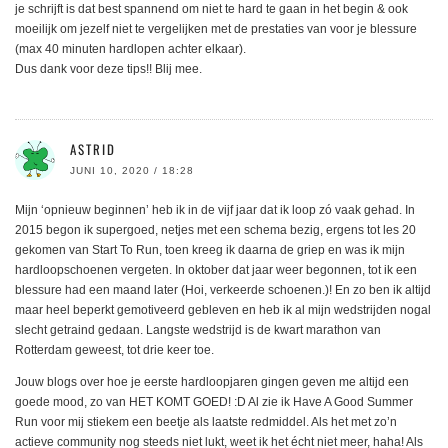
je schrijft is dat best spannend om niet te hard te gaan in het begin & ook
moeilijk om jezelf niet te vergelijken met de prestaties van voor je blessure
(max 40 minuten hardlopen achter elkaar).
Dus dank voor deze tips!! Blij mee.
ASTRID
JUNI 10, 2020 / 18:28
Mijn ‘opnieuw beginnen’ heb ik in de vijf jaar dat ik loop zó vaak gehad. In
2015 begon ik supergoed, netjes met een schema bezig, ergens tot les 20
gekomen van Start To Run, toen kreeg ik daarna de griep en was ik mijn
hardloopschoenen vergeten. In oktober dat jaar weer begonnen, tot ik een
blessure had een maand later (Hoi, verkeerde schoenen.)! En zo ben ik altijd
maar heel beperkt gemotiveerd gebleven en heb ik al mijn wedstrijden nogal
slecht getraind gedaan. Langste wedstrijd is de kwart marathon van
Rotterdam geweest, tot drie keer toe.
Jouw blogs over hoe je eerste hardloopjaren gingen geven me altijd een
goede mood, zo van HET KOMT GOED! :D Al zie ik Have A Good Summer
Run voor mij stiekem een beetje als laatste redmiddel. Als het met zo’n
actieve community nog steeds niet lukt, weet ik het écht niet meer, haha! Als