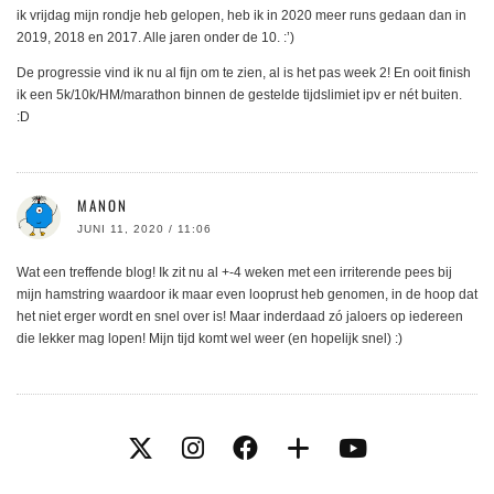
ik vrijdag mijn rondje heb gelopen, heb ik in 2020 meer runs gedaan dan in
2019, 2018 en 2017. Alle jaren onder de 10. :’)
De progressie vind ik nu al fijn om te zien, al is het pas week 2! En ooit finish
ik een 5k/10k/HM/marathon binnen de gestelde tijdslimiet ipv er nét buiten.
:D
MANON
JUNI 11, 2020 / 11:06
Wat een treffende blog! Ik zit nu al +-4 weken met een irriterende pees bij
mijn hamstring waardoor ik maar even looprust heb genomen, in de hoop dat
het niet erger wordt en snel over is! Maar inderdaad zó jaloers op iedereen
die lekker mag lopen! Mijn tijd komt wel weer (en hopelijk snel) :)