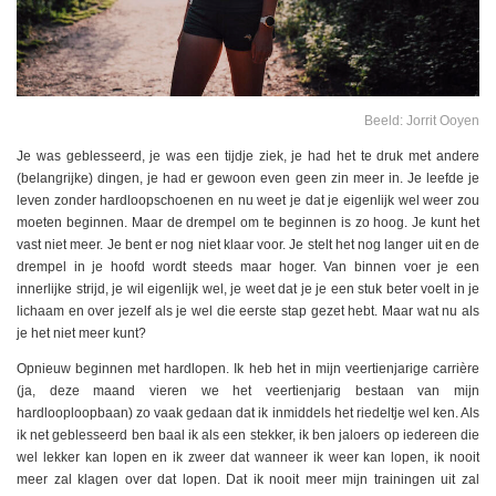
Beeld: Jorrit Ooyen
Je was geblesseerd, je was een tijdje ziek, je had het te druk met andere
(belangrijke) dingen, je had er gewoon even geen zin meer in. Je leefde je
leven zonder hardloopschoenen en nu weet je dat je eigenlijk wel weer zou
moeten beginnen. Maar de drempel om te beginnen is zo hoog. Je kunt het
vast niet meer. Je bent er nog niet klaar voor. Je stelt het nog langer uit en de
drempel in je hoofd wordt steeds maar hoger. Van binnen voer je een
innerlijke strijd, je wil eigenlijk wel, je weet dat je je een stuk beter voelt in je
lichaam en over jezelf als je wel die eerste stap gezet hebt. Maar wat nu als
je het niet meer kunt?
Opnieuw beginnen met hardlopen. Ik heb het in mijn veertienjarige carrière
(ja, deze maand vieren we het veertienjarig bestaan van mijn
hardlooploopbaan) zo vaak gedaan dat ik inmiddels het riedeltje wel ken. Als
ik net geblesseerd ben baal ik als een stekker, ik ben jaloers op iedereen die
wel lekker kan lopen en ik zweer dat wanneer ik weer kan lopen, ik nooit
meer zal klagen over dat lopen. Dat ik nooit meer mijn trainingen uit zal