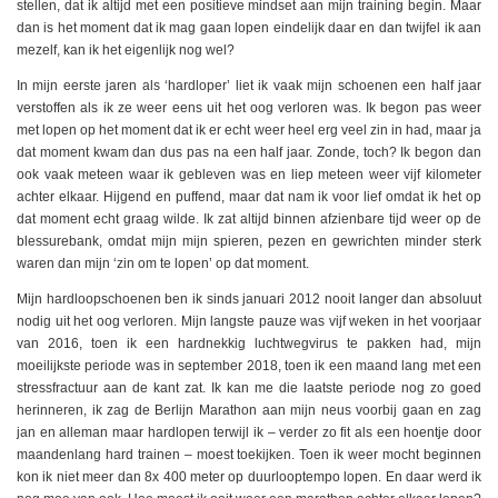
stellen, dat ik altijd met een positieve mindset aan mijn training begin. Maar
dan is het moment dat ik mag gaan lopen eindelijk daar en dan twijfel ik aan
mezelf, kan ik het eigenlijk nog wel?
In mijn eerste jaren als ‘hardloper’ liet ik vaak mijn schoenen een half jaar
verstoffen als ik ze weer eens uit het oog verloren was. Ik begon pas weer
met lopen op het moment dat ik er echt weer heel erg veel zin in had, maar ja
dat moment kwam dan dus pas na een half jaar. Zonde, toch? Ik begon dan
ook vaak meteen waar ik gebleven was en liep meteen weer vijf kilometer
achter elkaar. Hijgend en puffend, maar dat nam ik voor lief omdat ik het op
dat moment echt graag wilde. Ik zat altijd binnen afzienbare tijd weer op de
blessurebank, omdat mijn mijn spieren, pezen en gewrichten minder sterk
waren dan mijn ‘zin om te lopen’ op dat moment.
Mijn hardloopschoenen ben ik sinds januari 2012 nooit langer dan absoluut
nodig uit het oog verloren. Mijn langste pauze was vijf weken in het voorjaar
van 2016, toen ik een hardnekkig luchtwegvirus te pakken had, mijn
moeilijkste periode was in september 2018, toen ik een maand lang met een
stressfractuur aan de kant zat. Ik kan me die laatste periode nog zo goed
herinneren, ik zag de Berlijn Marathon aan mijn neus voorbij gaan en zag
jan en alleman maar hardlopen terwijl ik – verder zo fit als een hoentje door
maandenlang hard trainen – moest toekijken. Toen ik weer mocht beginnen
kon ik niet meer dan 8x 400 meter op duurlooptempo lopen. En daar werd ik