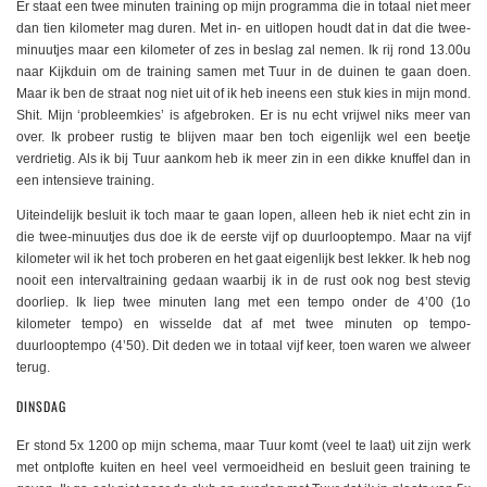
Er staat een twee minuten training op mijn programma die in totaal niet meer
dan tien kilometer mag duren. Met in- en uitlopen houdt dat in dat die twee-
minuutjes maar een kilometer of zes in beslag zal nemen. Ik rij rond 13.00u
naar Kijkduin om de training samen met Tuur in de duinen te gaan doen.
Maar ik ben de straat nog niet uit of ik heb ineens een stuk kies in mijn mond.
Shit. Mijn ‘probleemkies’ is afgebroken. Er is nu echt vrijwel niks meer van
over. Ik probeer rustig te blijven maar ben toch eigenlijk wel een beetje
verdrietig. Als ik bij Tuur aankom heb ik meer zin in een dikke knuffel dan in
een intensieve training.
Uiteindelijk besluit ik toch maar te gaan lopen, alleen heb ik niet echt zin in
die twee-minuutjes dus doe ik de eerste vijf op duurlooptempo. Maar na vijf
kilometer wil ik het toch proberen en het gaat eigenlijk best lekker. Ik heb nog
nooit een intervaltraining gedaan waarbij ik in de rust ook nog best stevig
doorliep. Ik liep twee minuten lang met een tempo onder de 4’00 (1o
kilometer tempo) en wisselde dat af met twee minuten op tempo-
duurlooptempo (4’50). Dit deden we in totaal vijf keer, toen waren we alweer
terug.
DINSDAG
Er stond 5x 1200 op mijn schema, maar Tuur komt (veel te laat) uit zijn werk
met ontplofte kuiten en heel veel vermoeidheid en besluit geen training te