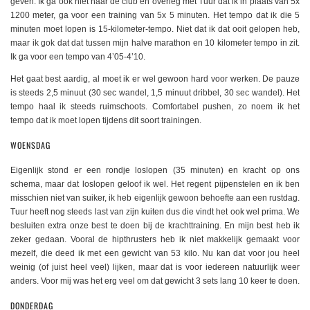
geven. Ik ga ook niet naar de club en overleg met Tuur dat ik in plaats van 5x
1200 meter, ga voor een training van 5x 5 minuten. Het tempo dat ik die 5
minuten moet lopen is 15-kilometer-tempo. Niet dat ik dat ooit gelopen heb,
maar ik gok dat dat tussen mijn halve marathon en 10 kilometer tempo in zit.
Ik ga voor een tempo van 4’05-4’10.
Het gaat best aardig, al moet ik er wel gewoon hard voor werken. De pauze
is steeds 2,5 minuut (30 sec wandel, 1,5 minuut dribbel, 30 sec wandel). Het
tempo haal ik steeds ruimschoots. Comfortabel pushen, zo noem ik het
tempo dat ik moet lopen tijdens dit soort trainingen.
WOENSDAG
Eigenlijk stond er een rondje loslopen (35 minuten) en kracht op ons
schema, maar dat loslopen geloof ik wel. Het regent pijpenstelen en ik ben
misschien niet van suiker, ik heb eigenlijk gewoon behoefte aan een rustdag.
Tuur heeft nog steeds last van zijn kuiten dus die vindt het ook wel prima. We
besluiten extra onze best te doen bij de krachttraining. En mijn best heb ik
zeker gedaan. Vooral de hipthrusters heb ik niet makkelijk gemaakt voor
mezelf, die deed ik met een gewicht van 53 kilo. Nu kan dat voor jou heel
weinig (of juist heel veel) lijken, maar dat is voor iedereen natuurlijk weer
anders. Voor mij was het erg veel om dat gewicht 3 sets lang 10 keer te doen.
DONDERDAG