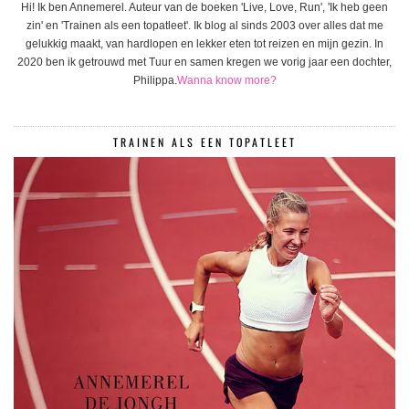
Hi! Ik ben Annemerel. Auteur van de boeken 'Live, Love, Run', 'Ik heb geen
zin' en 'Trainen als een topatleet'. Ik blog al sinds 2003 over alles dat me
gelukkig maakt, van hardlopen en lekker eten tot reizen en mijn gezin. In
2020 ben ik getrouwd met Tuur en samen kregen we vorig jaar een dochter,
Philippa.
Wanna know more?
TRAINEN ALS EEN TOPATLEET