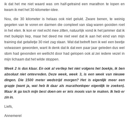
ik dat het me niet waard was om half-getraind een marathon te lopen en
kwam ik met het 30-kilometer-idee.
Nou, die 30 kilometer is helaas ook niet gelukt. Zware benen, te weinig
gegeten van te voren en darmen die compleet van slag waren gooiden roet
in het eten. Ik kon er niet echt mee zitten, natuurlijk vond ik het jammer dat ik
met buikpijn liep, maar het deed me niet veel dat ik aan het eind van mijn
training dat getalletje 30 niet zag staan. Wat dat betreft ben ik wel een beetje
volwassen geworden, want ik denk dat ik dat een paar jaar geleden dus wel
stom had gevonden en wellicht door had gelopen ook al zei iedere vezel in
mijn lichaam dat het wilde stoppen.
Week 2 is dus klaar. En ook al verliep het niet volgens het boekje, ik ben
absoluut niet ontevreden. Deze week, week 3, is een week van nieuwe
dingen. Die 1500 meter wedstrijd morgen? Het is eigenlijk meer een
grapje (want ja, wat heb ik daar als marathonloper eigenlijk te zoeken).
Maar ik ga toch mijn best doen om er iets moois van te maken. Ik heb er
zin in.
Liefs,
Annemerel