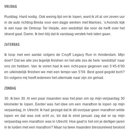
VRIJDAG
Rustdag. Hard nodig. Ook weinig tijd om te lopen, want ik zit al om zeven uur
in de auto richting Breda voor een dagje werken met Marloes. ’s Avonds kijk
ik wel naar de Omloop Ter Heijde, een wedstrijd die voor de helft over het
strand gaat. Damn. Ik ben blij dat ik vandaag verstek heb laten gaan.
ZATERDAG
Ik loop met een aantal volgers de Cruyff Legacy Run in Amsterdam. Mijn
doel? Dat we alle zes tegelijk finishen en het alle zes de hele ‘wedstrijd’ naar
ons zin hebben. Van te voren had ik een richt-pace gegeven van 5’45-6’00
en uiteindelijk finishen we met een tempo van 5’59. Best goed gegokt toch?
En volgens mij heeft iedereen het uitermate naar zijn zin gehad.
ZONDAG
30. Ik ben 30. Al een paar maanden was het plan om op mijn verjaardag 30
kilometer te lopen. Eerder was het idee om een marathon te lopen op mijn
verjaardag, in Utrecht. Ik had gezegd dat ik dit voorjaar geen marathon wilde
lopen en dat was ook echt zo, tot dat ik eind januari zag dat er op mijn
verjaardag een marathon was in Utrecht. Hoe gaaf is het om je dertiger-jaren
in te luiden met een marathon? Maar na twee maanden blessureleed besloot