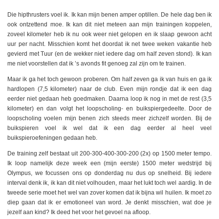
Die hipthrusters voel ik. Ik kan mijn benen amper optillen. De hele dag ben ik
ook ontzettend moe. Ik kan dit niet meteen aan mijn trainingen koppelen,
zoveel kilometer heb ik nu ook weer niet gelopen en ik slaap gewoon acht
uur per nacht. Misschien komt het doordat ik net twee weken vakantie heb
gevierd met Tuur (en de wekker niet iedere dag om half zeven stond). Ik kan
me niet voorstellen dat ik ’s avonds fit genoeg zal zijn om te trainen.
Maar ik ga het toch gewoon proberen. Om half zeven ga ik van huis en ga ik
hardlopen (7,5 kilometer) naar de club. Even mijn rondje dat ik een dag
eerder niet gedaan heb goedmaken. Daarna loop ik nog in met de rest (3,5
kilometer) en dan volgt het loopscholing- en buikspiergedeelte. Door de
loopscholing voelen mijn benen zich steeds meer zichzelf worden. Bij de
buikspieren voel ik wel dat ik een dag eerder al heel veel
buikspieroefeningen gedaan heb.
De training zelf bestaat uit 200-300-400-300-200 (2x) op 1500 meter tempo.
Ik loop namelijk deze week een (mijn eerste) 1500 meter wedstrijd bij
Olympus, we focussen ons op donderdag nu dus op snelheid. Bij iedere
interval denk ik, ik kan dit niet volhouden, maar het lukt toch wel aardig. In de
tweede serie moet het wel van zover komen dat ik bijna wil huilen. Ik moet zo
diep gaan dat ik er emotioneel van word. Je denkt misschien, wat doe je
jezelf aan kind? Ik deed het voor het gevoel na afloop.