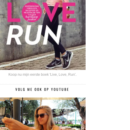
Koop nu mijn eerste boek 'Live, Love, Run'
.
VOLG ME OOK OP YOUTUBE