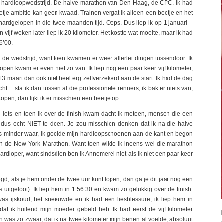
e hardloopwedstrijd. De halve marathon van Den Haag, de CPC. Ik had
tje ambitie kan geen kwaad. Trainen vergat ik alleen een beetje en het
ardgelopen in die twee maanden tijd. Oeps. Dus liep ik op 1 januari –
 vijf weken later liep ik 20 kilometer. Het kostte wat moeite, maar ik had
6’00.
r de wedstrijd, want toen kwamen er weer allerlei dingen tussendoor. Ik
open kwam er even niet zo van. Ik liep nog een paar keer vijf kilometer,
13 maart dan ook niet heel erg zelfverzekerd aan de start. Ik had de dag
cht… sta ik dan tussen al die professionele renners, ik bak er niets van,
open, dan lijkt ik er misschien een beetje op.
 iets en toen ik over de finish kwam dacht ik meteen, mensen die een
s dus echt NIET te doen. Je zou misschien denken dat ik na die halve
 minder waar, ik gooide mijn hardloopschoenen aan de kant en begon
an de New York Marathon. Want toen wilde ik ineens wel die marathon
dloper, want sindsdien ben ik Annemerel niet als ik niet een paar keer
d, als je hem onder de twee uur kunt lopen, dan ga je dit jaar nog een
uitgeloot). Ik liep hem in 1.56.30 en kwam zo gelukkig over de finish.
 was ijskoud, het sneeuwde en ik had een liesblessure, ik liep hem in
at ik huilend mijn moeder gebeld heb. Ik had eerst de vijf kilometer
 was zo zwaar, dat ik na twee kilometer mijn benen al voelde, absoluut