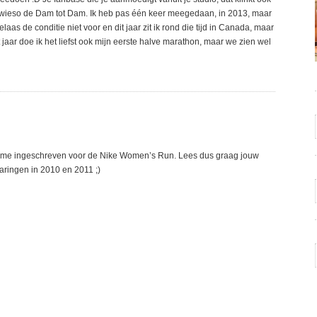
owieso de Dam tot Dam. Ik heb pas één keer meegedaan, in 2013, maar
aas de conditie niet voor en dit jaar zit ik rond die tijd in Canada, maar
t jaar doe ik het liefst ook mijn eerste halve marathon, maar we zien wel
 me ingeschreven voor de Nike Women’s Run. Lees dus graag jouw
aringen in 2010 en 2011 ;)