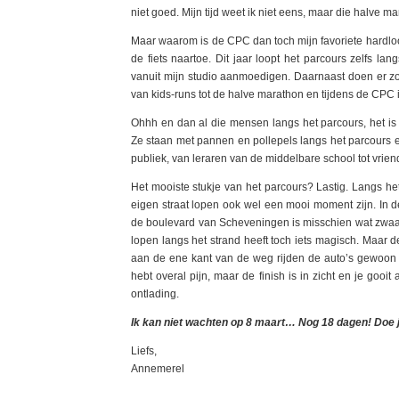
niet goed. Mijn tijd weet ik niet eens, maar die halve ma
Maar waarom is de CPC dan toch mijn favoriete hardlo
de fiets naartoe. Dit jaar loopt het parcours zelfs l
vanuit mijn studio aanmoedigen. Daarnaast doen er zo
van kids-runs tot de halve marathon en tijdens de CPC 
Ohhh en dan al die mensen langs het parcours, het is 
Ze staan met pannen en pollepels langs het parcours e
publiek, van leraren van de middelbare school tot vrie
Het mooiste stukje van het parcours? Lastig. Langs het
eigen straat lopen ook wel een mooi moment zijn. In de
de boulevard van Scheveningen is misschien wat zwaar 
lopen langs het strand heeft toch iets magisch. Maar d
aan de ene kant van de weg rijden de auto’s gewoon en j
hebt overal pijn, maar de finish is in zicht en je gooit 
ontlading.
Ik kan niet wachten op 8 maart… Nog 18 dagen! Doe j
Liefs,
Annemerel