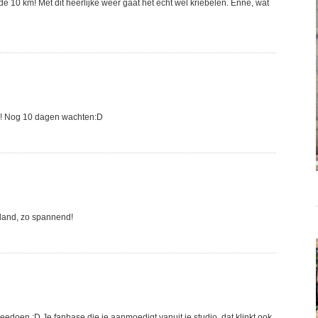
 de 10 km! Met dit heerlijke weer gaat het echt wel kriebelen. Enne, wat
n! Nog 10 dagen wachten:D
rland, zo spannend!
meedoen :D Je fanbase die je aanmoedigt vanuit je studio, dat klinkt ook