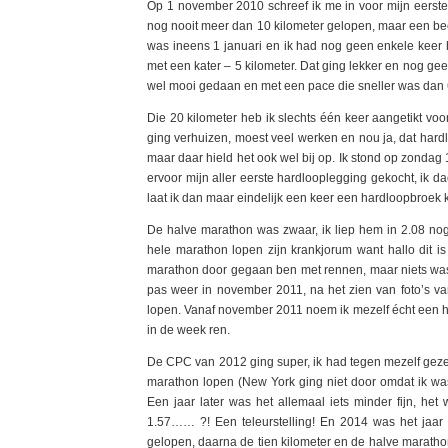
Op 1 november 2010 schreef ik me in voor mijn eerst
nog nooit meer dan 10 kilometer gelopen, maar een bee
was ineens 1 januari en ik had nog geen enkele keer h
met een kater – 5 kilometer. Dat ging lekker en nog geen
wel mooi gedaan en met een pace die sneller was dan 
Die 20 kilometer heb ik slechts één keer aangetikt voo
ging verhuizen, moest veel werken en nou ja, dat hardl
maar daar hield het ook wel bij op. Ik stond op zondag 
ervoor mijn aller eerste hardlooplegging gekocht, ik da
laat ik dan maar eindelijk een keer een hardloopbroek k
De halve marathon was zwaar, ik liep hem in 2.08 nog
hele marathon lopen zijn krankjorum want hallo dit i
marathon door gegaan ben met rennen, maar niets was
pas weer in november 2011, na het zien van foto’s v
lopen. Vanaf november 2011 noem ik mezelf écht een har
in de week ren.
De CPC van 2012 ging super, ik had tegen mezelf gezeg
marathon lopen (New York ging niet door omdat ik was 
Een jaar later was het allemaal iets minder fijn, het
1.57…… ?! Een teleurstelling! En 2014 was het jaar d
gelopen, daarna de tien kilometer en de halve marathon