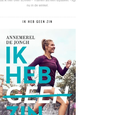
dat ik hier over schreef - 'Trainen als een topatleet' - ligt
nu in de winkel.
IK HEB GEEN ZIN