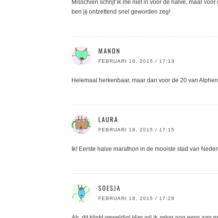
Misschien schrijf ik me niet in voor de halve, maar voor
ben jij ontzettend snel geworden zeg!
MANON
FEBRUARI 18, 2015 / 17:13
Helemaal herkenbaar, maar dan voor de 20 van Alphe
LAURA
FEBRUARI 18, 2015 / 17:15
Ik! Eerste halve marathon in de mooiste stad van Nede
SOESJA
FEBRUARI 18, 2015 / 17:28
Ah, dit klinkt geweldig! Hier wil ik zeker nog eens aan 