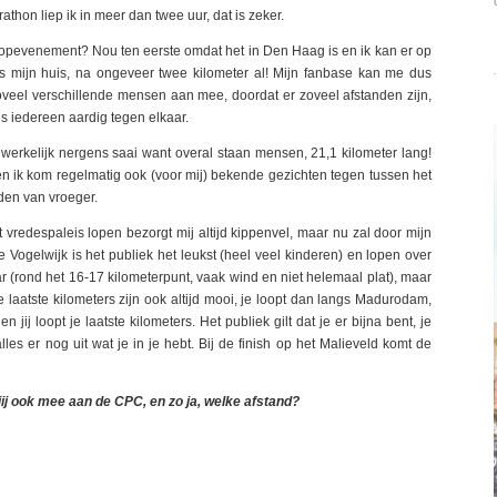
rathon liep ik in meer dan twee uur, dat is zeker.
opevenement? Nou ten eerste omdat het in Den Haag is en ik kan er op
angs mijn huis, na ongeveer twee kilometer al! Mijn fanbase kan me dus
veel verschillende mensen aan mee, doordat er zoveel afstanden zijn,
is iedereen aardig tegen elkaar.
werkelijk nergens saai want overal staan mensen, 21,1 kilometer lang!
n ik kom regelmatig ook (voor mij) bekende gezichten tegen tussen het
nden van vroeger.
 vredespaleis lopen bezorgt mij altijd kippenvel, maar nu zal door mijn
 Vogelwijk is het publiek het leukst (heel veel kinderen) en lopen over
(rond het 16-17 kilometerpunt, vaak wind en niet helemaal plat), maar
e laatste kilometers zijn ook altijd mooi, je loopt dan langs Madurodam,
ij loopt je laatste kilometers. Het publiek gilt dat je er bijna bent, je
alles er nog uit wat je in je hebt. Bij de finish op het Malieveld komt de
ij ook mee aan de CPC, en zo ja, welke afstand?