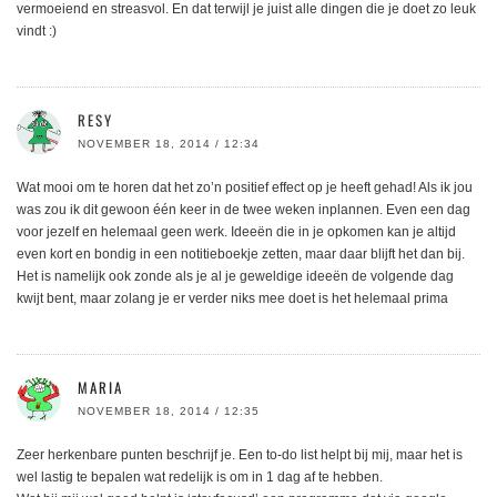
vermoeiend en streasvol. En dat terwijl je juist alle dingen die je doet zo leuk
vindt :)
RESY
NOVEMBER 18, 2014 / 12:34
Wat mooi om te horen dat het zo’n positief effect op je heeft gehad! Als ik jou
was zou ik dit gewoon één keer in de twee weken inplannen. Even een dag
voor jezelf en helemaal geen werk. Ideeën die in je opkomen kan je altijd
even kort en bondig in een notitieboekje zetten, maar daar blijft het dan bij.
Het is namelijk ook zonde als je al je geweldige ideeën de volgende dag
kwijt bent, maar zolang je er verder niks mee doet is het helemaal prima
MARIA
NOVEMBER 18, 2014 / 12:35
Zeer herkenbare punten beschrijf je. Een to-do list helpt bij mij, maar het is
wel lastig te bepalen wat redelijk is om in 1 dag af te hebben.