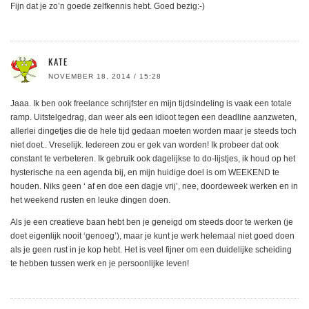
Fijn dat je zo’n goede zelfkennis hebt. Goed bezig:-)
KATE
NOVEMBER 18, 2014 / 15:28
Jaaa. Ik ben ook freelance schrijfster en mijn tijdsindeling is vaak een totale
ramp. Uitstelgedrag, dan weer als een idioot tegen een deadline aanzweten,
allerlei dingetjes die de hele tijd gedaan moeten worden maar je steeds toch
niet doet.. Vreselijk. Iedereen zou er gek van worden! Ik probeer dat ook
constant te verbeteren. Ik gebruik ook dagelijkse to do-lijstjes, ik houd op het
hysterische na een agenda bij, en mijn huidige doel is om WEEKEND te
houden. Niks geen ‘ af en doe een dagje vrij’, nee, doordeweek werken en in
het weekend rusten en leuke dingen doen.
Als je een creatieve baan hebt ben je geneigd om steeds door te werken (je
doet eigenlijk nooit ‘genoeg’), maar je kunt je werk helemaal niet goed doen
als je geen rust in je kop hebt. Het is veel fijner om een duidelijke scheiding
te hebben tussen werk en je persoonlijke leven!