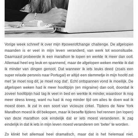
Vorige week schreef ik over mijn #powerofchange challenge. De afgelopen
maanden is er veel in mijn leven veranderd, van werk tot woonsituatie.
Daarnaast probeerde ik een marathon te lopen en werkte ik meer dan ooit.
Allemaal heel erg leuk en spannend, maar de afgelopen weken merkte ik dat
ik minder van dingen genoot. Dat wanneer ik iets leuks deed (zoals een
super relaxte persreis naar Portugal) er altijd een stemmetje in mijn hoofd zat
met ‘je moet nog dit, je moet nog dat’. Echt ontspannen vond ik moeilijk. De
afgelopen weken had ik meer hoofdpijn (en migraine) dan ooit, doordat ik
zoveel hoofdpijn had lag ik veel in bed en werkte ik minder, waardoor ik nog
meer stress kreeg, want nu had ik nog minder tijd om alles te doen wat ik
moest doen. Ik zat in een soort van vicieuze cirkel. Tijdens de New York
Marathon moest ik dit bekopen, maar ik besefte tijdens het rennen (en lopen)
van deze marathon ook eindelijk dat er iets moest veranderen. Ik zag
eindelijk in dat ik iets in mijn leven moest veranderen om ‘beter’ te worden.
Zo klinkt het allemaal heel dramatisch, maar dat is het helemaal niet.