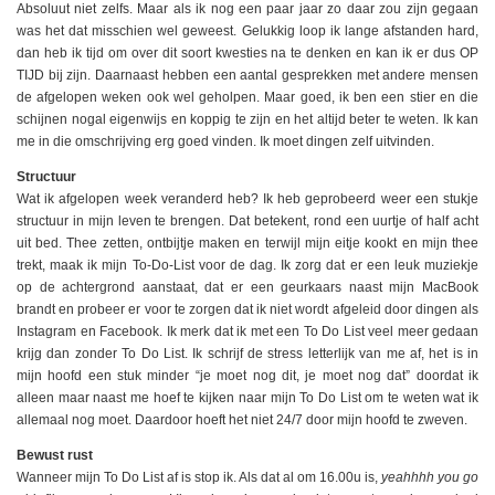
Absoluut niet zelfs. Maar als ik nog een paar jaar zo daar zou zijn gegaan
was het dat misschien wel geweest. Gelukkig loop ik lange afstanden hard,
dan heb ik tijd om over dit soort kwesties na te denken en kan ik er dus OP
TIJD bij zijn. Daarnaast hebben een aantal gesprekken met andere mensen
de afgelopen weken ook wel geholpen. Maar goed, ik ben een stier en die
schijnen nogal eigenwijs en koppig te zijn en het altijd beter te weten. Ik kan
me in die omschrijving erg goed vinden. Ik moet dingen zelf uitvinden.
Structuur
Wat ik afgelopen week veranderd heb? Ik heb geprobeerd weer een stukje
structuur in mijn leven te brengen. Dat betekent, rond een uurtje of half acht
uit bed. Thee zetten, ontbijtje maken en terwijl mijn eitje kookt en mijn thee
trekt, maak ik mijn To-Do-List voor de dag. Ik zorg dat er een leuk muziekje
op de achtergrond aanstaat, dat er een geurkaars naast mijn MacBook
brandt en probeer er voor te zorgen dat ik niet wordt afgeleid door dingen als
Instagram en Facebook. Ik merk dat ik met een To Do List veel meer gedaan
krijg dan zonder To Do List. Ik schrijf de stress letterlijk van me af, het is in
mijn hoofd een stuk minder “je moet nog dit, je moet nog dat” doordat ik
alleen maar naast me hoef te kijken naar mijn To Do List om te weten wat ik
allemaal nog moet. Daardoor hoeft het niet 24/7 door mijn hoofd te zweven.
Bewust rust
Wanneer mijn To Do List af is stop ik. Als dat al om 16.00u is,
yeahhhh you go