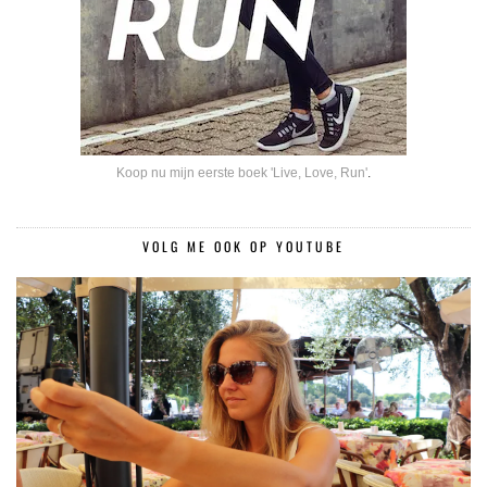
Koop nu mijn eerste boek 'Live, Love, Run'
.
VOLG ME OOK OP YOUTUBE