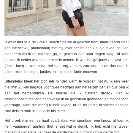
Ik weet niet of je de Grazia Beach Special al gelezen hebt, maar daarin staat
een interview (+photoshoot) met mij, over het feit dat ik al-tijd teveel spullen
meeneem als ik op vakantie ga, of gewoon een paar dagen weg. Dit keer
besloot ik echter wat minder mee te nemen. Ik was het gesjouw zat, wist toch
(dacht toch) te weten dat het heel erg zomers zou worden en dus nam ik
alleen korte broekjes, jurkjes en topjes met korte mouwen.
Uiteindelijk bleek het toch iets minder warm te worden, net nu ik een keer
niet met 25 kilo bagage voor twee nachtjes aan het reizen ben en dus ben ik
aan het hergebruiken. De blouse die ik gisteren droeg? Heb ik
zaterdagnacht met een handwasje in de gootsteen gewassen en met de föhn
gedroogd, want die droeg ik ook vrijdag al en na dertig kilometer door de
stad fietsen rook hij niet echt fris meer.
Het broekje is een verhaal apart, daar viel spontaan een knoop af toen ik
hem vanmorgen aantrok (het is niet wat je denkt, ik heb echt niet teveel
macarons gegeten), vandaar de wardrobe-malfunction op de derde foto.