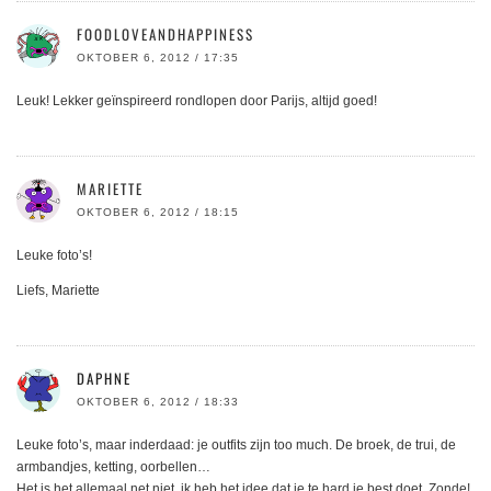
FOODLOVEANDHAPPINESS
OKTOBER 6, 2012 / 17:35
Leuk! Lekker geïnspireerd rondlopen door Parijs, altijd goed!
MARIETTE
OKTOBER 6, 2012 / 18:15
Leuke foto’s!
Liefs, Mariette
DAPHNE
OKTOBER 6, 2012 / 18:33
Leuke foto’s, maar inderdaad: je outfits zijn too much. De broek, de trui, de
armbandjes, ketting, oorbellen…
Het is het allemaal net niet, ik heb het idee dat je te hard je best doet. Zonde!