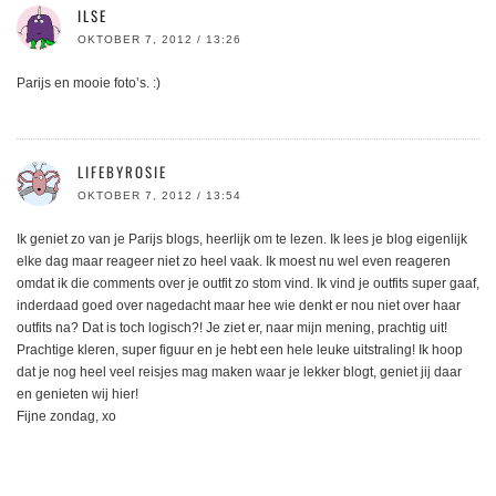
ILSE
OKTOBER 7, 2012 / 13:26
Parijs en mooie foto’s. :)
LIFEBYROSIE
OKTOBER 7, 2012 / 13:54
Ik geniet zo van je Parijs blogs, heerlijk om te lezen. Ik lees je blog eigenlijk
elke dag maar reageer niet zo heel vaak. Ik moest nu wel even reageren
omdat ik die comments over je outfit zo stom vind. Ik vind je outfits super gaaf,
inderdaad goed over nagedacht maar hee wie denkt er nou niet over haar
outfits na? Dat is toch logisch?! Je ziet er, naar mijn mening, prachtig uit!
Prachtige kleren, super figuur en je hebt een hele leuke uitstraling! Ik hoop
dat je nog heel veel reisjes mag maken waar je lekker blogt, geniet jij daar
en genieten wij hier!
Fijne zondag, xo