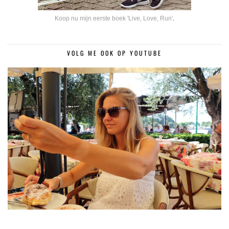
Koop nu mijn eerste boek 'Live, Love, Run'
.
VOLG ME OOK OP YOUTUBE