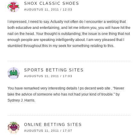
SHOX CLASSIC SHOES
AUGUSTUS 11, 2011 / 12:03
I impressed, I need to say. Actually not often do I encounter a weblog that
both educative and entertaining, and let me inform you, you will have hit the
nail on the head. Your thought is outstanding; the issue is one thing that not
enough people are speaking intelligently about. I am very pleased that I
stumbled throughout this in my seek for something relating to this.
SPORTS BETTING SITES
AUGUSTUS 11, 2011 / 17:03
You have remarked very interesting details ! ps decent web site . “Never
take the advice of someone who has not had your kind of trouble.” by
Sydney J. Harris.
ONLINE BETTING SITES
AUGUSTUS 11, 2011 / 17:07