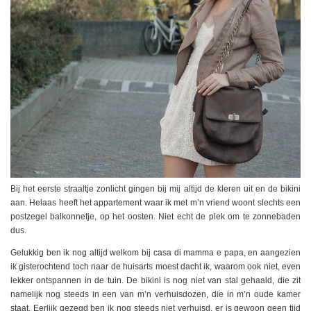
Bij het eerste straaltje zonlicht gingen bij mij altijd de kleren uit en de bikini
aan. Helaas heeft het appartement waar ik met m’n vriend woont slechts een
postzegel balkonnetje, op het oosten. Niet echt de plek om te zonnebaden
dus.
Gelukkig ben ik nog altijd welkom bij casa di mamma e papa, en aangezien
ik gisterochtend toch naar de huisarts moest dacht ik, waarom ook niet, even
lekker ontspannen in de tuin. De bikini is nog niet van stal gehaald, die zit
namelijk nog steeds in een van m’n verhuisdozen, die in m’n oude kamer
staat. Eerlijk gezegd ben ik nog steeds niet verhuisd, er is gewoon geen tijd