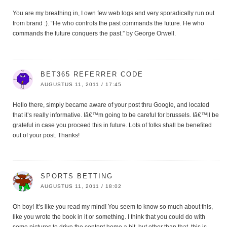
You are my breathing in, I own few web logs and very sporadically run out
from brand :). “He who controls the past commands the future. He who
commands the future conquers the past.” by George Orwell.
BET365 REFERRER CODE
AUGUSTUS 11, 2011 / 17:45
Hello there, simply became aware of your post thru Google, and located
that it’s really informative. Iâ€™m going to be careful for brussels. Iâ€™ll be
grateful in case you proceed this in future. Lots of folks shall be benefited
out of your post. Thanks!
SPORTS BETTING
AUGUSTUS 11, 2011 / 18:02
Oh boy! It’s like you read my mind! You seem to know so much about this,
like you wrote the book in it or something. I think that you could do with
some pictures to drive the content home a bit, but other than that, this is