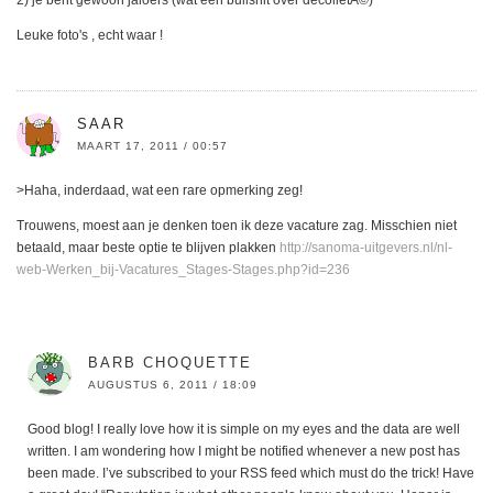
Leuke foto's , echt waar !
SAAR
MAART 17, 2011 / 00:57
>Haha, inderdaad, wat een rare opmerking zeg!
Trouwens, moest aan je denken toen ik deze vacature zag. Misschien niet
betaald, maar beste optie te blijven plakken
http://sanoma-uitgevers.nl/nl-
web-Werken_bij-Vacatures_Stages-Stages.php?id=236
BARB CHOQUETTE
AUGUSTUS 6, 2011 / 18:09
Good blog! I really love how it is simple on my eyes and the data are well
written. I am wondering how I might be notified whenever a new post has
been made. I’ve subscribed to your RSS feed which must do the trick! Have