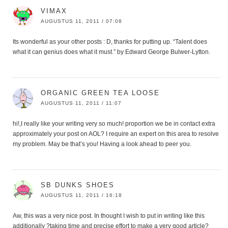
VIMAX
AUGUSTUS 11, 2011 / 07:08
Its wonderful as your other posts : D, thanks for putting up. “Talent does
what it can genius does what it must.” by Edward George Bulwer-Lytton.
ORGANIC GREEN TEA LOOSE
AUGUSTUS 11, 2011 / 11:07
hi!,I really like your writing very so much! proportion we be in contact extra
approximately your post on AOL? I require an expert on this area to resolve
my problem. May be that’s you! Having a look ahead to peer you.
SB DUNKS SHOES
AUGUSTUS 11, 2011 / 16:18
Aw, this was a very nice post. In thought I wish to put in writing like this
additionally ?taking time and precise effort to make a very good article?