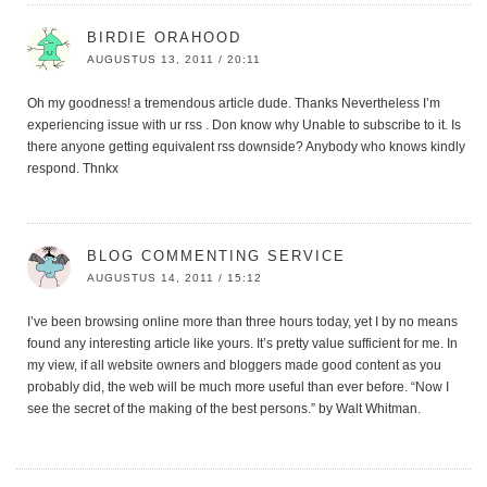
BIRDIE ORAHOOD
AUGUSTUS 13, 2011 / 20:11
Oh my goodness! a tremendous article dude. Thanks Nevertheless I’m
experiencing issue with ur rss . Don know why Unable to subscribe to it. Is
there anyone getting equivalent rss downside? Anybody who knows kindly
respond. Thnkx
BLOG COMMENTING SERVICE
AUGUSTUS 14, 2011 / 15:12
I’ve been browsing online more than three hours today, yet I by no means
found any interesting article like yours. It’s pretty value sufficient for me. In
my view, if all website owners and bloggers made good content as you
probably did, the web will be much more useful than ever before. “Now I
see the secret of the making of the best persons.” by Walt Whitman.