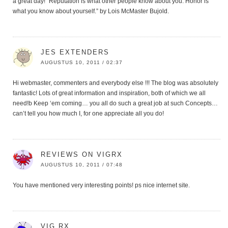
a great day! “Reputation is what other people know about you. Honor is
what you know about yourself.” by Lois McMaster Bujold.
JES EXTENDERS
AUGUSTUS 10, 2011 / 02:37
Hi webmaster, commenters and everybody else !!! The blog was absolutely
fantastic! Lots of great information and inspiration, both of which we all
need!b Keep ‘em coming… you all do such a great job at such Concepts…
can’t tell you how much I, for one appreciate all you do!
REVIEWS ON VIGRX
AUGUSTUS 10, 2011 / 07:48
You have mentioned very interesting points! ps nice internet site.
VIG RX