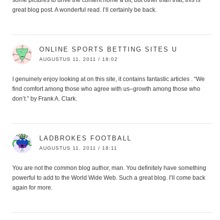
great blog post. A wonderful read. I’ll certainly be back.
ONLINE SPORTS BETTING SITES U
AUGUSTUS 11, 2011 / 18:02
I genuinely enjoy looking at on this site, it contains fantastic articles . “We
find comfort among those who agree with us–growth among those who
don’t.” by Frank A. Clark.
LADBROKES FOOTBALL
AUGUSTUS 11, 2011 / 18:11
You are not the common blog author, man. You definitely have something
powerful to add to the World Wide Web. Such a great blog. I’ll come back
again for more.