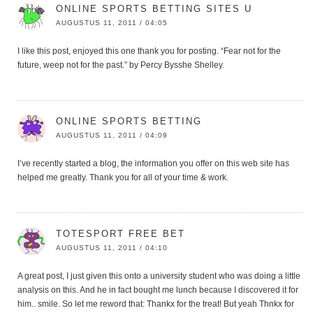
ONLINE SPORTS BETTING SITES U
AUGUSTUS 11, 2011 / 04:05
I like this post, enjoyed this one thank you for posting. “Fear not for the
future, weep not for the past.” by Percy Bysshe Shelley.
ONLINE SPORTS BETTING
AUGUSTUS 11, 2011 / 04:09
I’ve recently started a blog, the information you offer on this web site has
helped me greatly. Thank you for all of your time & work.
TOTESPORT FREE BET
AUGUSTUS 11, 2011 / 04:10
A great post, I just given this onto a university student who was doing a little
analysis on this. And he in fact bought me lunch because I discovered it for
him.. smile. So let me reword that: Thankx for the treat! But yeah Thnkx for