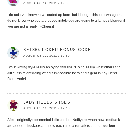
AUGUSTUS 12, 2011 / 12:50
I do not even know how I ended up here, but I thought this post was great. I
do not know who you are but definitely you are going to a famous blogger if
you are not already ;) Cheers!
BET365 POKER BONUS CODE
AUGUSTUS 12, 2011 / 16:39
I your writing style really enjoying this site. “Doing easily what others find
difficult is talent doing what is impossible for talent is genius.” by Henri
Frdric Amiel.
LADY HEELS SHOES
AUGUSTUS 12, 2011 / 17:43
After I originally commented I clicked the -Notify me when new feedback
are added- checkbox and now each time a remark is added I get four