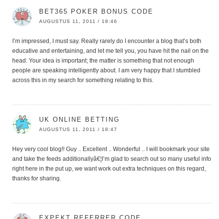
BET365 POKER BONUS CODE
AUGUSTUS 11, 2011 / 18:46
I’m impressed, I must say. Really rarely do I encounter a blog that’s both
educative and entertaining, and let me tell you, you have hit the nail on the
head. Your idea is important; the matter is something that not enough
people are speaking intelligently about. I am very happy that I stumbled
across this in my search for something relating to this.
UK ONLINE BETTING
AUGUSTUS 11, 2011 / 18:47
Hey very cool blog!! Guy .. Excellent .. Wonderful .. I will bookmark your site
and take the feeds additionallyâ€¦I’m glad to search out so many useful info
right here in the put up, we want work out extra techniques on this regard,
thanks for sharing.
EXPEKT REFERRER CODE