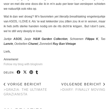
voor en met die ene doos die ik in m’n auto per keer kan verslepen schieten
we natuurlijk ook niks op.
Wat ik dan wel droeg? M’n favorieten
yet literally breathtaking
engelenjurkje
van ASOS, I LOVE it. Als ‘ie wat lekkerder zou zitten zou ik er in wonen, maar
ik heb zelfs sterke handen nodig om de rits dicht te krijgen.. But I don’t care,
we’re still very deeply in love.
Jurkje
ASOS
, Jasje
H&M Garden Collection
, Schoenen
Filippa K
, Tas
Lanvin
, Oorbellen
Chanel
, Zonnebril
Ray Ban Vintage
Liefs,
Annemerel
Follow my blog with bloglovin
DELEN:
VORIGE BERICHT
VOLGENDE BERICHT
>GRAZIA: THE ULTIMATE
>DIARY: FINALLY MOVING
GRAZIANISTA