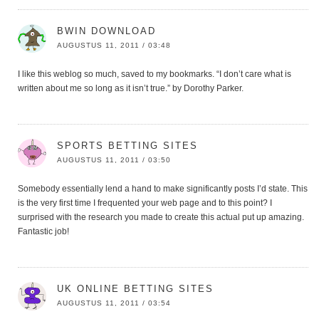
BWIN DOWNLOAD
AUGUSTUS 11, 2011 / 03:48
I like this weblog so much, saved to my bookmarks. “I don’t care what is
written about me so long as it isn’t true.” by Dorothy Parker.
SPORTS BETTING SITES
AUGUSTUS 11, 2011 / 03:50
Somebody essentially lend a hand to make significantly posts I’d state. This
is the very first time I frequented your web page and to this point? I
surprised with the research you made to create this actual put up amazing.
Fantastic job!
UK ONLINE BETTING SITES
AUGUSTUS 11, 2011 / 03:54