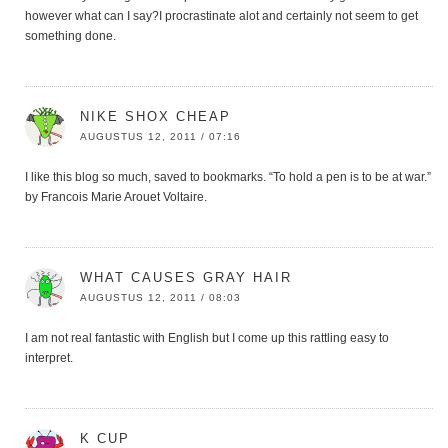
however what can I say?I procrastinate alot and certainly not seem to get
something done.
NIKE SHOX CHEAP
AUGUSTUS 12, 2011 / 07:16
I like this blog so much, saved to bookmarks. “To hold a pen is to be at war.”
by Francois Marie Arouet Voltaire.
WHAT CAUSES GRAY HAIR
AUGUSTUS 12, 2011 / 08:03
I am not real fantastic with English but I come up this rattling easy to
interpret.
K CUP