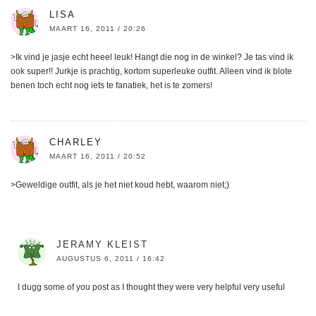
LISA
MAART 16, 2011 / 20:26
>Ik vind je jasje echt heeel leuk! Hangt die nog in de winkel? Je tas vind ik
ook super!! Jurkje is prachtig, kortom superleuke outfit. Alleen vind ik blote
benen toch echt nog iets te fanatiek, het is te zomers!
CHARLEY
MAART 16, 2011 / 20:52
>Geweldige outfit, als je het niet koud hebt, waarom niet;)
JERAMY KLEIST
AUGUSTUS 6, 2011 / 16:42
I dugg some of you post as I thought they were very helpful very useful