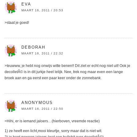
EVA
MAART 16, 2011 / 20:53
>staat je goed!
DEBORAH
MAART 16, 2011 / 22:32
>Ieuwww, je hebt nog onwijs witte benen!! Dit ziet er echt nog niet uit! Ook je
decolletÃ© is in dit jurkje heel lelijk. Nee, trek nog maar even een lange
broek aan en ga eerst een paar keer onder de zonnebank.
ANONYMOUS
MAART 16, 2011 / 22:50
>Hihi, er is iemand jaloers…(hierboven, vreemde reactie)
1) ze heeft een licht,mooi kleurtje, sorry maar dat is niet wit.
2) je bent gewoon jaloers (wat een bullshit over decolletÃ©)