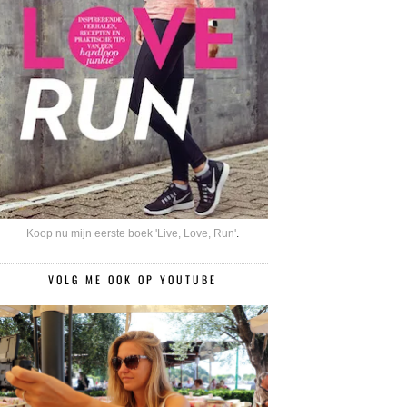
Koop nu mijn eerste boek 'Live, Love, Run'
.
VOLG ME OOK OP YOUTUBE