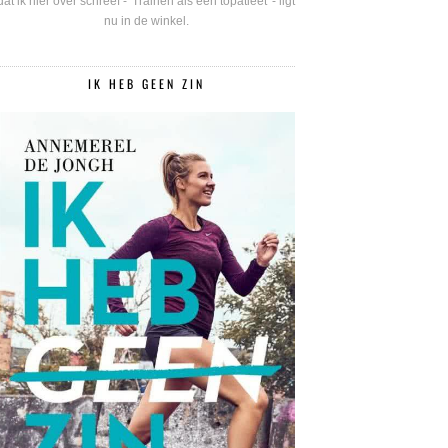
dat ik hier over schreef - 'Trainen als een topatleet' - ligt
nu in de winkel.
IK HEB GEEN ZIN