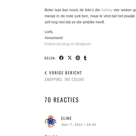
Beter laat dan nooit, de foto’s die
Ashley
vier weken g
meisje in de rode jurk ben, maar ik vind dat het plaatje
zelf nog niet dat ze die ambitie heeft.
Liefs,
Annemerel
Follow my blog on Bloglovin
DELEN:
VORIGE BERICHT
SHOPPING: TRE COLORI
70 REACTIES
ELINE
JULI 7, 2011 / 18:30