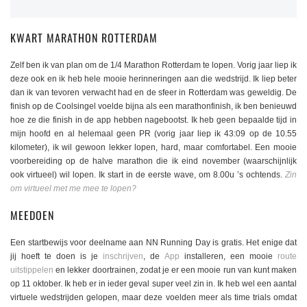
KWART MARATHON ROTTERDAM
Zelf ben ik van plan om de 1/4 Marathon Rotterdam te lopen. Vorig jaar liep ik
deze ook en ik heb hele mooie herinneringen aan die wedstrijd. Ik liep beter
dan ik van tevoren verwacht had en de sfeer in Rotterdam was geweldig. De
finish op de Coolsingel voelde bijna als een marathonfinish, ik ben benieuwd
hoe ze die finish in de app hebben nagebootst. Ik heb geen bepaalde tijd in
mijn hoofd en al helemaal geen PR (vorig jaar liep ik 43:09 op de 10.55
kilometer), ik wil gewoon lekker lopen, hard, maar comfortabel. Een mooie
voorbereiding op de halve marathon die ik eind november (waarschijnlijk
ook virtueel) wil lopen. Ik start in de eerste wave, om 8.00u ’s ochtends.
Zin
om virtueel met me mee te lopen?
MEEDOEN
Een startbewijs voor deelname aan NN Running Day is gratis. Het enige dat
jij hoeft te doen is je
inschrijven
, de
App
installeren, een mooie
route
uitstippelen
en lekker doortrainen, zodat je er een mooie run van kunt maken
op 11 oktober. Ik heb er in ieder geval super veel zin in. Ik heb wel een aantal
virtuele wedstrijden gelopen, maar deze voelden meer als time trials omdat