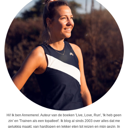
Hi! Ik ben Annemerel. Auteur van de boeken 'Live, Love, Run', 'Ik heb geen
zin' en 'Trainen als een topatleet'. Ik blog al sinds 2003 over alles dat me
gelukkig maakt, van hardlopen en lekker eten tot reizen en mijn gezin. In