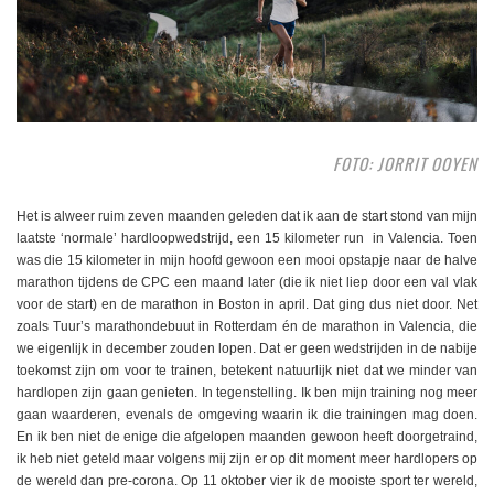
FOTO: JORRIT OOYEN
Het is alweer ruim zeven maanden geleden dat ik aan de start stond van mijn
laatste ‘normale’ hardloopwedstrijd, een 15 kilometer run in Valencia. Toen
was die 15 kilometer in mijn hoofd gewoon een mooi opstapje naar de halve
marathon tijdens de CPC een maand later (die ik niet liep door een val vlak
voor de start) en de marathon in Boston in april. Dat ging dus niet door. Net
zoals Tuur’s marathondebuut in Rotterdam én de marathon in Valencia, die
we eigenlijk in december zouden lopen. Dat er geen wedstrijden in de nabije
toekomst zijn om voor te trainen, betekent natuurlijk niet dat we minder van
hardlopen zijn gaan genieten. In tegenstelling. Ik ben mijn training nog meer
gaan waarderen, evenals de omgeving waarin ik die trainingen mag doen.
En ik ben niet de enige die afgelopen maanden gewoon heeft doorgetraind,
ik heb niet geteld maar volgens mij zijn er op dit moment meer hardlopers op
de wereld dan pre-corona. Op 11 oktober vier ik de mooiste sport ter wereld,