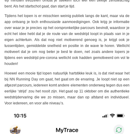
vijf minuten treuzelen omdat je stiekem toch wel een beetje zenuwachtig
bent. Als het startschot gaat, dan start je tijd.
Tijdens het lopen is er misschien weinig publiek langs de kant, maar via de
app ontvang je toch enthousiaste aanmoedigingen. Ook krijg je informatie
over waar je je precies op het oorspronkelijke parcours bevindt, waardoor je
echt het idee hebt dat je de route van de wedstrijd loopt in plaats van in je
eigen achtertuin. Als dat nog niet motiverend genoeg is, je krijgt ook je
tussentijden, gemiddelde snelheid en positie in de wave te horen. Wellicht
motiveert dat je om nog beter je best te doen, net zoals andere lopers je
tijdens een wedstrijd pre-corona wellicht ook hadden gemotiveerd om vol te
houden!
Hoewel een mooie tijd lopen natuurlijk hartstikke leuk is, is dat niet waar het
bij NN Running Day om gaat, het gaat om de ervaring. Je loopt niet op een
afgezet parcours, iedereen komt andere elementen onderweg tegen dus een
eerlijke ‘strijd’ zou het nooit zijn. Het gaat op 11 oktober om die authentieke
wedstrijdervaring die we zo missen, maar dan op afstand en individueel.
Voor iedereen, en voor alle niveau’s.