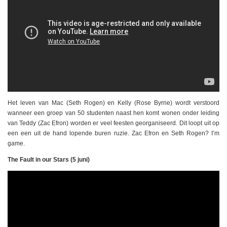
Het leven van Mac (Seth Rogen) en Kelly (Rose Byrne) wordt verstoord
wanneer een groep van 50 studenten naast hen komt wonen onder leiding
van Teddy (Zac Efron) worden er veel feesten georganiseerd. Dit loopt uit op
een een uit de hand lopende buren ruzie. Zac Efron en Seth Rogen? I’m
game.
The Fault in our Stars (5 juni)