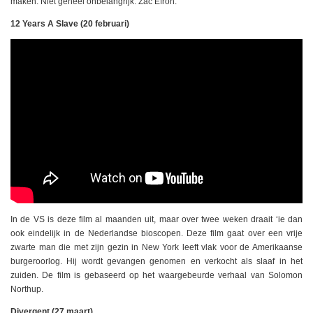
maken. Niet geheel onbelangrijk: Zac Efron.
12 Years A Slave (20 februari)
In de VS is deze film al maanden uit, maar over twee weken draait ‘ie dan
ook eindelijk in de Nederlandse bioscopen. Deze film gaat over een vrije
zwarte man die met zijn gezin in New York leeft vlak voor de Amerikaanse
burgeroorlog. Hij wordt gevangen genomen en verkocht als slaaf in het
zuiden. De film is gebaseerd op het waargebeurde verhaal van Solomon
Northup.
Divergent (27 maart)