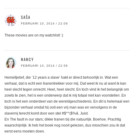
SAŠA
FEBRUARI 10, 2014 / 22:09
These movies are on my watchlist! :)
NANCY
FEBRUARI 10, 2014 / 22:56
Hemeltjelief, die ’12 years a slave’ hakt er direct behoorlijk in. Wat een
verhaal, dat is echt een tranentrekker voor mij. Dat weet ik nu al want ik kan
heel slecht tegen onrecht. Heel, heel slecht. En toch vind ik het belangrijk om
zoiets te zien, het is een onderwerp dat ik mij totaal niet kan voorstellen. En
toch is het een onderdeel van de wereldgeschiedenis. En dit is helemaal een
bijzonder verhaal omdat hij ooit een vrij man was en vervolgens in de
slavernij terecht komt door een stel #$*^($%&. Juist.
En The fault in our stars; dikke tranen bij die natuurlijk. Boehoe. Prachtig
waarschijnlijk. Ik heb het boek nog nooit gelezen, dus misschien zou ik dat
eerst eens moeten doen.