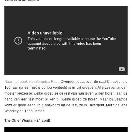
Naar het boek van Veronica Roth
, Divergent gaat over de stad Chicago, die
100 jaar na een grote oorlog verdeeld is in vijf groepen. Alle zestienjarigen
moeten kiezen bij welke groep ze de rest van hun leven willen horen, aan de
hand van een test moet blijken bij welke groep ze horen. Maar bij Beatrice
komt er geen eenduidig antwoord uit de test, ze is Divergent. Met Shailene
Woodley en Theo James.
The Other Woman (24 april)