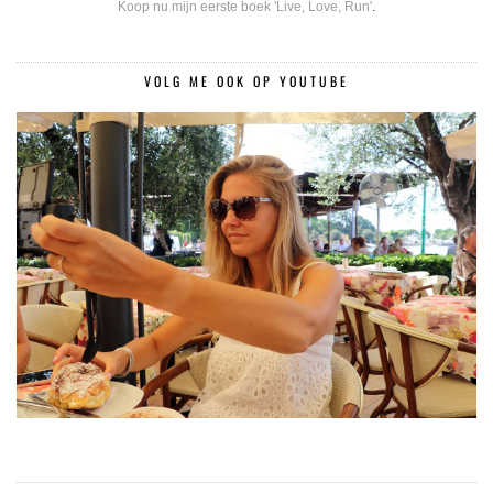
Koop nu mijn eerste boek 'Live, Love, Run'
.
VOLG ME OOK OP YOUTUBE