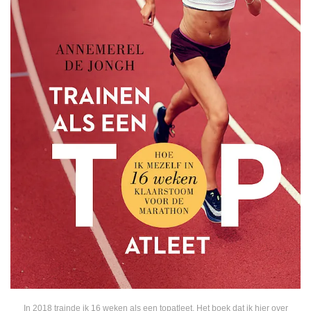
In 2018 trainde ik 16 weken als een topatleet. Het boek dat ik hier over