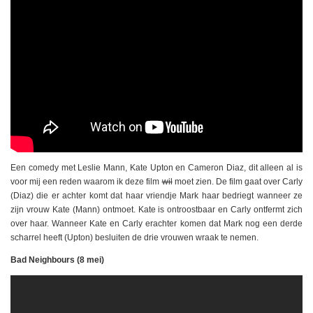
Een comedy met Leslie Mann, Kate Upton en Cameron Diaz, dit alleen al is
voor mij een reden waarom ik deze film
wil
moet zien. De film gaat over Carly
(Diaz) die er achter komt dat haar vriendje Mark haar bedriegt wanneer ze
zijn vrouw Kate (Mann) ontmoet. Kate is ontroostbaar en Carly ontfermt zich
over haar. Wanneer Kate en Carly erachter komen dat Mark nog een derde
scharrel heeft (Upton) besluiten de drie vrouwen wraak te nemen.
Bad Neighbours (8 mei)