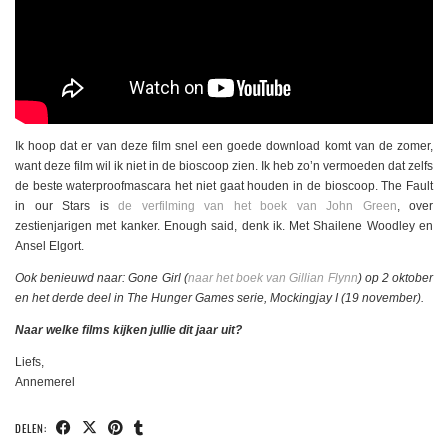
Ik hoop dat er van deze film snel een goede download komt van de zomer,
want deze film wil ik niet in de bioscoop zien. Ik heb zo’n vermoeden dat zelfs
de beste waterproofmascara het niet gaat houden in de bioscoop. The Fault
in our Stars is
de verfilming van het boek van John Green
, over
zestienjarigen met kanker. Enough said, denk ik. Met Shailene Woodley en
Ansel Elgort.
Ook benieuwd naar: Gone Girl (
naar het boek van Gillian Flynn
) op 2 oktober
en het derde deel in The Hunger Games serie, Mockingjay I (19 november).
Naar welke films kijken jullie dit jaar uit?
Liefs,
Annemerel
DELEN: