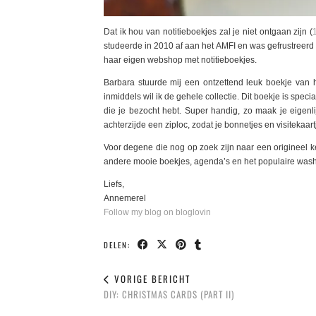
Dat ik hou van notitieboekjes zal je niet ontgaan zijn (
studeerde in 2010 af aan het AMFI en was gefrustreerd 
haar eigen webshop met notitieboekjes.
Barbara stuurde mij een ontzettend leuk boekje van
inmiddels wil ik de gehele collectie. Dit boekje is specia
die je bezocht hebt. Super handig, zo maak je eigenlij
achterzijde een ziploc, zodat je bonnetjes en visitekaar
Voor degene die nog op zoek zijn naar een origineel 
andere mooie boekjes, agenda’s en het populaire washi 
Liefs,
Annemerel
Follow my blog on bloglovin
DELEN:
VORIGE BERICHT
DIY: CHRISTMAS CARDS (PART II)