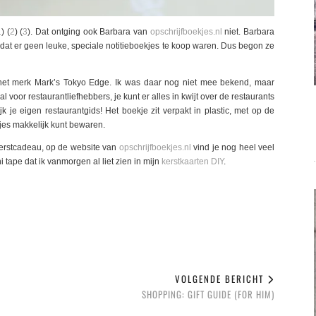
1
) (
2
) (
3
). Dat ontging ook Barbara van
opschrijfboekjes.nl
niet. Barbara
dat er geen leuke, speciale notitieboekjes te koop waren. Dus begon ze
 het merk Mark’s Tokyo Edge. Ik was daar nog niet mee bekend, maar
al voor restaurantliefhebbers, je kunt er alles in kwijt over de restaurants
k je eigen restaurantgids! Het boekje zit verpakt in plastic, met op de
tjes makkelijk kunt bewaren.
kerstcadeau, op de website van
opschrijfboekjes.nl
vind je nog heel veel
tape dat ik vanmorgen al liet zien in mijn
kerstkaarten DIY
.
VOLGENDE BERICHT
SHOPPING: GIFT GUIDE (FOR HIM)