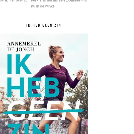
dat ik hier over schreef - 'Trainen als een topatleet' - ligt
nu in de winkel.
IK HEB GEEN ZIN