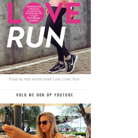
Koop nu mijn eerste boek 'Live, Love, Run'
.
VOLG ME OOK OP YOUTUBE