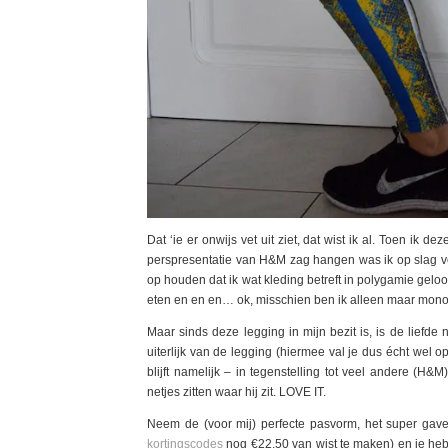
Dat ‘ie er onwijs vet uit ziet, dat wist ik al. Toen i
perspresentatie van H&M zag hangen was ik op slag verl
op houden dat ik wat kleding betreft in polygamie gelo
eten en en en… ok, misschien ben ik alleen maar mono
Maar sinds deze legging in mijn bezit is, is de liefde 
uiterlijk van de legging (hiermee val je dus écht wel o
blijft namelijk – in tegenstelling tot veel andere (H&M) 
netjes zitten waar hij zit. LOVE IT.
Neem de (voor mij) perfecte pasvorm, het super gave
kortingscodes
nog €22,50 van wist te maken) en je hebt