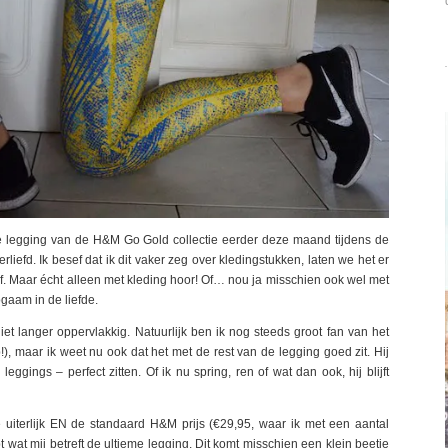
k deze legging van de H&M Go Gold collectie eerder deze maand tijdens de
iefd. Ik besef dat ik dit vaker zeg over kledingstukken, laten we het er
of. Maar écht alleen met kleding hoor! Of… nou ja misschien ook wel met
gaam in de liefde.
niet langer oppervlakkig. Natuurlijk ben ik nog steeds groot fan van het
p!), maar ik weet nu ook dat het met de rest van de legging goed zit. Hij
leggings – perfect zitten. Of ik nu spring, ren of wat dan ook, hij blijft
 uiterlijk EN de standaard H&M prijs (€29,95, waar ik met een aantal
 wat mij betreft de ultieme legging. Dit komt misschien een klein beetje