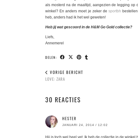
als mosterd na de maaltijd, aangezien de legging op d
winkel? En anders moet je zeker de
sportbh
bestellen,
heb, anders had ik het wel geweten!
Heb jij wat gescoord in de H&M Go Gold collectie?
Liefs,
Annemerel
DELEN:
VORIGE BERICHT
LOVE: ZARA
30 REACTIES
HESTER
JANUARI 24, 2014 / 12:02
Hij is toch wel heel vet. Ik heb de collectie in de wink