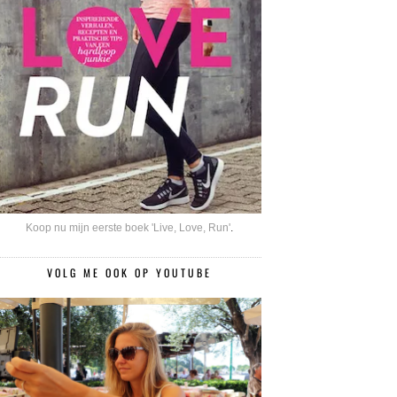
Koop nu mijn eerste boek 'Live, Love, Run'
.
VOLG ME OOK OP YOUTUBE