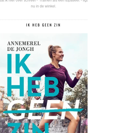
dat ik hier over schreef - 'Trainen als een topatleet' - ligt
nu in de winkel.
IK HEB GEEN ZIN