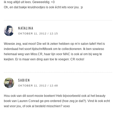
ik nog altijd uit lees. Geweeeldig. <3
Oh, en dat bakje kruidnootjes is ook écht iets voor jou. :p
NATALINA
OKTOBER 11, 2012 / 12:15
Wowsie zeg, wat mooi! Die wil ik zeker hebben op m’n salon tafel! Het is
inderdaad het soort tijdschrift/boek om te collectioneren. Ik ben sowieso
helemaal weg van Miss.CR, haar lijn voor MAC is ook al om bij weg te
kwijlen. Er is maar een ding aan toe te voegen: CR rocks!
SABIEN
OKTOBER 11, 2012 / 12:48
Hou ook van dit soort mooie boeken! Heb bijvoorbeeld ook al het beauty
boek van Lauren Conrad ge-pre-ordered (hoe zeg je dat?). Vind ik ook echt
wat voor jou, of ook al besteld misschien? xoxo