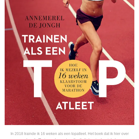
In 2018 trainde ik 16 weken als een topatleet. Het boek dat ik hier over