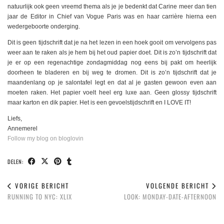
natuurlijk ook geen vreemd thema als je je bedenkt dat Carine meer dan tien
jaar de Editor in Chief van Vogue Paris was en haar carrière hierna een
wedergeboorte onderging.
Dit is geen tijdschrift dat je na het lezen in een hoek gooit om vervolgens pas
weer aan te raken als je hem bij het oud papier doet. Dit is zo’n tijdschrift dat
je er op een regenachtige zondagmiddag nog eens bij pakt om heerlijk
doorheen te bladeren en bij weg te dromen. Dit is zo’n tijdschrift dat je
maandenlang op je salontafel legt en dat al je gasten gewoon even aan
moeten raken. Het papier voelt heel erg luxe aan. Geen glossy tijdschrift
maar karton en dik papier. Het is een gevoelstijdschrift en I LOVE IT!
Liefs,
Annemerel
Follow my blog on bloglovin
DELEN:
VORIGE BERICHT
VOLGENDE BERICHT
RUNNING TO NYC: XLIX
LOOK: MONDAY-DATE-AFTERNOON