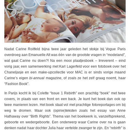
Nadat Carine Roitfeld bijna twee jaar geleden het stokje bij Vogue Paris
overdroeg aan Emanuelle Alt was één van de grootste vragen in “modeland”,
wat gaat Carine nu doen?! Na een mooi plaatjesboek – Irreverent – eind
vorig jaar, een samenwerking met Karl Lagerfeld voor een fotoboek over het
Chaneljasje en een make-upcollectie voor MAC is er sinds vorige maand
Carine’s eigen
bi-annual
magazine, of zoals ze het zelf graag noemt, haar
“Fashion Book”.
In Parijs kocht ik bij Colette “Issue 1 Rebirth” een prachtig “boek” met twee
covers, in plaats van een front en een back. Je kunt het boek dan ook op
twee manieren lezen. Het boek staat vol met prachtige fotoreportages om bij
weg te dromen. Maar ook (opinie)teksten zoals het essay van Anne
Hathaway over “Birth Rights”. Thema van het boekwerk is, vanzelfsprekend,
geboorte en wedergeboorte. Een onderwerp waar Carine over na is gaan
denken nadat haar dochter Julia haar vertelde zwanger te zijn. En “rebirth” is