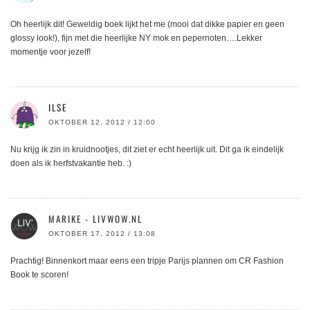
Oh heerlijk dit! Geweldig boek lijkt het me (mooi dat dikke papier en geen
glossy look!), fijn met die heerlijke NY mok en pepernoten….Lekker
momentje voor jezelf!
ILSE
OKTOBER 12, 2012 / 12:00
Nu krijg ik zin in kruidnootjes, dit ziet er echt heerlijk uit. Dit ga ik eindelijk
doen als ik herfstvakantie heb. :)
MARIKE - LIVWOW.NL
OKTOBER 17, 2012 / 13:08
Prachtig! Binnenkort maar eens een tripje Parijs plannen om CR Fashion
Book te scoren!