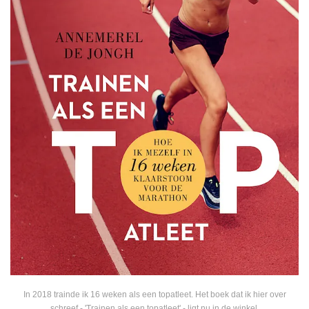
In 2018 trainde ik 16 weken als een topatleet. Het boek dat ik hier over
schreef - 'Trainen als een topatleet' - ligt nu in de winkel.