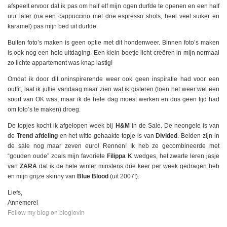
afspeelt ervoor dat ik pas om half elf mijn ogen durfde te openen en een half
uur later (na een cappuccino met drie espresso shots, heel veel suiker en
karamel) pas mijn bed uit durfde.
Buiten foto’s maken is geen optie met dit hondenweer. Binnen foto’s maken
is ook nog een hele uitdaging. Een klein beetje licht creëren in mijn normaal
zo lichte appartement was knap lastig!
Omdat ik door dit oninspirerende weer ook geen inspiratie had voor een
outfit, laat ik jullie vandaag maar zien wat ik gisteren (toen het weer wel een
soort van OK was, maar ik de hele dag moest werken en dus geen tijd had
om foto’s te maken) droeg.
De topjes kocht ik afgelopen week bij
H&M
in de Sale. De neongele is van
de
Trend afdeling
en het witte gehaakte topje is van
Divided
. Beiden zijn in
de sale nog maar zeven euro! Rennen! Ik heb ze gecombineerde met
“gouden oude” zoals mijn favoriete
Filippa K
wedges, het zwarte leren jasje
van
ZARA
dat ik de hele winter minstens drie keer per week gedragen heb
en mijn grijze skinny van
Blue Blood
(uit 2007!).
Liefs,
Annemerel
Follow my blog on bloglovin