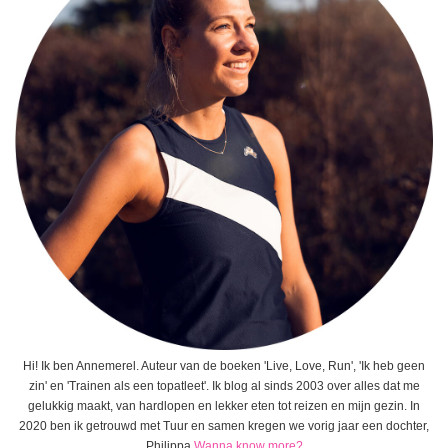
Hi! Ik ben Annemerel. Auteur van de boeken 'Live, Love, Run', 'Ik heb geen
zin' en 'Trainen als een topatleet'. Ik blog al sinds 2003 over alles dat me
gelukkig maakt, van hardlopen en lekker eten tot reizen en mijn gezin. In
2020 ben ik getrouwd met Tuur en samen kregen we vorig jaar een dochter,
Philippa.
Wanna know more?