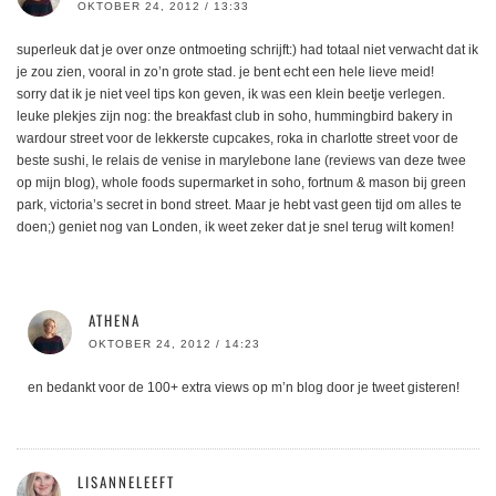
OKTOBER 24, 2012 / 13:33
superleuk dat je over onze ontmoeting schrijft:) had totaal niet verwacht dat ik
je zou zien, vooral in zo’n grote stad. je bent echt een hele lieve meid!
sorry dat ik je niet veel tips kon geven, ik was een klein beetje verlegen.
leuke plekjes zijn nog: the breakfast club in soho, hummingbird bakery in
wardour street voor de lekkerste cupcakes, roka in charlotte street voor de
beste sushi, le relais de venise in marylebone lane (reviews van deze twee
op mijn blog), whole foods supermarket in soho, fortnum & mason bij green
park, victoria’s secret in bond street. Maar je hebt vast geen tijd om alles te
doen;) geniet nog van Londen, ik weet zeker dat je snel terug wilt komen!
ATHENA
OKTOBER 24, 2012 / 14:23
en bedankt voor de 100+ extra views op m’n blog door je tweet gisteren!
LISANNELEEFT