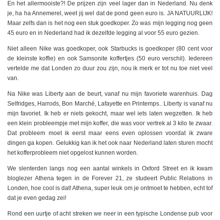
En het allermooiste?! De prijzen zijn veel lager dan in Nederland. Nu denk
je, ha ha Annemerel, weet jij wel dat de pond geen euro is. JA NATUURLIJK!
Maar zelfs dan is het nog een stuk goedkoper. Zo was mijn legging nog geen
45 euro en in Nederland had ik dezelfde legging al voor 55 euro gezien.
Niet alleen Nike was goedkoper, ook Starbucks is goedkoper (80 cent voor
de kleinste koffie) en ook Samsonite koffertjes (50 euro verschil). Iedereen
vertelde me dat Londen zo duur zou zijn, nou ik merk er tot nu toe niet veel
van.
Na Nike was Liberty aan de beurt, vanaf nu mijn favoriete warenhuis. Dag
Selfridges, Harrods, Bon Marché, Lafayette en Printemps.. Liberty is vanaf nu
mijn favoriet. Ik heb er niets gekocht, maar wel iets laten wegzetten. Ik heb
een klein probleempje met mijn koffer, die was voor vertrek al 3 kilo te zwaar.
Dat probleem moet ik eerst maar eens even oplossen voordat ik zware
dingen ga kopen. Gelukkig kan ik het ook naar Nederland laten sturen mocht
het kofferprobleem niet opgelost kunnen worden.
We slenterden langs nog een aantal winkels in Oxford Street en ik kwam
bloglezer Athena tegen in de Forever 21, ze studeert Public Relations in
Londen, hoe cool is dat! Athena, super leuk om je ontmoet te hebben, echt tof
dat je even gedag zei!
Rond een uurtje of acht streken we neer in een typische Londense pub voor