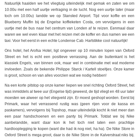
Natuurlijk haalden we het vliegtuig uiteindelijk met gemak en zaten we om
10.00u met een half uurtje vertraging in de lucht. Nog een uurtje later (maar
toch om 10.00u) landde we op Stansted Airport. Tijd voor koffie en een
Blueberry Muffin bij de Engelse koffieketen Costa, om vervolgens in een
uurtje met de bus naar het centrum van Londen af te reizen. Eenmaal daar
waren we wel even klaar met het reizen met de koffer en dus namen we een
taxi. Voor het eerst in een echte Londense Cab. Hartstikke cool natuurlijk!
Ons hotel, het Arofsa Hotel, ligt ongeveer op 10 minuten lopen van Oxford
Street en het is echt een positieve verrassing. Aan de buitenkant is het
klassiek Engels, van binnen ook, maar wel in combinatie met wat moderne
invloeden. Zoals de bekende Philippe Starck / Kartell stoeltjes. Onze kamer
is groot, schoon en van alles voorzien wat we nodig hebben!
Na een korte pitstop op onze kamer liepen we snel richting Oxford Street, het
was inmiddels al twee uur (Engelse tijd) geweest, de tijd vliegt en 48 uur later
moesten we alweer op het vliegveld zijn. Er moest geshopt worden. Eerst bij
Primark, waar het verrassend rustig was (geen rijen voor de kassa en
paskamers), vervolgens bij Topshop, maar uiteindelijk kocht ik niet meer dan
een paar handschoenen en een panty bij Primark. Totdat we bij Nike
aanbelandde, want daar kon ik het toch niet laten een prachtige
hardlooplegging te kopen (want die had ik nog niet, ha ha). De Nike Store in
Oxford Street is mega groot, daar is de Nike Store in de Kalverstraat niks bij.