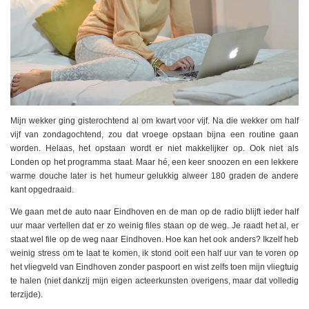
Mijn wekker ging gisterochtend al om kwart voor vijf. Na die wekker om half
vijf van zondagochtend, zou dat vroege opstaan bijna een routine gaan
worden. Helaas, het opstaan wordt er niet makkelijker op. Ook niet als
Londen op het programma staat. Maar hé, een keer snoozen en een lekkere
warme douche later is het humeur gelukkig alweer 180 graden de andere
kant opgedraaid.
We gaan met de auto naar Eindhoven en de man op de radio blijft ieder half
uur maar vertellen dat er zo weinig files staan op de weg. Je raadt het al, er
staat wel file op de weg naar Eindhoven. Hoe kan het ook anders? Ikzelf heb
weinig stress om te laat te komen, ik stond ooit een half uur van te voren op
het vliegveld van Eindhoven zonder paspoort en wist zelfs toen mijn vliegtuig
te halen (niet dankzij mijn eigen acteerkunsten overigens, maar dat volledig
terzijde).