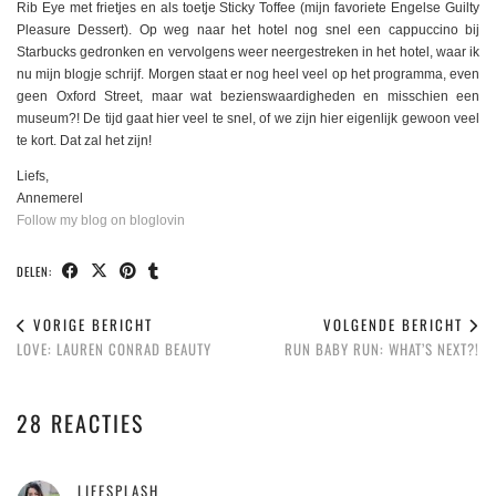
Rib Eye met frietjes en als toetje Sticky Toffee (mijn favoriete Engelse Guilty
Pleasure Dessert). Op weg naar het hotel nog snel een cappuccino bij
Starbucks gedronken en vervolgens weer neergestreken in het hotel, waar ik
nu mijn blogje schrijf. Morgen staat er nog heel veel op het programma, even
geen Oxford Street, maar wat bezienswaardigheden en misschien een
museum?! De tijd gaat hier veel te snel, of we zijn hier eigenlijk gewoon veel
te kort. Dat zal het zijn!
Liefs,
Annemerel
Follow my blog on bloglovin
DELEN:
VORIGE BERICHT
VOLGENDE BERICHT
LOVE: LAUREN CONRAD BEAUTY
RUN BABY RUN: WHAT’S NEXT?!
28 REACTIES
LIFESPLASH