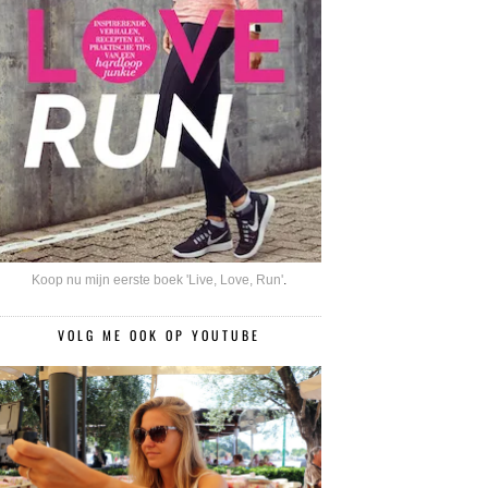
Koop nu mijn eerste boek 'Live, Love, Run'
.
VOLG ME OOK OP YOUTUBE