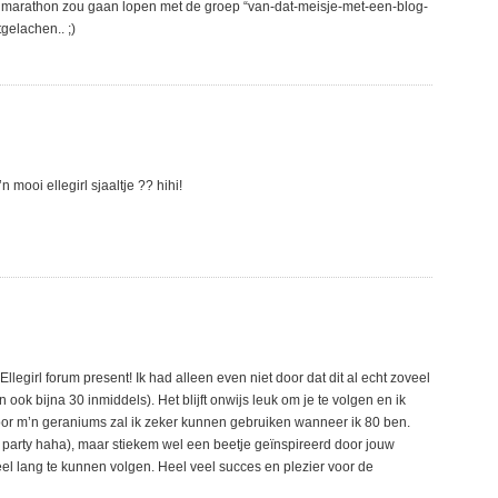
 marathon zou gaan lopen met de groep “van-dat-meisje-met-een-blog-
gelachen.. ;)
 mooi ellegirl sjaaltje ?? hihi!
Ellegirl forum present! Ik had alleen even niet door dat dit al echt zoveel
ook bijna 30 inmiddels). Het blijft onwijs leuk om je te volgen en ik
or m’n geraniums zal ik zeker kunnen gebruiken wanneer ik 80 ben.
the party haha), maar stiekem wel een beetje geïnspireerd door jouw
el lang te kunnen volgen. Heel veel succes en plezier voor de