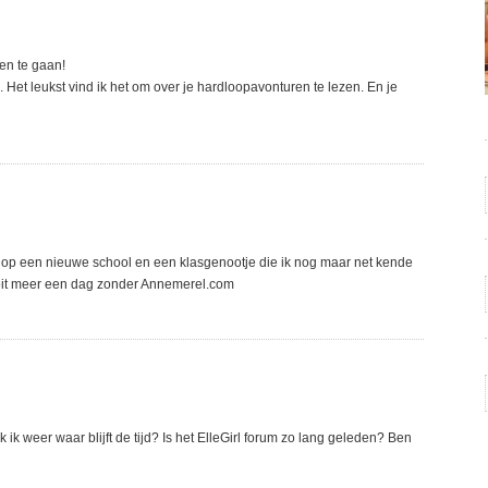
ren te gaan!
n. Het leukst vind ik het om over je hardloopavonturen te lezen. En je
t op een nieuwe school en een klasgenootje die ik nog maar net kende
ooit meer een dag zonder Annemerel.com
ik weer waar blijft de tijd? Is het ElleGirl forum zo lang geleden? Ben