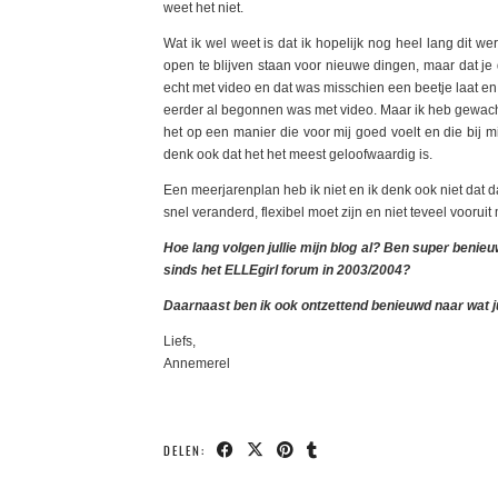
weet het niet.
Wat ik wel weet is dat ik hopelijk nog heel lang dit w
open te blijven staan voor nieuwe dingen, maar dat je 
echt met video en dat was misschien een beetje laat en
eerder al begonnen was met video. Maar ik heb gewacht
het op een manier die voor mij goed voelt en die bij mi
denk ook dat het het meest geloofwaardig is.
Een meerjarenplan heb ik niet en ik denk ook niet dat dat
snel veranderd, flexibel moet zijn en niet teveel vooruit 
Hoe lang volgen jullie mijn blog al? Ben super benieuw
sinds het ELLEgirl forum in 2003/2004?
Daarnaast ben ik ook ontzettend benieuwd naar wat jull
Liefs,
Annemerel
DELEN: