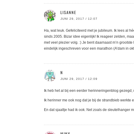
LISANNE
JUNI 29, 2017 / 12:07
Ha, wat leuk. Gefeliciteerd met je jubileum. Ik lees al 
sinds 2005. Bizar idee eigenlijk! Ik reageer zelden, maar
met veel plezier volg. :) Je bent daarnaast m’n groots
eindelijk ingeschreven voor een marathon (A’dam in okt
N
JUNI 29, 2017 / 12:09
Ik heb het al bij een eerder herinneringenblog gezegd, m
Ik herinner me ook nog dat je bij de strandbieb werkte 
En dat sjaaltje had ik ook. Net zoals de sleutelhanger m
MINY