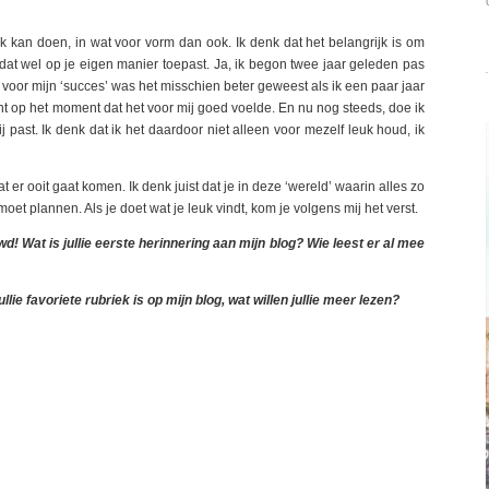
erk kan doen, in wat voor vorm dan ook. Ik denk dat het belangrijk is om
dat wel op je eigen manier toepast. Ja, ik begon twee jaar geleden pas
 voor mijn ‘succes’ was het misschien beter geweest als ik een paar jaar
 op het moment dat het voor mij goed voelde. En nu nog steeds, doe ik
j past. Ik denk dat ik het daardoor niet alleen voor mezelf leuk houd, ik
 er ooit gaat komen. Ik denk juist dat je in deze ‘wereld’ waarin alles zo
moet plannen. Als je doet wat je leuk vindt, kom je volgens mij het verst.
d! Wat is jullie eerste herinnering aan mijn blog? Wie leest er al mee
ie favoriete rubriek is op mijn blog, wat willen jullie meer lezen?