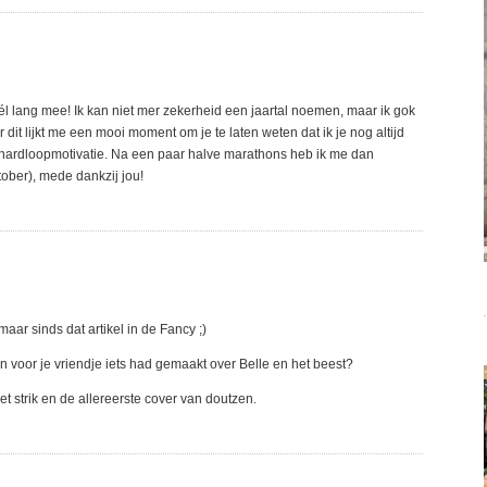
héél lang mee! Ik kan niet mer zekerheid een jaartal noemen, maar ik gok
 dit lijkt me een mooi moment om je te laten weten dat ik je nog altijd
te hardloopmotivatie. Na een paar halve marathons heb ik me dan
ober), mede dankzij jou!
aar sinds dat artikel in de Fancy ;)
en voor je vriendje iets had gemaakt over Belle en het beest?
et strik en de allereerste cover van doutzen.