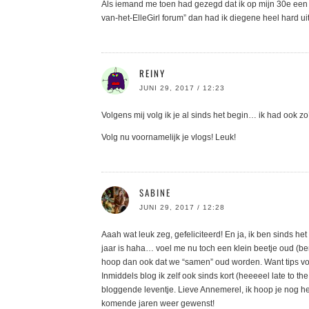
Als iemand me toen had gezegd dat ik op mijn 30e een
van-het-ElleGirl forum” dan had ik diegene heel hard uit
REINY
JUNI 29, 2017 / 12:23
Volgens mij volg ik je al sinds het begin… ik had ook zo’n
Volg nu voornamelijk je vlogs! Leuk!
SABINE
JUNI 29, 2017 / 12:28
Aaah wat leuk zeg, gefeliciteerd! En ja, ik ben sinds het 
jaar is haha… voel me nu toch een klein beetje oud (ben 
hoop dan ook dat we “samen” oud worden. Want tips vo
Inmiddels blog ik zelf ook sinds kort (heeeeel late to 
bloggende leventje. Lieve Annemerel, ik hoop je nog he
komende jaren weer gewenst!