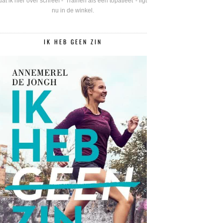
dat ik hier over schreef - 'Trainen als een topatleet' - ligt
nu in de winkel.
IK HEB GEEN ZIN