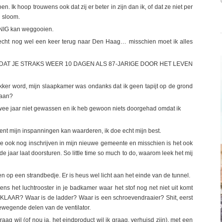
. Ik hoop trouwens ook dat zij er beter in zijn dan ik, of dat ze niet per
n sloom.
INIG kan weggooien.
 echt nog wel een keer terug naar Den Haag… misschien moet ik alles
VOORDAT JE STRAKS WEER 10 DAGEN ALS 87-JARIGE DOOR HET LEVEN
ker word, mijn slaapkamer was ondanks dat ik geen tapijt op de grond
daan?
a twee jaar niet gewassen en ik heb gewoon niets doorgehad omdat ik
nt mijn inspanningen kan waarderen, ik doe echt mijn best.
e ook nog inschrijven in mijn nieuwe gemeente en misschien is het ook
 jaar laat doorsturen. So little time so much to do, waarom leek het mij
en op een strandbedje. Er is heus wel licht aan het einde van de tunnel.
ens het luchtrooster in je badkamer waar het stof nog net niet uit komt
R? Waar is de ladder? Waar is een schroevendraaier? Shit, eerst
 bewegende delen van de ventilator.
raag wil (of nou ja, het eindproduct wil ik graag, verhuisd zijn), met een