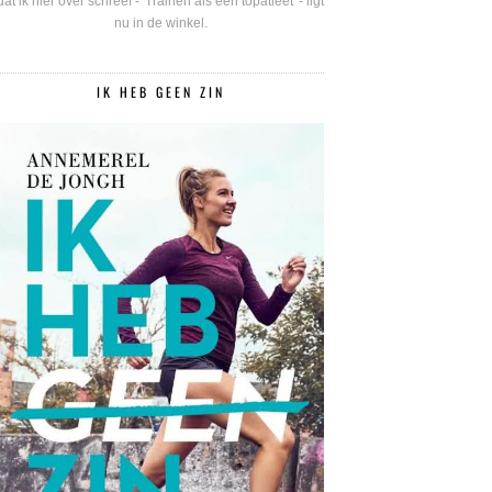
dat ik hier over schreef - 'Trainen als een topatleet' - ligt
nu in de winkel.
IK HEB GEEN ZIN