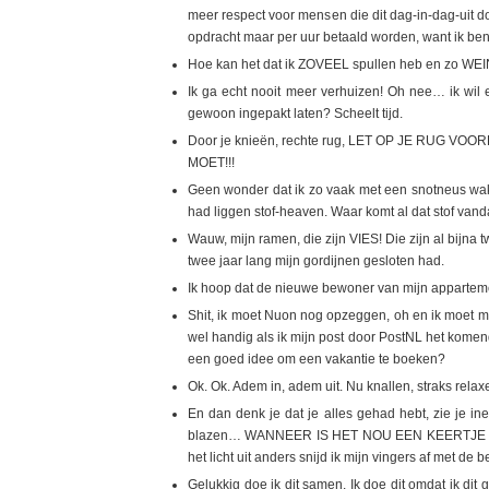
meer respect voor mensen die dit dag-in-dag-uit doen
opdracht maar per uur betaald worden, want ik be
Hoe kan het dat ik ZOVEEL spullen heb en zo WE
Ik ga echt nooit meer verhuizen! Oh nee… ik wil
gewoon ingepakt laten? Scheelt tijd.
Door je knieën, rechte rug, LET OP JE RUG 
MOET!!!
Geen wonder dat ik zo vaak met een snotneus wak
had liggen stof-heaven. Waar komt al dat stof van
Wauw, mijn ramen, die zijn VIES! Die zijn al bijn
twee jaar lang mijn gordijnen gesloten had.
Ik hoop dat de nieuwe bewoner van mijn apparteme
Shit, ik moet Nuon nog opzeggen, oh en ik moet m
wel handig als ik mijn post door PostNL het komende
een goed idee om een vakantie te boeken?
Ok. Ok. Adem in, adem uit. Nu knallen, straks relax
En dan denk je dat je alles gehad hebt, zie je ine
blazen… WANNEER IS HET NOU EEN KEERTJE KLAA
het licht uit anders snijd ik mijn vingers af met de
Gelukkig doe ik dit samen. Ik doe dit omdat ik dit g