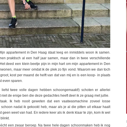
Mijn appartement in Den Haag staat leeg en inmiddels woon ik samen.
n praktisch al een half jaar samen, maar dan in twee verschillende
Het deed een klein beetje pijn in mijn hart om mijn appartement in Den
menwonen, maar meer omdat ik de plek zo fijn vond. Waarom we dan toch
root, kost per maand de helft van dat van mij en is een koop- in plaats
t even sparen.
liefst twee volle dagen hebben schoongemaakt!) schoten er allerlei
 niet de enige ben die deze gedachtes heeft deel ik ze graag met jullie.
aak. Ik heb nooit geweten dat een vaatwasmachine zoveel losse
schoon nadat ik gekookt heb, maar als je al die pitten uit elkaar haalt
 geen weet van had. En iedere keer als ik denk klaar te zijn, kom ik wel
blinkt.
 écht een zwaar beroep. Na twee hele dagen schoonmaken heb ik nog