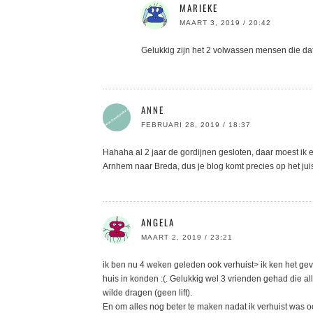
MARIEKE
MAART 3, 2019 / 20:42
Gelukkig zijn het 2 volwassen mensen die da
ANNE
FEBRUARI 28, 2019 / 18:37
Hahaha al 2 jaar de gordijnen gesloten, daar moest ik
Arnhem naar Breda, dus je blog komt precies op het ju
ANGELA
MAART 2, 2019 / 23:21
ik ben nu 4 weken geleden ook verhuist> ik ken het ge
huis in konden :(. Gelukkig wel 3 vrienden gehad die a
wilde dragen (geen lift).
En om alles nog beter te maken nadat ik verhuist was oo