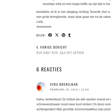
muziekje erbij en een kopje koffie op zijn tijd is 
Inmiddels zit ik in het vliegtuig richting Tenerife (het i
een grote teringbende, maar daar gaan we na de vakant
Liefs,
Annemerel
DELEN:
VORIGE BERICHT
RUN BABY RUN: Q&A MET ARTHUR
6 REACTIES
VERA BOEKELMAN
FEBRUARI 28, 2019 / 12:04
Haha, herkenbaar! Zo irritant als alle spullen overal en
schroevendraaier nooit meer kunt vinden (‘In doos num
achtergelaten! Mijn grootste schoonmaakklus was juist