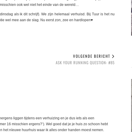
het misschien ook wel niet het einde van de wereld…
s dinsdag als ik dit schrijf). We zijn helemaal verhuisd. Bij Tuur is het nu
ie wel mee aan de slag. Nu eerst zon, zee en hardlopen♥️
VOLGENDE BERICHT
ASK YOUR RUNNING QUESTION: #85
 nergens liggen tijdens een verhuizing en je dus iets als een
mer 16 misschien ergens?’). Wel goed dat je je huis zo schoon hebt
 in het níeuwe huurhuis waar ik alles onder handen moest nemen.