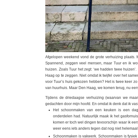
Afgelopen weekend vond de grote verhuizing plaats. 
Spannend, zeggen veel mensen, maar Tuur en ik wone
huizen. Zoals Tuur het zegt: ‘we hadden twee huizen’. 
Haag op te zeggen. Niet omdat ik twijfel over het sa
voor Tuur’s huis gekozen hebben? Het is twee keer zo g
van huurhuis. Maar Den Haag, we komen terug, nu eers
Tijdens de driedaagse verhuizing (waarvan we maar 
gedachten door mijn hoofd. En omdat ik denk dat ik vast
Het schoonmaken van een keuken is een dagt
onderdelen had. Natuurlijk maak ik het gasfornuis 
komen er toch wel dingen tevoorschijn waar ik eerst
weer eens iets anders tegen dat nog niet helemaal 
Schoonmaken is vakwerk. Schoonmaken is fysiek