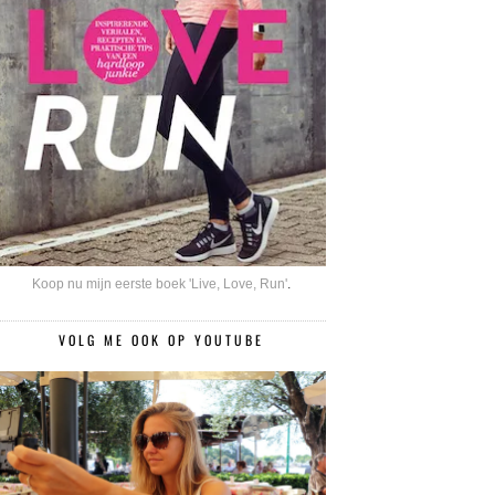
Koop nu mijn eerste boek 'Live, Love, Run'
.
VOLG ME OOK OP YOUTUBE