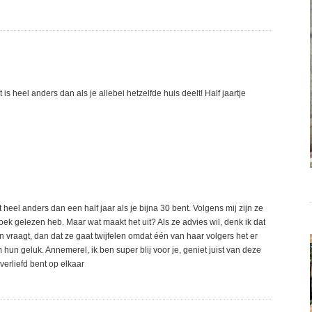
t is heel anders dan als je allebei hetzelfde huis deelt! Half jaartje
t heel anders dan een half jaar als je bijna 30 bent. Volgens mij zijn ze
oek gelezen heb. Maar wat maakt het uit? Als ze advies wil, denk ik dat
 vraagt, dan dat ze gaat twijfelen omdat één van haar volgers het er
m hun geluk. Annemerel, ik ben super blij voor je, geniet juist van deze
verliefd bent op elkaar